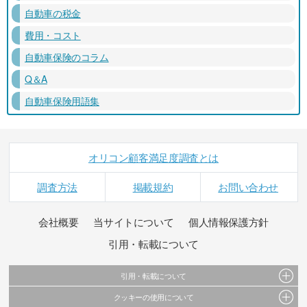
自動車の税金
費用・コスト
自動車保険のコラム
Q＆A
自動車保険用語集
オリコン顧客満足度調査とは
調査方法
掲載規約
お問い合わせ
会社概要
当サイトについて
個人情報保護方針
引用・転載について
引用・転載について
クッキーの使用について
当サイトで公開されている情報（文字、写真、イラスト、画像データ等）及びこれらの配