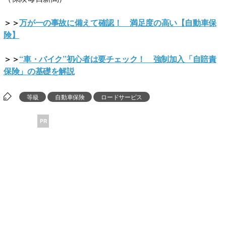
＞＞
万が一の事故に備えて確認！ 満足度の高い【自動車保
険】
＞＞
“車・バイク”初心者は要チェック！ 強制加入「自賠責
保険」の基礎を解説
等級
自動車保険
ロードサービス
PR