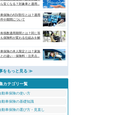
ら安くなる？対象車と適用...
車保険のASV割引とは？適用
条件や期間について
故有係数適用期間とは？同じ等
でも保険料が変わる仕組みを解
動車保険の本人限定とは？家族
との違い・保険料・注意点...
事をもっと見る ≫
集カテゴリ一覧
自動車保険の使い方
自動車保険の基礎知識
自動車保険の選び方・見直し