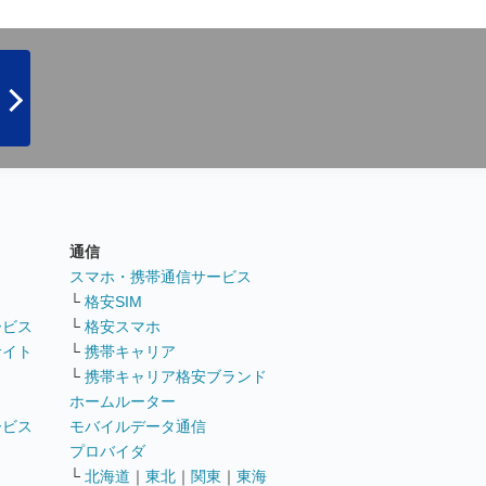
通信
ト
スマホ・携帯通信サービス
└
格安SIM
ービス
└
格安スマホ
サイト
└
携帯キャリア
└
携帯キャリア格安ブランド
ホームルーター
ービス
モバイルデータ通信
ト
プロバイダ
└
北海道
｜
東北
｜
関東
｜
東海