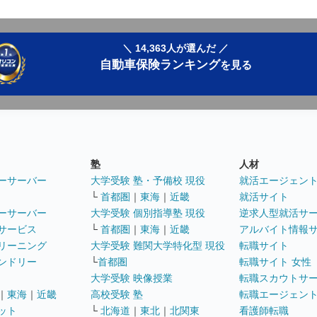
＼ 14,363人が選んだ ／
自動車保険ランキング
を見る
塾
人材
ーサーバー
大学受験 塾・予備校 現役
就活エージェン
└
首都圏
｜
東海
｜
近畿
就活サイト
ーサーバー
大学受験 個別指導塾 現役
逆求人型就活サ
サービス
└
首都圏
｜
東海
｜
近畿
アルバイト情報
リーニング
大学受験 難関大学特化型 現役
転職サイト
ンドリー
└
首都圏
転職サイト 女性
大学受験 映像授業
転職スカウトサ
｜
東海
｜
近畿
高校受験 塾
転職エージェン
ット
└
北海道
｜
東北
｜
北関東
看護師転職