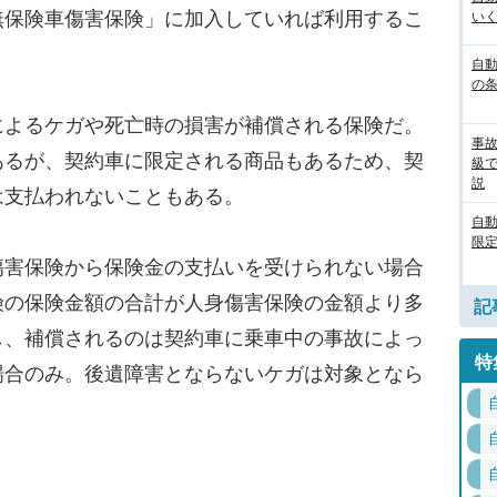
無保険車傷害保険」に加入していれば利用するこ
いく
自動
の
よるケガや死亡時の損害が補償される保険だ。
事
あるが、契約車に限定される商品もあるため、契
級
説
は支払われないこともある。
自
限定
害保険から保険金の支払いを受けられない場合
険の保険金額の合計が人身傷害保険の金額より多
記
し、補償されるのは契約車に乗車中の事故によっ
特
場合のみ。後遺障害とならないケガは対象となら