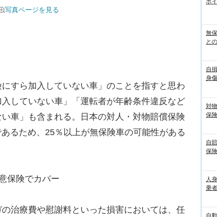
ポ
写真ページを見る
無
との
自
身
にすら加入していない車」のことを指すと思わ
加入していない車」「運転者が年齢条件違反など
対
保
ない車」も含まれる。日本の対人・対物賠償保険
）であるため、25％以上が無保険車の可能性がある
自
保
意保険でカバー
人
乗者
の治療費や慰謝料といった損害においては、任
自