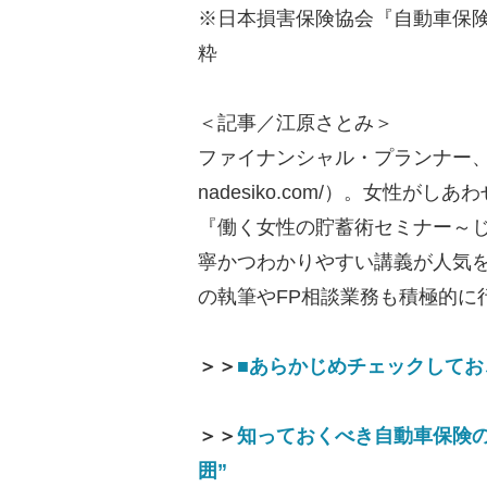
※日本損害保険協会『自動車保険
粋
＜記事／江原さとみ＞
ファイナンシャル・プランナー、FPオ
nadesiko.com/）。女性
『働く女性の貯蓄術セミナー～
寧かつわかりやすい講義が人気を
の執筆やFP相談業務も積極的に
＞＞
■あらかじめチェックしてお
＞＞
知っておくべき自動車保険
囲”