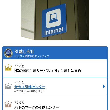
引越し会社
オリコン顧客満足度ランキング
77.8
点
NXの国内引越サービス（旧：引越しは日通）
75.9
点
サカイ引越センター
※公式サイトへ遷移します。
75.6
点
ハトのマークの引越センター