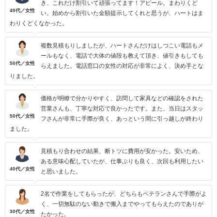
き、これだけ割引いて頑張ってます！アピール。まわりくど
40代／女性
い。始めから割引いた金額提示してくれと思うが、ハートはま
わりくどくなかった。
複数見積もりしましたが、ハートさんだけはしつこい電話もメ
ールもなく、電話で大体の値段も教えて頂き、値引きもしても
50代／女性
らえました。電話窓口の女性の対応が非常によく、決め手とな
りました。
価格が明瞭で分かりやすく、訪問して家具などの確認をされた
営業さんも、丁寧な対応で良かったです。また、当日はスタッ
50代／女性
フさんが非常に手際が良く、あっという間に引っ越しが終わり
ました。
見積もり合わせの結果、断トツに費用が安かった。安いため、
ある意味心配していたが、仕事ぶりも良く、次回も利用したい
40代／女性
と思いました。
2名で作業をしてもらったが、どちらもベテランさんで手際がよ
く、一切無駄のない動きで搬入までやってもらえたのでありが
30代／女性
たかった。