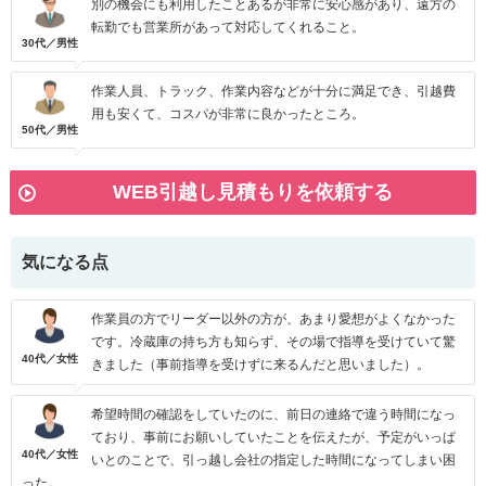
別の機会にも利用したことあるが非常に安心感があり、遠方の
転勤でも営業所があって対応してくれること。
30代／男性
作業人員、トラック、作業内容などが十分に満足でき、引越費
用も安くて、コスパが非常に良かったところ。
50代／男性
WEB引越し見積もりを依頼する
気になる点
作業員の方でリーダー以外の方が、あまり愛想がよくなかった
です。冷蔵庫の持ち方も知らず、その場で指導を受けていて驚
40代／女性
きました（事前指導を受けずに来るんだと思いました）。
希望時間の確認をしていたのに、前日の連絡で違う時間になっ
ており、事前にお願いしていたことを伝えたが、予定がいっぱ
40代／女性
いとのことで、引っ越し会社の指定した時間になってしまい困
った。