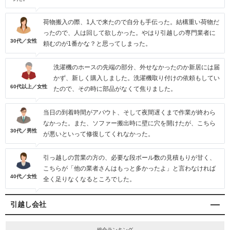
荷物搬入の際、1人で来たので自分も手伝った。結構重い荷物だ
ったので、人は回して欲しかった。やはり引越しの専門業者に
30代／女性
頼むのが1番かな？と思ってしまった。
洗濯機のホースの先端の部分、外せなかったのか新居には届
かず、新しく購入しました。洗濯機取り付けの依頼もしてい
60代以上／女性
たので、その時に部品がなくて焦りました。
当日の到着時間がアバウト、そして夜間遅くまで作業が終わら
なかった。また、ソファー搬出時に壁に穴を開けたが、こちら
30代／男性
が悪いといって修復してくれなかった。
引っ越しの営業の方の、必要な段ボール数の見積もりが甘く、
こちらが「他の業者さんはもっと多かったよ」と言わなければ
40代／女性
全く足りなくなるところでした。
引越し会社
総合ランキング