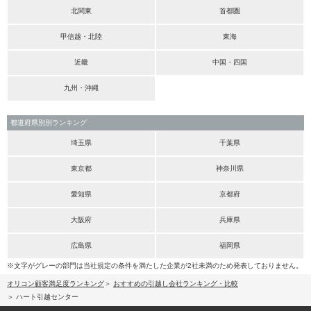
北関東
首都圏
甲信越・北陸
東海
近畿
中国・四国
九州・沖縄
都道府県別別ランキング
埼玉県
千葉県
東京都
神奈川県
愛知県
京都府
大阪府
兵庫県
広島県
福岡県
※文字がグレーの部門は当社規定の条件を満たした企業が2社未満のため発表しておりません。
オリコン顧客満足度ランキング
おすすめの引越し会社ランキング・比較
ハート引越センター