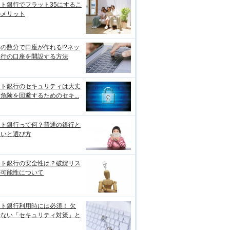
ト銀行でフラット35にするこ
のメリット
の数分で口座が作れる!?ネッ
銀行の口座を開設する方法
ット銀行のセキュリティは大丈
危険を回避するためのセキ...
ット銀行って何？普通の銀行と
違いと選び方
ット銀行の安全性は？破綻リス
の可能性について
ト銀行利用時には必須！ 欠
せない「セキュリティ対策」と