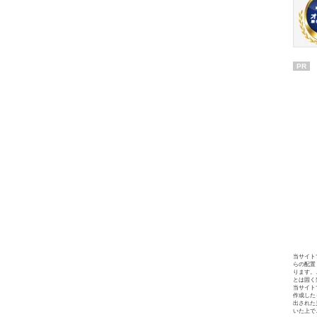
PR
当サイト
らの配置
ります。
とは固く
当サイト
作成した
出された
いた上で