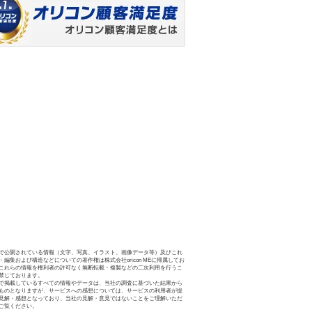
で公開されている情報（文字、写真、イラスト、画像データ等）及びこれ
・編集および構造などについての著作権は株式会社oricon MEに帰属してお
これらの情報を権利者の許可なく無断転載・複製などの二次利用を行うこ
禁じております。
で掲載しているすべての情報やデータは、当社の調査に基づいた結果から
ものとなりますが、サービスへの感想については、サービスの利用者が提
見解・感想となっており、当社の見解・意見ではないことをご理解いただ
ご覧ください。