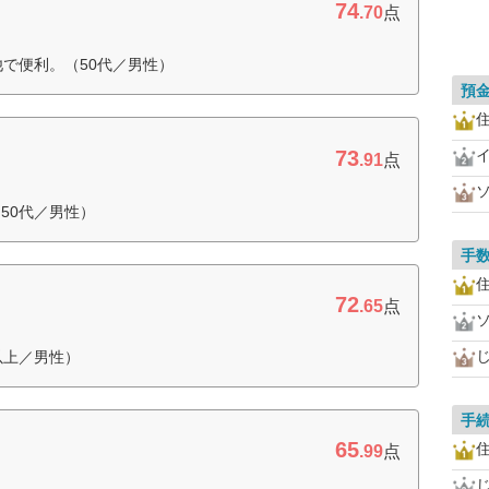
74
.70
点
他で便利。（50代／男性）
預
住
73
.91
点
50代／男性）
手
住
72
.65
点
以上／男性）
手
65
住
.99
点