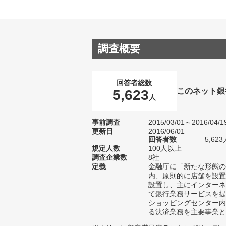
調査概要
回答者総数
このネット銀
5,623
人
事前調査
2015/03/01～2016/04/1
更新日
2016/06/01
回答者数
5,623
規定人数
100人以上
調査企業数
8社
定義
金融庁に「新たな形態の
内、原則的に店舗を設置
設置し、主にインターネ
て銀行業務サービスを提
ショッピングセンター内
る決済業務を主要事業と