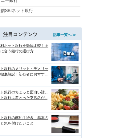
ソニー銀行
信SBIネット銀行
注目コンテンツ
記事一覧へ ≫
金利ネット銀行を徹底比較！あ
たに合う銀行の選び方
ット銀行のメリット・デメリッ
徹底解説！初心者におすす...
ット銀行のちょっと面白い話。
ト銀行は変わった支店名が...
ット銀行の解約手続き 基本の
れと気を付けたいこと