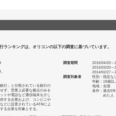
行ランキングは、オリコンの以下の調査に基づいています。
9
調査期間
2016/04/20～2
2015/03/20～2
人
2014/02/27～2
調査対象者
性別：指定な
年齢：18歳
銀行」と分類されている銀行の
地域：全国
せず、営業上必要な拠点のみを
条件：過去5
ットや電話など通信端末を介し
めた人
供する企業および、コンビニや
などに設置されているATMによ
する企業を対象とする。