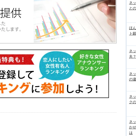
ネッ
と
ほん
ト
ネ
夫？
ネ
の
ネ
ク
ネッ
か
は