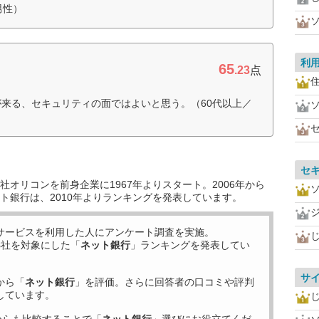
男性）
利
65
.23
点
住
が来る、セキュリティの面ではよいと思う。（60代以上／
セ
オリコンを前身企業に1967年よりスタート。2006年から
ト銀行は、2010年よりランキングを発表しています。
サービスを利用した
人にアンケート調査を実施。
8
社を対象にした「
ネット銀行
」ランキングを発表してい
サ
から「
ネット銀行
」を評価。さらに回答者の口コミや評判
しています。