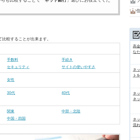
からも比較することで「
ネット銀行
」選びにお役立てくだ
住
て比較することが出来ます。
高
な
手数料
手続き
セキュリティ
サイトの使いやすさ
ネ
トを
女性
30代
40代
ネ
ネッ
関東
中部・北陸
中国・四国
ネ
流