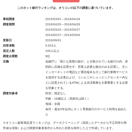
このネット銀行ランキングは、オリコンの以下の調査に基づいています。
事前調査
2015/03/01～2016/04/19
調査期間
2016/04/20～2016/04/26
2015/03/20～2015/03/27
2014/02/27～2014/03/04
更新日
2016/06/01
回答者数
5,623人
規定人数
100人以上
調査企業数
8社
定義
金融庁に「新たな形態の銀行」と分類されている銀行の内、原
則的に店舗を設置せず、営業上必要な拠点のみを設置し、主に
インターネットや電話など通信端末を介して銀行業務サービス
を提供する企業および、コンビニやショッピングセンター内な
どに設置されているATMによる決済業務を主要事業とする企業
を対象とする。
調査対象者
性別：指定なし
年齢：18歳以上（高校生は除く）
地域：全国
条件：過去5年以内にネット専業銀行のサービス利用を始めた
人
※オリコン顧客満足度ランキングは、データクリーニング（回収したデータから不正回答や異
常値を排除）および調査対象者条件から外れた回答を除外した上で作成しています。