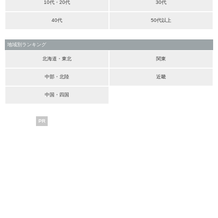
10代・20代
30代
40代
50代以上
地域別ランキング
北海道・東北
関東
中部・北陸
近畿
中国・四国
PR