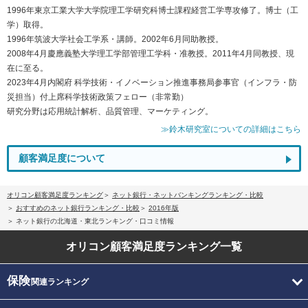
1996年東京工業大学大学院理工学研究科博士課程経営工学専攻修了。博士（工
学）取得。
1996年筑波大学社会工学系・講師。2002年6月同助教授。
2008年4月慶應義塾大学理工学部管理工学科・准教授。2011年4月同教授、現
在に至る。
2023年4月内閣府 科学技術・イノベーション推進事務局参事官（インフラ・防
災担当）付上席科学技術政策フェロー（非常勤）
研究分野は応用統計解析、品質管理、マーケティング。
≫鈴木研究室についての詳細はこちら
顧客満足度について
オリコン顧客満足度ランキング
ネット銀行・ネットバンキングランキング・比較
おすすめのネット銀行ランキング・比較
2016年版
ネット銀行の北海道・東北ランキング・口コミ情報
オリコン顧客満足度
ランキング一覧
保険
関連ランキング