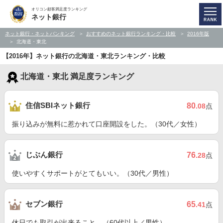
オリコン顧客満足度ランキング
ネット銀行
ネット銀行・ネットバンキング
おすすめのネット銀行ランキング・比較
2016年版
北海道・東北
【2016年】ネット銀行の北海道・東北ランキング・比較
北海道・東北 満足度ランキング
住信SBIネット銀行
80
.08
点
振り込みが無料に惹かれて口座開設をした。（30代／女性）
じぶん銀行
76
.28
点
使いやすくサポートがとてもいい。（30代／男性）
セブン銀行
65
.41
点
休日でも取引が出来ること。（60代以上／男性）