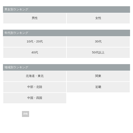
男女別ランキング
男性
女性
年代別ランキング
10代・20代
30代
40代
50代以上
地域別ランキング
北海道・東北
関東
中部・北陸
近畿
中国・四国
PR