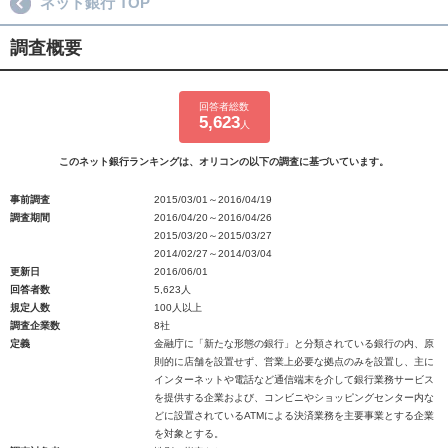
ネット銀行 TOP
調査概要
回答者総数
5,623
人
このネット銀行ランキングは、オリコンの以下の調査に基づいています。
事前調査
2015/03/01～2016/04/19
調査期間
2016/04/20～2016/04/26
2015/03/20～2015/03/27
2014/02/27～2014/03/04
更新日
2016/06/01
回答者数
5,623人
規定人数
100人以上
調査企業数
8社
定義
金融庁に「新たな形態の銀行」と分類されている銀行の内、原
則的に店舗を設置せず、営業上必要な拠点のみを設置し、主に
インターネットや電話など通信端末を介して銀行業務サービス
を提供する企業および、コンビニやショッピングセンター内な
どに設置されているATMによる決済業務を主要事業とする企業
を対象とする。