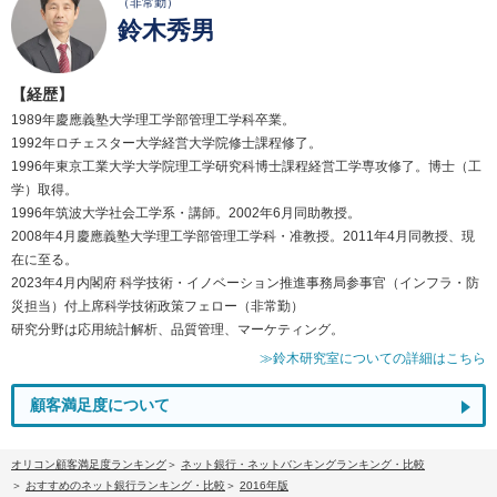
（非常勤）
鈴木秀男
【経歴】
1989年慶應義塾大学理工学部管理工学科卒業。
1992年ロチェスター大学経営大学院修士課程修了。
1996年東京工業大学大学院理工学研究科博士課程経営工学専攻修了。博士（工
学）取得。
1996年筑波大学社会工学系・講師。2002年6月同助教授。
2008年4月慶應義塾大学理工学部管理工学科・准教授。2011年4月同教授、現
在に至る。
2023年4月内閣府 科学技術・イノベーション推進事務局参事官（インフラ・防
災担当）付上席科学技術政策フェロー（非常勤）
研究分野は応用統計解析、品質管理、マーケティング。
≫鈴木研究室についての詳細はこちら
顧客満足度について
オリコン顧客満足度ランキング
ネット銀行・ネットバンキングランキング・比較
おすすめのネット銀行ランキング・比較
2016年版