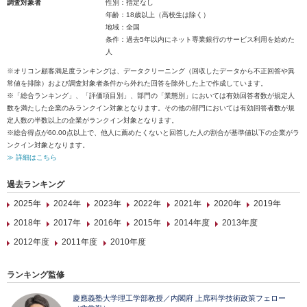
調査対象者
性別：指定なし
年齢：18歳以上（高校生は除く）
地域：全国
条件：過去5年以内にネット専業銀行のサービス利用を始めた
人
※オリコン顧客満足度ランキングは、データクリーニング（回収したデータから不正回答や異
常値を排除）および調査対象者条件から外れた回答を除外した上で作成しています。
※「総合ランキング」、「評価項目別」、部門の「業態別」においては有効回答者数が規定人
数を満たした企業のみランクイン対象となります。その他の部門においては有効回答者数が規
定人数の半数以上の企業がランクイン対象となります。
※総合得点が60.00点以上で、他人に薦めたくないと回答した人の割合が基準値以下の企業がラ
ンクイン対象となります。
≫ 詳細はこちら
過去ランキング
2025年
2024年
2023年
2022年
2021年
2020年
2019年
2018年
2017年
2016年
2015年
2014年度
2013年度
2012年度
2011年度
2010年度
ランキング監修
慶應義塾大学理工学部教授／内閣府 上席科学技術政策フェロー