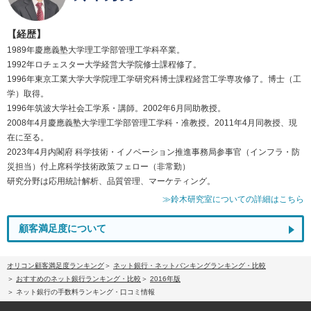
【経歴】
1989年慶應義塾大学理工学部管理工学科卒業。
1992年ロチェスター大学経営大学院修士課程修了。
1996年東京工業大学大学院理工学研究科博士課程経営工学専攻修了。博士（工
学）取得。
1996年筑波大学社会工学系・講師。2002年6月同助教授。
2008年4月慶應義塾大学理工学部管理工学科・准教授。2011年4月同教授、現
在に至る。
2023年4月内閣府 科学技術・イノベーション推進事務局参事官（インフラ・防
災担当）付上席科学技術政策フェロー（非常勤）
研究分野は応用統計解析、品質管理、マーケティング。
≫鈴木研究室についての詳細はこちら
顧客満足度について
オリコン顧客満足度ランキング
ネット銀行・ネットバンキングランキング・比較
おすすめのネット銀行ランキング・比較
2016年版
ネット銀行の手数料ランキング・口コミ情報