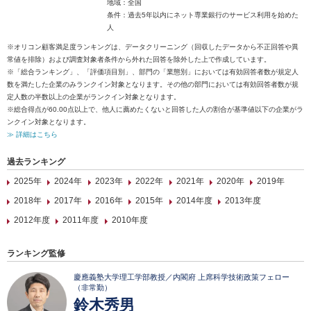
地域：全国
条件：過去5年以内にネット専業銀行のサービス利用を始めた
人
※オリコン顧客満足度ランキングは、データクリーニング（回収したデータから不正回答や異
常値を排除）および調査対象者条件から外れた回答を除外した上で作成しています。
※「総合ランキング」、「評価項目別」、部門の「業態別」においては有効回答者数が規定人
数を満たした企業のみランクイン対象となります。その他の部門においては有効回答者数が規
定人数の半数以上の企業がランクイン対象となります。
※総合得点が60.00点以上で、他人に薦めたくないと回答した人の割合が基準値以下の企業がラ
ンクイン対象となります。
≫ 詳細はこちら
過去ランキング
2025年
2024年
2023年
2022年
2021年
2020年
2019年
2018年
2017年
2016年
2015年
2014年度
2013年度
2012年度
2011年度
2010年度
ランキング監修
慶應義塾大学理工学部教授／内閣府 上席科学技術政策フェロー
（非常勤）
鈴木秀男