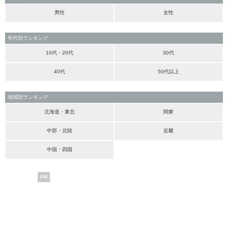
男性
女性
年代別ランキング
10代・20代
30代
40代
50代以上
地域別ランキング
北海道・東北
関東
中部・北陸
近畿
中国・四国
PR