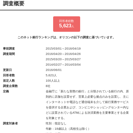
調査概要
回答者総数
5,623
人
このネット銀行ランキングは、オリコンの以下の調査に基づいています。
事前調査
2015/03/01～2016/04/19
調査期間
2016/04/20～2016/04/26
2015/03/20～2015/03/27
2014/02/27～2014/03/04
更新日
2016/06/01
回答者数
5,623人
規定人数
100人以上
調査企業数
8社
定義
金融庁に「新たな形態の銀行」と分類されている銀行の内、原
則的に店舗を設置せず、営業上必要な拠点のみを設置し、主に
インターネットや電話など通信端末を介して銀行業務サービス
を提供する企業および、コンビニやショッピングセンター内な
どに設置されているATMによる決済業務を主要事業とする企業
を対象とする。
調査対象者
性別：指定なし
年齢：18歳以上（高校生は除く）