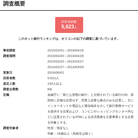
調査概要
回答者総数
5,623
人
このネット銀行ランキングは、オリコンの以下の調査に基づいています。
事前調査
2015/03/01～2016/04/19
調査期間
2016/04/20～2016/04/26
2015/03/20～2015/03/27
2014/02/27～2014/03/04
更新日
2016/06/01
回答者数
5,623人
規定人数
100人以上
調査企業数
8社
定義
金融庁に「新たな形態の銀行」と分類されている銀行の内、原
則的に店舗を設置せず、営業上必要な拠点のみを設置し、主に
インターネットや電話など通信端末を介して銀行業務サービス
を提供する企業および、コンビニやショッピングセンター内な
どに設置されているATMによる決済業務を主要事業とする企業
を対象とする。
調査対象者
性別：指定なし
年齢：18歳以上（高校生は除く）