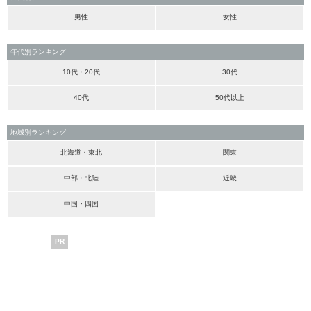
男性
女性
年代別ランキング
10代・20代
30代
40代
50代以上
地域別ランキング
北海道・東北
関東
中部・北陸
近畿
中国・四国
PR