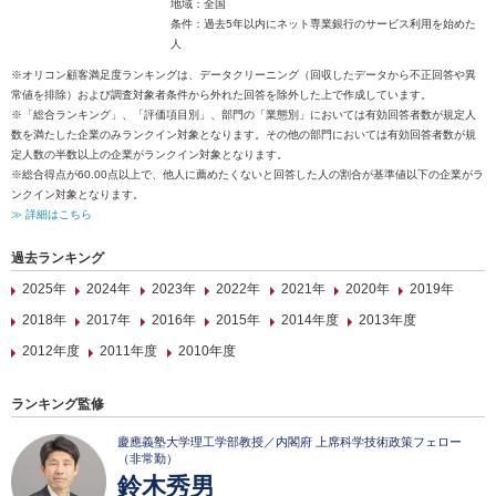
地域：全国
条件：過去5年以内にネット専業銀行のサービス利用を始めた
人
※オリコン顧客満足度ランキングは、データクリーニング（回収したデータから不正回答や異
常値を排除）および調査対象者条件から外れた回答を除外した上で作成しています。
※「総合ランキング」、「評価項目別」、部門の「業態別」においては有効回答者数が規定人
数を満たした企業のみランクイン対象となります。その他の部門においては有効回答者数が規
定人数の半数以上の企業がランクイン対象となります。
※総合得点が60.00点以上で、他人に薦めたくないと回答した人の割合が基準値以下の企業がラ
ンクイン対象となります。
≫ 詳細はこちら
過去ランキング
2025年
2024年
2023年
2022年
2021年
2020年
2019年
2018年
2017年
2016年
2015年
2014年度
2013年度
2012年度
2011年度
2010年度
ランキング監修
慶應義塾大学理工学部教授／内閣府 上席科学技術政策フェロー
（非常勤）
鈴木秀男