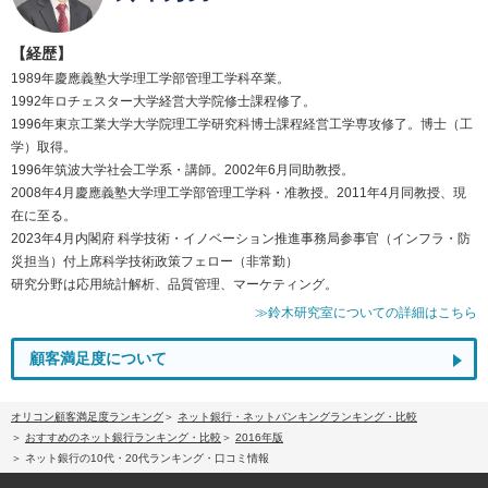
【経歴】
1989年慶應義塾大学理工学部管理工学科卒業。
1992年ロチェスター大学経営大学院修士課程修了。
1996年東京工業大学大学院理工学研究科博士課程経営工学専攻修了。博士（工
学）取得。
1996年筑波大学社会工学系・講師。2002年6月同助教授。
2008年4月慶應義塾大学理工学部管理工学科・准教授。2011年4月同教授、現
在に至る。
2023年4月内閣府 科学技術・イノベーション推進事務局参事官（インフラ・防
災担当）付上席科学技術政策フェロー（非常勤）
研究分野は応用統計解析、品質管理、マーケティング。
≫鈴木研究室についての詳細はこちら
顧客満足度について
オリコン顧客満足度ランキング
ネット銀行・ネットバンキングランキング・比較
おすすめのネット銀行ランキング・比較
2016年版
ネット銀行の10代・20代ランキング・口コミ情報