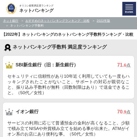
オリコン顧客満足度ランキング
ネットバンキング
ネット銀行
おすすめのネットバンキングランキング・比較
2022年版
ネットバンキング手数料
【2022年】ネットバンキングのネットバンキング手数料ランキング・比較
ネットバンキング手数料 満足度ランキング
SBI新生銀行（旧：新生銀行）
71
.6
点
セキュリティに信頼性があり10年近く利用していても一度もハ
ッキングされたことがないこと、サポートの対応が親切なこ
と、振り込み手数料が無料（回数制限はあり）で送金できるこ
と。（50代／女性）
イオン銀行
70
.9
点
サービスの利用に応じて普通預金の金利が高くなること。少額
で積み立てNISAや外貨積み立てを始める事が出来た。ATMがイ
オン系のお店にあり便利な事。（50代／女性）