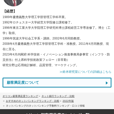
【経歴】
1989年慶應義塾大学理工学部管理工学科卒業。
1992年ロチェスター大学経営大学院修士課程修了。
1996年東京工業大学大学院理工学研究科博士課程経営工学専攻修了。博士（工
学）取得。
1996年筑波大学社会工学系・講師。2002年6月同助教授。
2008年4月慶應義塾大学理工学部管理工学科・准教授。2011年4月同教授、現
在に至る。
2023年4月内閣府 科学技術・イノベーション推進事務局参事官（インフラ・防
災担当）付上席科学技術政策フェロー（非常勤）
研究分野は応用統計解析、品質管理、マーケティング。
≫鈴木研究室についての詳細はこちら
顧客満足度について
オリコン顧客満足度ランキング
ネット銀行ランキング・比較
おすすめのネットバンキングランキング・比較
2022年版
ネットバンキングのネットバンキング手数料ランキング・口コミ情報