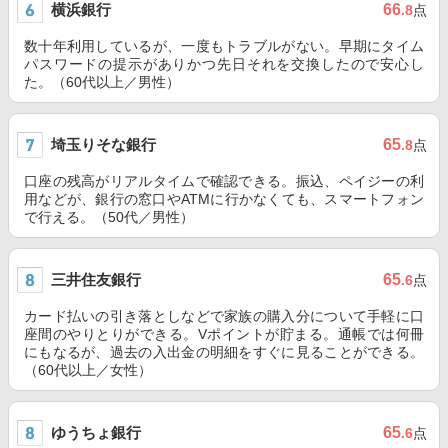
横浜銀行
66
.8
点
数十年利用しているが、一度もトラブルがない。早期にタイム
パスワードの提示がありかつ先日それを交換したので安心し
た。（60代以上／男性）
埼玉りそな銀行
65
.8
点
口座の残高がリアルタイムで確認できる。振込、ペイジーの利
用などが、銀行の窓口やATMに行かなくても、スマートフォン
で行える。（50代／男性）
三井住友銀行
65
.6
点
カード払いの引き落としなどで家族の購入分について手軽に口
座間のやりとりができる。Vポイントが貯まる。通帳では何冊
にもなるが、過去の入出金の明細をすぐに見ることができる。
（60代以上／女性）
ゆうちょ銀行
65
.6
点