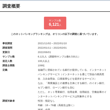
調査概要
サンプル数
6,121
人
このネットバンキングランキングは、オリコンの以下の調査に基づいています。
事前調査
2021/11/02～2022/01/10
調査期間
2022/01/11～2022/02/01
更新日
2022/06/01
サンプル数
6,121人（調査時サンプル数6,530人）
規定人数
100人以上
調査企業数
109社
定義
金融庁に登録されている銀行が提供している、インターネット
バンキングサービス（インターネットを通じて預金の残高照
合、入出金照会、口座振替などを提供するサービス）
なお、「商業施設との連携を主体にする銀行」のイオン銀行、
セブン銀行、ローソン銀行も含む
ただし、ネット専業銀行、信用金庫、信用組合、労働金庫のイ
ンターネットバンキングサービスは対象外とする
調査対象者
性別：指定なし
年齢：18～79歳（高校生は除く）
地域：全国