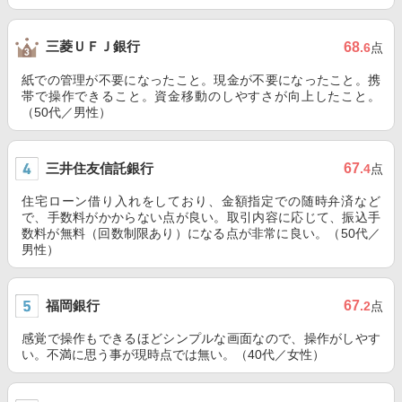
三菱ＵＦＪ銀行
68
.6
点
紙での管理が不要になったこと。現金が不要になったこと。携
帯で操作できること。資金移動のしやすさが向上したこと。
（50代／男性）
三井住友信託銀行
67
.4
点
住宅ローン借り入れをしており、金額指定での随時弁済など
で、手数料がかからない点が良い。取引内容に応じて、振込手
数料が無料（回数制限あり）になる点が非常に良い。（50代／
男性）
福岡銀行
67
.2
点
感覚で操作もできるほどシンプルな画面なので、操作がしやす
い。不満に思う事が現時点では無い。（40代／女性）