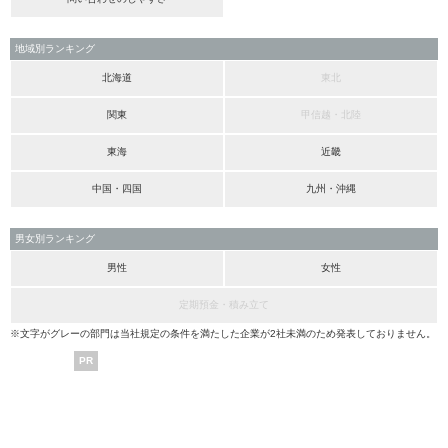
地域別ランキング
北海道
東北
関東
甲信越・北陸
東海
近畿
中国・四国
九州・沖縄
男女別ランキング
男性
女性
定期預金・積み立て
※文字がグレーの部門は当社規定の条件を満たした企業が2社未満のため発表しておりません。
PR