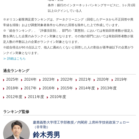
条件：銀行のインターネットバンキングサービスに、1ヶ月1回
以上ログインしている人
※オリコン顧客満足度ランキングは、データクリーニング（回収したデータから不正回答や異
常値を排除）および調査対象者条件から外れた回答を除外した上で作成しています。
※「総合ランキング」、「評価項目別」、部門の「業態別」においては有効回答者数が規定人
数を満たした企業のみランクイン対象となります。その他の部門においては有効回答者数が規
定人数の半数以上の企業がランクイン対象となります。
※総合得点が60.0点以上で、他人に薦めたくないと回答した人の割合が基準値以下の企業がラ
ンクイン対象となります。
≫ 詳細はこちら
過去ランキング
2025年
2024年
2023年
2022年
2021年
2020年
2019年
2018年
2017年
2016年
2015年
2014年度
2013年度
2012年度
2011年度
2010年度
ランキング監修
慶應義塾大学理工学部教授／内閣府 上席科学技術政策フェロー
（非常勤）
鈴木秀男