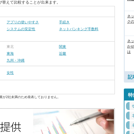
び替えて比較することが出来ます。
ネ
ク
アプリの使いやすさ
手続き
システムの安定性
ネットバンキング手数料
ネッ
か
東北
関東
は
東海
近畿
九州・沖縄
女性
記
特
業が2社未満のため発表しておりません。