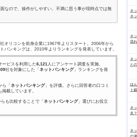
画面なので、操作がしやすい。不満に思う事が現時点では無
ネ
ネッ
ネ
流
オリコンを前身企業に1967年よりスタート。2006年から
トバンキングは、2010年よりランキングを発表しています。
ネッ
サービスを利用した
6,121
人にアンケート調査を実施。
と
109
社を対象にした「
ネットバンキング
」ランキングを発
ほん
から「
ネットバンキング
」を評価。さらに回答者の口コミ
ト
も掲載しています。
からも比較することで「
ネットバンキング
」選びにお役立
ネ
夫？
ネ
の