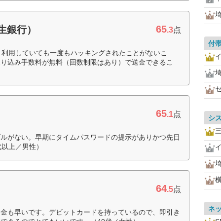
65
新生銀行）
.3
点
付
く利用していても一度もハッキングされたことがないこ
振り込み手数料が無料（回数制限はあり）で送金できるこ
65
.1
点
シ
ブルがない。早期にタイムパスワードの提示がありかつ先日
代以上／男性）
64
.5
点
ネ
送金も早いです。デビットカードを持っているので、即引き