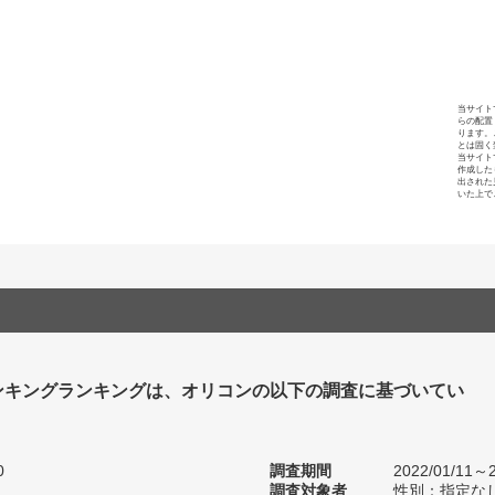
当サイト
らの配置
ります。
とは固く
当サイト
作成した
出された
いた上で
ンキングランキングは、オリコンの以下の調査に基づいてい
0
調査期間
2022/01/11～2
調査対象者
性別：指定な