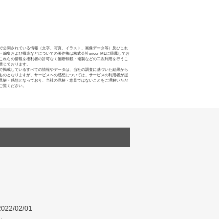
で公開されている情報（文字、写真、イラスト、画像データ等）及びこれ
・編集および構造などについての著作権は株式会社oricon MEに帰属してお
これらの情報を権利者の許可なく無断転載・複製などの二次利用を行うこ
禁じております。
で掲載しているすべての情報やデータは、当社の調査に基づいた結果から
ものとなりますが、サービスへの感想については、サービスの利用者が提
見解・感想となっており、当社の見解・意見ではないことをご理解いただ
ご覧ください。
022/02/01
し