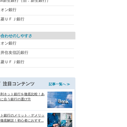
SBI新生銀行（旧：新生銀行）
イオン銀行
三菱ＵＦＪ銀行
い合わせのしやすさ
イオン銀行
三井住友信託銀行
三菱ＵＦＪ銀行
注目コンテンツ
記事一覧へ ≫
金利ネット銀行を徹底比較！あ
たに合う銀行の選び方
ット銀行のメリット・デメリッ
徹底解説！初心者におすす...