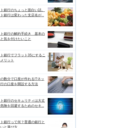
ット銀行のちょっと面白い話。
ト銀行は変わった支店名が...
ット銀行の解約手続き 基本の
れと気を付けたいこと
ト銀行でフラット35にするこ
のメリット
の数分で口座が作れる!?ネッ
銀行の口座を開設する方法
ット銀行のセキュリティは大丈
危険を回避するためのセキ...
ット銀行って何？普通の銀行と
違いと選び方