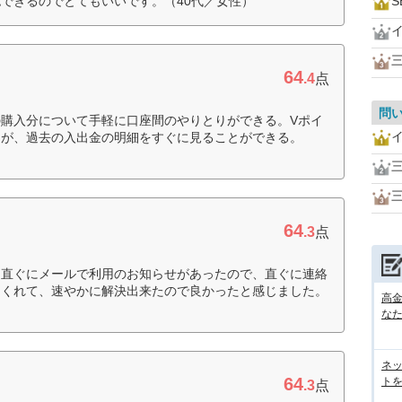
できるのでとてもいいです。（40代／女性）
64
.4
点
問
購入分について手軽に口座間のやりとりができる。Vポイ
るが、過去の入出金の明細をすぐに見ることができる。
64
.3
点
に直ぐにメールで利用のお知らせがあったので、直ぐに連絡
てくれて、速やかに解決出来たので良かったと感じました。
高
な
ネ
64
トを
.3
点