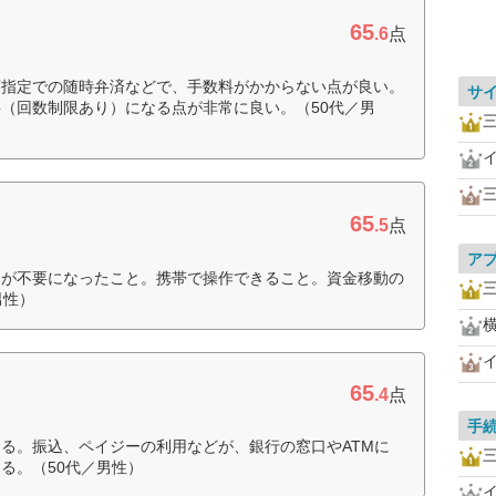
65
.6
点
額指定での随時弁済などで、手数料がかからない点が良い。
サ
（回数制限あり）になる点が非常に良い。（50代／男
65
.5
点
ア
金が不要になったこと。携帯で操作できること。資金移動の
男性）
65
.4
点
手
る。振込、ペイジーの利用などが、銀行の窓口やATMに
る。（50代／男性）