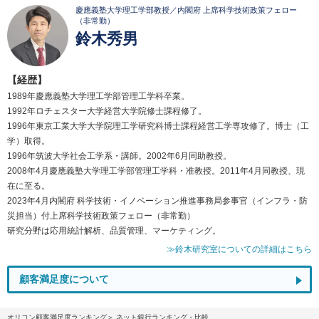
慶應義塾大学理工学部教授／内閣府 上席科学技術政策フェロー
（非常勤）
鈴木秀男
【経歴】
1989年慶應義塾大学理工学部管理工学科卒業。
1992年ロチェスター大学経営大学院修士課程修了。
1996年東京工業大学大学院理工学研究科博士課程経営工学専攻修了。博士（工
学）取得。
1996年筑波大学社会工学系・講師。2002年6月同助教授。
2008年4月慶應義塾大学理工学部管理工学科・准教授。2011年4月同教授、現
在に至る。
2023年4月内閣府 科学技術・イノベーション推進事務局参事官（インフラ・防
災担当）付上席科学技術政策フェロー（非常勤）
研究分野は応用統計解析、品質管理、マーケティング。
≫鈴木研究室についての詳細はこちら
顧客満足度について
オリコン顧客満足度ランキング
ネット銀行ランキング・比較