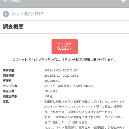
ネット銀行
ネット銀行 TOP
調査概要
サンプル数
6,121
人
このネットバンキングランキングは、オリコンの以下の調査に基づいています。
事前調査
2021/11/02～2022/01/10
調査期間
2022/01/11～2022/02/01
更新日
2022/06/01
サンプル数
6,121人（調査時サンプル数6,530人）
規定人数
100人以上
調査企業数
109社
定義
金融庁に登録されている銀行が提供している、インターネット
バンキングサービス（インターネットを通じて預金の残高照
合、入出金照会、口座振替などを提供するサービス）
なお、「商業施設との連携を主体にする銀行」のイオン銀行、
セブン銀行、ローソン銀行も含む
ただし、ネット専業銀行、信用金庫、信用組合、労働金庫のイ