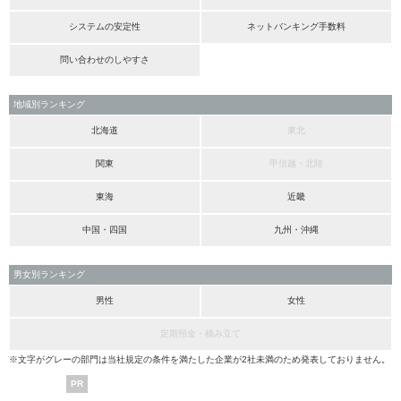
システムの安定性
ネットバンキング手数料
問い合わせのしやすさ
地域別ランキング
北海道
東北
関東
甲信越・北陸
東海
近畿
中国・四国
九州・沖縄
男女別ランキング
男性
女性
定期預金・積み立て
※文字がグレーの部門は当社規定の条件を満たした企業が2社未満のため発表しておりません。
PR