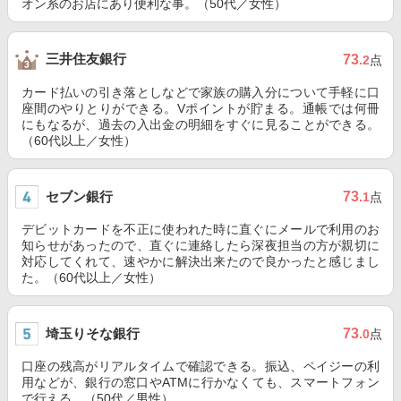
オン系のお店にあり便利な事。（50代／女性）
三井住友銀行
73
.2
点
カード払いの引き落としなどで家族の購入分について手軽に口
座間のやりとりができる。Vポイントが貯まる。通帳では何冊
にもなるが、過去の入出金の明細をすぐに見ることができる。
（60代以上／女性）
セブン銀行
73
.1
点
デビットカードを不正に使われた時に直ぐにメールで利用のお
知らせがあったので、直ぐに連絡したら深夜担当の方が親切に
対応してくれて、速やかに解決出来たので良かったと感じまし
た。（60代以上／女性）
埼玉りそな銀行
73
.0
点
口座の残高がリアルタイムで確認できる。振込、ペイジーの利
用などが、銀行の窓口やATMに行かなくても、スマートフォン
で行える。（50代／男性）