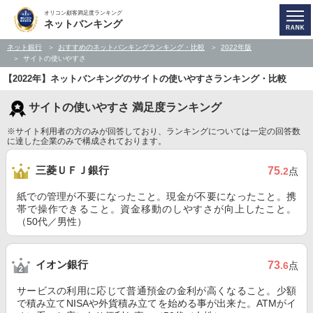
オリコン顧客満足度ランキング
ネットバンキング
ネット銀行
おすすめのネットバンキングランキング・比較
2022年版
サイトの使いやすさ
【2022年】ネットバンキングのサイトの使いやすさランキング・比較
サイトの使いやすさ 満足度ランキング
※サイト利用者の方のみが回答しており、ランキングについては一定の回答数
に達した企業のみで構成されております。
三菱ＵＦＪ銀行
75
.2
点
紙での管理が不要になったこと。現金が不要になったこと。携
帯で操作できること。資金移動のしやすさが向上したこと。
（50代／男性）
イオン銀行
73
.6
点
サービスの利用に応じて普通預金の金利が高くなること。少額
で積み立てNISAや外貨積み立てを始める事が出来た。ATMがイ