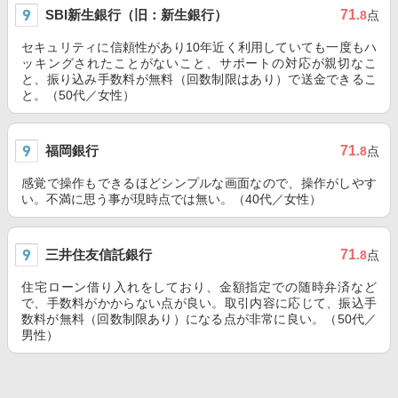
SBI新生銀行（旧：新生銀行）
71
.8
点
セキュリティに信頼性があり10年近く利用していても一度もハ
ッキングされたことがないこと、サポートの対応が親切なこ
と、振り込み手数料が無料（回数制限はあり）で送金できるこ
と。（50代／女性）
福岡銀行
71
.8
点
感覚で操作もできるほどシンプルな画面なので、操作がしやす
い。不満に思う事が現時点では無い。（40代／女性）
三井住友信託銀行
71
.8
点
住宅ローン借り入れをしており、金額指定での随時弁済など
で、手数料がかからない点が良い。取引内容に応じて、振込手
数料が無料（回数制限あり）になる点が非常に良い。（50代／
男性）