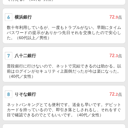
横浜銀行
72
.9
点
数十年利用しているが、一度もトラブルがない。早期にタイム
パスワードの提示がありかつ先日それを交換したので安心し
た。（60代以上／男性）
八十二銀行
72
.3
点
普段銀行に行けないので、ネットで完結できるのは助かる。以
前はログインがセキュリティ上面倒だったが今は楽になった。
（40代／女性）
りそな銀行
72
.2
点
ネットバンキングとても便利です。送金も早いです。デビット
カードを持っているので、即引き落としされるし、それをすぐ
目で確認できるのでとてもいいです。（40代／女性）