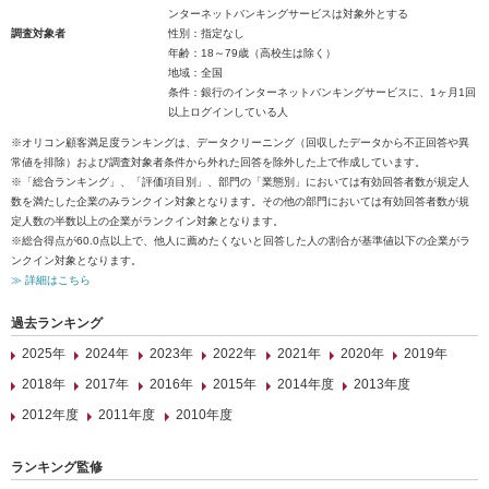
ンターネットバンキングサービスは対象外とする
調査対象者
性別：指定なし
年齢：18～79歳（高校生は除く）
地域：全国
条件：銀行のインターネットバンキングサービスに、1ヶ月1回
以上ログインしている人
※オリコン顧客満足度ランキングは、データクリーニング（回収したデータから不正回答や異
常値を排除）および調査対象者条件から外れた回答を除外した上で作成しています。
※「総合ランキング」、「評価項目別」、部門の「業態別」においては有効回答者数が規定人
数を満たした企業のみランクイン対象となります。その他の部門においては有効回答者数が規
定人数の半数以上の企業がランクイン対象となります。
※総合得点が60.0点以上で、他人に薦めたくないと回答した人の割合が基準値以下の企業がラ
ンクイン対象となります。
≫ 詳細はこちら
過去ランキング
2025年
2024年
2023年
2022年
2021年
2020年
2019年
2018年
2017年
2016年
2015年
2014年度
2013年度
2012年度
2011年度
2010年度
ランキング監修