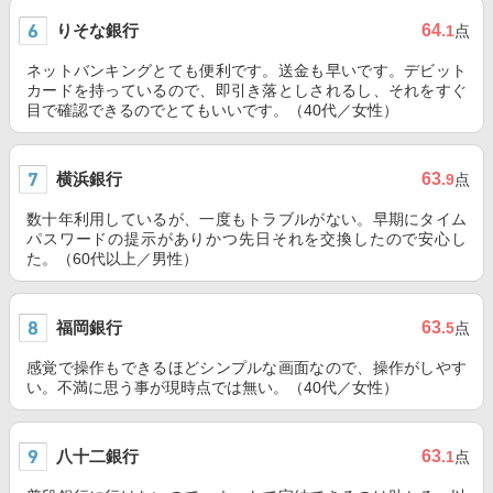
りそな銀行
64
.1
点
ネットバンキングとても便利です。送金も早いです。デビット
カードを持っているので、即引き落としされるし、それをすぐ
目で確認できるのでとてもいいです。（40代／女性）
横浜銀行
63
.9
点
数十年利用しているが、一度もトラブルがない。早期にタイム
パスワードの提示がありかつ先日それを交換したので安心し
た。（60代以上／男性）
福岡銀行
63
.5
点
感覚で操作もできるほどシンプルな画面なので、操作がしやす
い。不満に思う事が現時点では無い。（40代／女性）
八十二銀行
63
.1
点