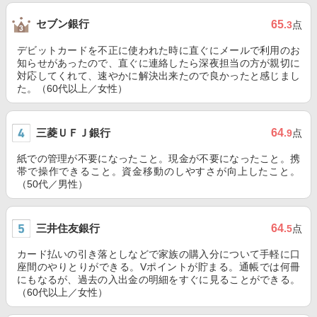
セブン銀行
65
.3
点
デビットカードを不正に使われた時に直ぐにメールで利用のお
知らせがあったので、直ぐに連絡したら深夜担当の方が親切に
対応してくれて、速やかに解決出来たので良かったと感じまし
た。（60代以上／女性）
三菱ＵＦＪ銀行
64
.9
点
紙での管理が不要になったこと。現金が不要になったこと。携
帯で操作できること。資金移動のしやすさが向上したこと。
（50代／男性）
三井住友銀行
64
.5
点
カード払いの引き落としなどで家族の購入分について手軽に口
座間のやりとりができる。Vポイントが貯まる。通帳では何冊
にもなるが、過去の入出金の明細をすぐに見ることができる。
（60代以上／女性）