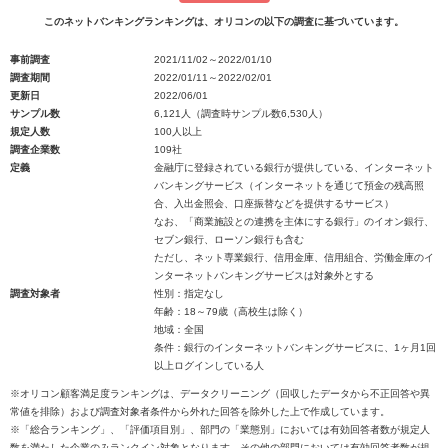
このネットバンキングランキングは、オリコンの以下の調査に基づいています。
事前調査
2021/11/02～2022/01/10
調査期間
2022/01/11～2022/02/01
更新日
2022/06/01
サンプル数
6,121人（調査時サンプル数6,530人）
規定人数
100人以上
調査企業数
109社
定義
金融庁に登録されている銀行が提供している、インターネット
バンキングサービス（インターネットを通じて預金の残高照
合、入出金照会、口座振替などを提供するサービス）
なお、「商業施設との連携を主体にする銀行」のイオン銀行、
セブン銀行、ローソン銀行も含む
ただし、ネット専業銀行、信用金庫、信用組合、労働金庫のイ
ンターネットバンキングサービスは対象外とする
調査対象者
性別：指定なし
年齢：18～79歳（高校生は除く）
地域：全国
条件：銀行のインターネットバンキングサービスに、1ヶ月1回
以上ログインしている人
※オリコン顧客満足度ランキングは、データクリーニング（回収したデータから不正回答や異
常値を排除）および調査対象者条件から外れた回答を除外した上で作成しています。
※「総合ランキング」、「評価項目別」、部門の「業態別」においては有効回答者数が規定人
数を満たした企業のみランクイン対象となります。その他の部門においては有効回答者数が規