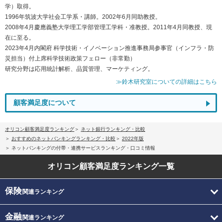
学）取得。
1996年筑波大学社会工学系・講師。2002年6月同助教授。
2008年4月慶應義塾大学理工学部管理工学科・准教授。2011年4月同教授、現
在に至る。
2023年4月内閣府 科学技術・イノベーション推進事務局参事官（インフラ・防
災担当）付上席科学技術政策フェロー（非常勤）
研究分野は応用統計解析、品質管理、マーケティング。
≫鈴木研究室についての詳細はこちら
顧客満足度について
オリコン顧客満足度ランキング
ネット銀行ランキング・比較
おすすめのネットバンキングランキング・比較
2022年版
ネットバンキングの付帯・連携サービスランキング・口コミ情報
オリコン顧客満足度
ランキング一覧
保険
関連ランキング
金融
関連ランキング