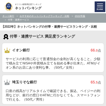
オリコン顧客満足度ランキング
ネットバンキング
ネット銀行
おすすめのネットバンキングランキング・比較
2022年版
付帯・連携サービス
【2022年】ネットバンキングの付帯・連携サービスランキング・比較
付帯・連携サービス 満足度ランキング
イオン銀行
66
.0
点
サービスの利用に応じて普通預金の金利が高くなること。少額
で積み立てNISAや外貨積み立てを始める事が出来た。ATMがイ
オン系のお店にあり便利な事。（50代／女性）
埼玉りそな銀行
65
.5
点
口座の残高がリアルタイムで確認できる。振込、ペイジーの利
用などが、銀行の窓口やATMに行かなくても、スマートフォン
で行える。（50代／男性）