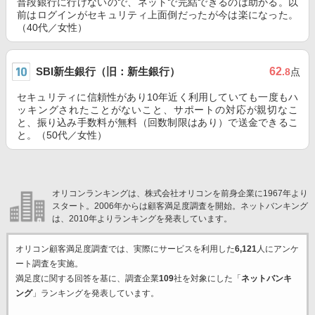
普段銀行に行けないので、ネットで完結できるのは助かる。以
前はログインがセキュリティ上面倒だったが今は楽になった。
（40代／女性）
SBI新生銀行（旧：新生銀行）
62
.8
点
セキュリティに信頼性があり10年近く利用していても一度もハ
ッキングされたことがないこと、サポートの対応が親切なこ
と、振り込み手数料が無料（回数制限はあり）で送金できるこ
と。（50代／女性）
オリコンランキングは、株式会社オリコンを前身企業に1967年より
スタート。2006年からは顧客満足度調査を開始。ネットバンキング
は、2010年よりランキングを発表しています。
オリコン顧客満足度調査では、実際にサービスを利用した
6,121
人にアンケ
ート調査を実施。
満足度に関する回答を基に、調査企業
109
社を対象にした「
ネットバンキ
ング
」ランキングを発表しています。