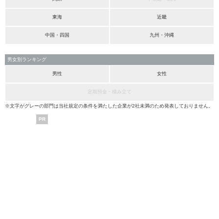
東海
近畿
中国・四国
九州・沖縄
男女別ランキング
男性
女性
定期預金・積み立て
※文字がグレーの部門は当社規定の条件を満たした企業が2社未満のため発表しておりません。
PR