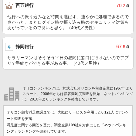
百五銀行
70
.2
点
他行への振り込みなど時間を選ばず、速やかに処理できるので
良かった。またログイン時や振り込み時のセキュリティ対策も
あがっているので良いと思う。（40代／男性）
静岡銀行
67
.5
点
サラリーマンはそうそう平日の昼間に窓口に行けないのでアプ
リで手続きができる事がある事。（40代／男性）
オリコンランキングは、株式会社オリコンを前身企業に1967年より
スタート。2006年からは顧客満足度調査を開始。ネットバンキング
は、2010年よりランキングを発表しています。
オリコン顧客満足度調査では、実際にサービスを利用した
6,121
人にアンケ
ート調査を実施。
満足度に関する回答を基に、調査企業
109
社を対象にした「
ネットバンキ
ング
」ランキングを発表しています。