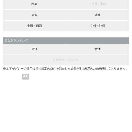
関東
甲信越・北陸
東海
近畿
中国・四国
九州・沖縄
男女別ランキング
男性
女性
定期預金・積み立て
※文字がグレーの部門は当社規定の条件を満たした企業が2社未満のため発表しておりません。
PR