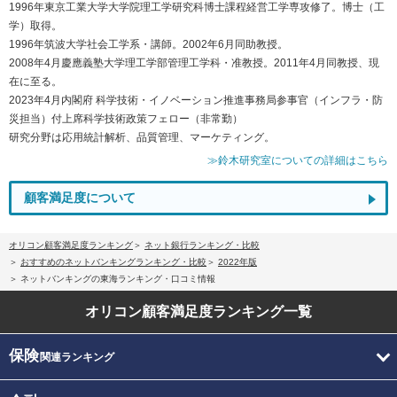
1996年東京工業大学大学院理工学研究科博士課程経営工学専攻修了。博士（工
学）取得。
1996年筑波大学社会工学系・講師。2002年6月同助教授。
2008年4月慶應義塾大学理工学部管理工学科・准教授。2011年4月同教授、現
在に至る。
2023年4月内閣府 科学技術・イノベーション推進事務局参事官（インフラ・防
災担当）付上席科学技術政策フェロー（非常勤）
研究分野は応用統計解析、品質管理、マーケティング。
≫鈴木研究室についての詳細はこちら
顧客満足度について
オリコン顧客満足度ランキング
ネット銀行ランキング・比較
おすすめのネットバンキングランキング・比較
2022年版
ネットバンキングの東海ランキング・口コミ情報
オリコン顧客満足度
ランキング一覧
保険
関連ランキング