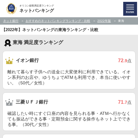
オリコン顧客満足度ランキング
ネットバンキング
ネット銀行
おすすめのネットバンキングランキング・比較
2022年版
東海
【2022年】ネットバンキングの東海ランキング・比較
東海 満足度ランキング
イオン銀行
72
.9
点
離れて暮らす子供への送金に大変便利に利用できている。イオ
ン系列のお店や、ゆうちょでATMも利用でき、本当に使いやす
い。（50代／女性）
三菱ＵＦＪ銀行
71
.7
点
確認したい時にすぐ口座の内容を見られる事・ATMへ行かなく
ても振込ができる事・定期預金に関する操作もネット上ででき
る事。（30代／女性）