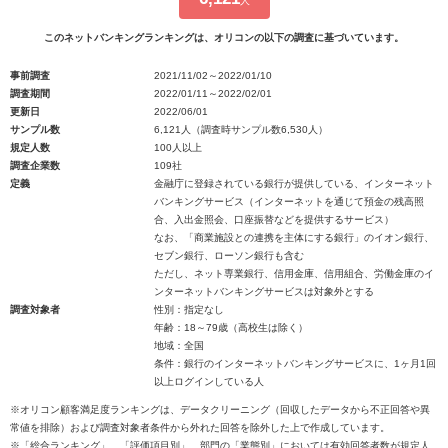
人
このネットバンキングランキングは、オリコンの以下の調査に基づいています。
事前調査
2021/11/02～2022/01/10
調査期間
2022/01/11～2022/02/01
更新日
2022/06/01
サンプル数
6,121人（調査時サンプル数6,530人）
規定人数
100人以上
調査企業数
109社
定義
金融庁に登録されている銀行が提供している、インターネット
バンキングサービス（インターネットを通じて預金の残高照
合、入出金照会、口座振替などを提供するサービス）
なお、「商業施設との連携を主体にする銀行」のイオン銀行、
セブン銀行、ローソン銀行も含む
ただし、ネット専業銀行、信用金庫、信用組合、労働金庫のイ
ンターネットバンキングサービスは対象外とする
調査対象者
性別：指定なし
年齢：18～79歳（高校生は除く）
地域：全国
条件：銀行のインターネットバンキングサービスに、1ヶ月1回
以上ログインしている人
※オリコン顧客満足度ランキングは、データクリーニング（回収したデータから不正回答や異
常値を排除）および調査対象者条件から外れた回答を除外した上で作成しています。
※「総合ランキング」、「評価項目別」、部門の「業態別」においては有効回答者数が規定人