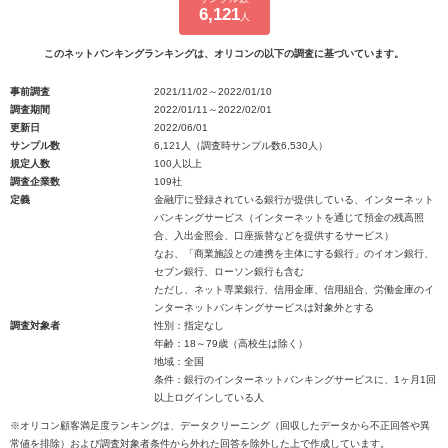
6,121
人
このネットバンキングランキングは、オリコンの以下の調査に基づいています。
事前調査
2021/11/02～2022/01/10
調査期間
2022/01/11～2022/02/01
更新日
2022/06/01
サンプル数
6,121人（調査時サンプル数6,530人）
規定人数
100人以上
調査企業数
109社
定義
金融庁に登録されている銀行が提供している、インターネット
バンキングサービス（インターネットを通じて預金の残高照
合、入出金照会、口座振替などを提供するサービス）
なお、「商業施設との連携を主体にする銀行」のイオン銀行、
セブン銀行、ローソン銀行も含む
ただし、ネット専業銀行、信用金庫、信用組合、労働金庫のイ
ンターネットバンキングサービスは対象外とする
調査対象者
性別：指定なし
年齢：18～79歳（高校生は除く）
地域：全国
条件：銀行のインターネットバンキングサービスに、1ヶ月1回
以上ログインしている人
※オリコン顧客満足度ランキングは、データクリーニング（回収したデータから不正回答や異
常値を排除）および調査対象者条件から外れた回答を除外した上で作成しています。