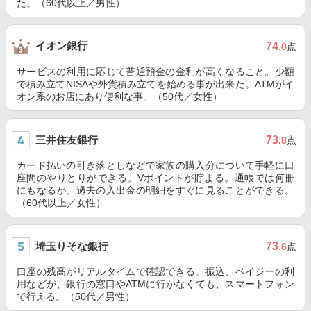
た。（60代以上／男性）
イオン銀行
74
.0
点
サービスの利用に応じて普通預金の金利が高くなること。少額
で積み立てNISAや外貨積み立てを始める事が出来た。ATMがイ
オン系のお店にあり便利な事。（50代／女性）
三井住友銀行
73
.8
点
カード払いの引き落としなどで家族の購入分について手軽に口
座間のやりとりができる。Vポイントが貯まる。通帳では何冊
にもなるが、過去の入出金の明細をすぐに見ることができる。
（60代以上／女性）
埼玉りそな銀行
73
.6
点
口座の残高がリアルタイムで確認できる。振込、ペイジーの利
用などが、銀行の窓口やATMに行かなくても、スマートフォン
で行える。（50代／男性）