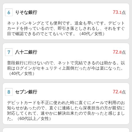
りそな銀行
73
.1
点
ネットバンキングとても便利です。送金も早いです。デビット
カードを持っているので、即引き落としされるし、それをすぐ
目で確認できるのでとてもいいです。（40代／女性）
八十二銀行
72
.8
点
普段銀行に行けないので、ネットで完結できるのは助かる。以
前はログインがセキュリティ上面倒だったが今は楽になった。
（40代／女性）
セブン銀行
72
.4
点
デビットカードを不正に使われた時に直ぐにメールで利用のお
知らせがあったので、直ぐに連絡したら深夜担当の方が親切に
対応してくれて、速やかに解決出来たので良かったと感じまし
た。（60代以上／女性）