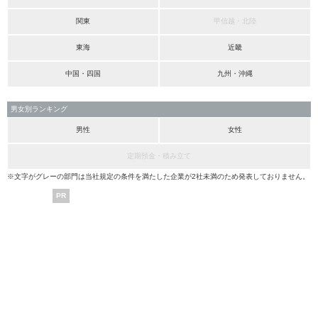
関東
甲信越・北陸
東海
近畿
中国・四国
九州・沖縄
男女別ランキング
男性
女性
定期預金・積み立て
※文字がグレーの部門は当社規定の条件を満たした企業が2社未満のため発表しておりません。
PR