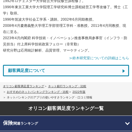
1992年ロチェスター大学経営大学院修士課程修了。
1996年東京工業大学大学院理工学研究科博士課程経営工学専攻修了。博士（工
学）取得。
1996年筑波大学社会工学系・講師。2002年6月同助教授。
2008年4月慶應義塾大学理工学部管理工学科・准教授。2011年4月同教授、現
在に至る。
2023年4月内閣府 科学技術・イノベーション推進事務局参事官（インフラ・防
災担当）付上席科学技術政策フェロー（非常勤）
研究分野は応用統計解析、品質管理、マーケティング。
≫鈴木研究室についての詳細はこちら
顧客満足度について
オリコン顧客満足度ランキング
ネット銀行ランキング・比較
おすすめのネットバンキングランキング・比較
2022年版
ネットバンキングのアプリの使いやすさランキング・口コミ情報
オリコン顧客満足度
ランキング一覧
保険
関連ランキング