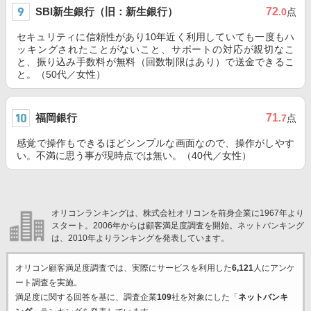
SBI新生銀行（旧：新生銀行）
72
.0
点
セキュリティに信頼性があり10年近く利用していても一度もハ
ッキングされたことがないこと、サポートの対応が親切なこ
と、振り込み手数料が無料（回数制限はあり）で送金できるこ
と。（50代／女性）
福岡銀行
71
.7
点
感覚で操作もできるほどシンプルな画面なので、操作がしやす
い。不満に思う事が現時点では無い。（40代／女性）
オリコンランキングは、株式会社オリコンを前身企業に1967年より
スタート。2006年からは顧客満足度調査を開始。ネットバンキング
は、2010年よりランキングを発表しています。
オリコン顧客満足度調査では、実際にサービスを利用した
6,121
人にアンケ
ート調査を実施。
満足度に関する回答を基に、調査企業
109
社を対象にした「
ネットバンキ