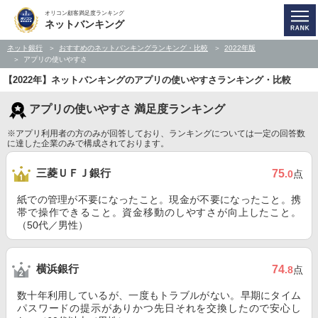
オリコン顧客満足度ランキング
ネットバンキング
ネット銀行
おすすめのネットバンキングランキング・比較
2022年版
アプリの使いやすさ
【2022年】ネットバンキングのアプリの使いやすさランキング・比較
アプリの使いやすさ 満足度ランキング
※アプリ利用者の方のみが回答しており、ランキングについては一定の回答数
に達した企業のみで構成されております。
三菱ＵＦＪ銀行
75
.0
点
紙での管理が不要になったこと。現金が不要になったこと。携
帯で操作できること。資金移動のしやすさが向上したこと。
（50代／男性）
横浜銀行
74
.8
点
数十年利用しているが、一度もトラブルがない。早期にタイム
パスワードの提示がありかつ先日それを交換したので安心し