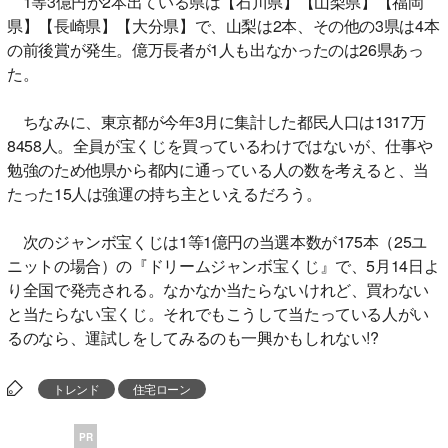
1等3億円が2本出ている県は【石川県】【山梨県】【福岡
県】【長崎県】【大分県】で、山梨は2本、その他の3県は4本
の前後賞が発生。億万長者が1人も出なかったのは26県あっ
た。
ちなみに、東京都が今年3月に集計した都民人口は1317万
8458人。全員が宝くじを買っているわけではないが、仕事や
勉強のため他県から都内に通っている人の数を考えると、当
たった15人は強運の持ち主といえるだろう。
次のジャンボ宝くじは1等1億円の当選本数が175本（25ユ
ニットの場合）の『ドリームジャンボ宝くじ』で、5月14日よ
り全国で発売される。なかなか当たらないけれど、買わない
と当たらない宝くじ。それでもこうして当たっている人がい
るのなら、運試しをしてみるのも一興かもしれない!?
トレンド
住宅ローン
PR