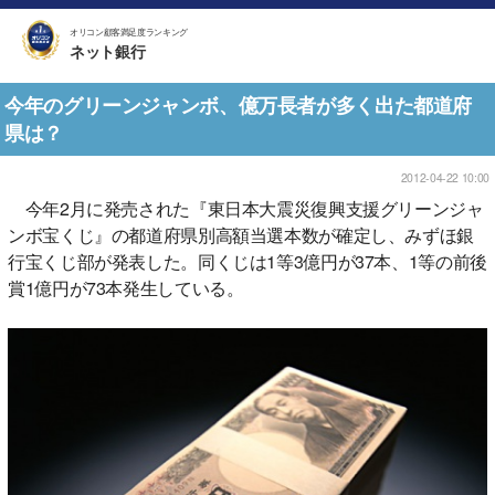
オリコン顧客満足度ランキング
ネット銀行
今年のグリーンジャンボ、億万長者が多く出た都道府
県は？
2012-04-22 10:00
今年2月に発売された『東日本大震災復興支援グリーンジャ
ンボ宝くじ』の都道府県別高額当選本数が確定し、みずほ銀
行宝くじ部が発表した。同くじは1等3億円が37本、1等の前後
賞1億円が73本発生している。