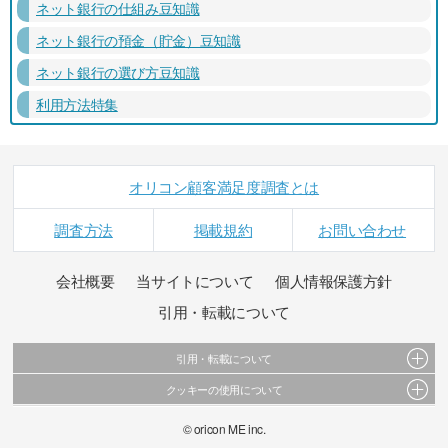
ネット銀行の仕組み豆知識
ネット銀行の預金（貯金）豆知識
ネット銀行の選び方豆知識
利用方法特集
オリコン顧客満足度調査とは
調査方法
掲載規約
お問い合わせ
会社概要
当サイトについて
個人情報保護方針
引用・転載について
引用・転載について
クッキーの使用について
当サイトで公開されている情報（文字、写真、イラスト、画像データ等）及びこれらの配
置・編集および構造などについての著作権は株式会社oricon MEに帰属しております。
このサイトでは Cookie を使用して、ユーザーに合わせたコンテンツや広告の表示、ソーシャ
© oricon ME inc.
これらの情報を権利者の許可なく無断転載・複製などの二次利用を行うことは固く禁じてお
ル メディア機能の提供、広告の表示回数やクリック数の測定を行っています。
ります。