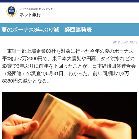
オリコン顧客満足度ランキング
ネット銀行
夏のボーナス3年ぶり減 経団連発表
2012-06-01 10:19
東証一部上場企業80社を対象に行った今年の夏のボーナス
平均は77万2000円で、東日本大震災や円高、タイ洪水などの
影響で3年ぶりに前年を下回ったことが、日本経済団体連合会
（経団連）の調査で5月31日、わかった。前年同期比で2万
8380円の減少となる。