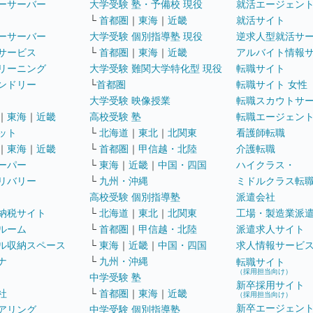
ーサーバー
大学受験 塾・予備校 現役
就活エージェン
└
首都圏
｜
東海
｜
近畿
就活サイト
ーサーバー
大学受験 個別指導塾 現役
逆求人型就活サ
サービス
└
首都圏
｜
東海
｜
近畿
アルバイト情報
リーニング
大学受験 難関大学特化型 現役
転職サイト
ンドリー
└
首都圏
転職サイト 女性
大学受験 映像授業
転職スカウトサ
｜
東海
｜
近畿
高校受験 塾
転職エージェン
ット
└
北海道
｜
東北
｜
北関東
看護師転職
｜
東海
｜
近畿
└
首都圏
｜
甲信越・北陸
介護転職
ーパー
└
東海
｜
近畿
｜
中国・四国
ハイクラス・
リバリー
└
九州・沖縄
ミドルクラス転
高校受験 個別指導塾
派遣会社
納税サイト
└
北海道
｜
東北
｜
北関東
工場・製造業派
ルーム
└
首都圏
｜
甲信越・北陸
派遣求人サイト
ル収納スペース
└
東海
｜
近畿
｜
中国・四国
求人情報サービ
ナ
└
九州・沖縄
転職サイト
（採用担当向け）
中学受験 塾
新卒採用サイト
社
└
首都圏
｜
東海
｜
近畿
（採用担当向け）
新卒エージェン
アリング
中学受験 個別指導塾