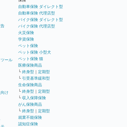
保険
自動車保険 ダイレクト型
自動車保険 代理店型
バイク保険 ダイレクト型
広告
バイク保険 代理店型
火災保険
学資保険
ペット保険
ペット保険 小型犬
ペット保険 猫
トツール
医療保険商品
└
終身型
｜
定期型
└
引受基準緩和型
生命保険商品
└
終身型
｜
定期型
員向け
└
収入保障保険
がん保険商品
└
終身型
｜
定期型
就業不能保険
テ
認知症保険
ステ