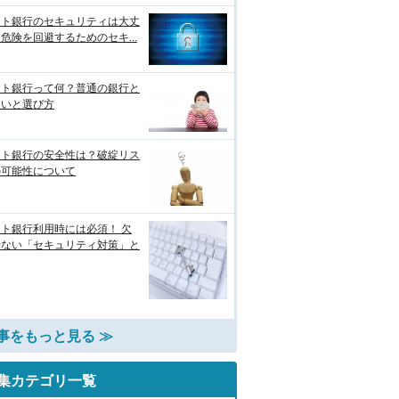
ット銀行のセキュリティは大丈
危険を回避するためのセキ...
ット銀行って何？普通の銀行と
違いと選び方
ット銀行の安全性は？破綻リス
の可能性について
ト銀行利用時には必須！ 欠
せない「セキュリティ対策」と
事をもっと見る ≫
集カテゴリ一覧