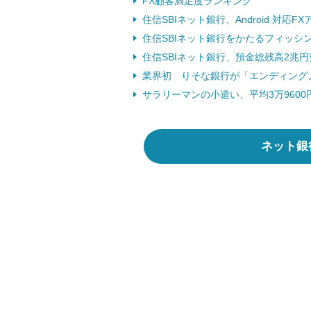
FX顧客満足度ランキング
住信SBIネット銀行、Android 対応F
住信SBIネット銀行をかたるフィッシン
住信SBIネット銀行、預金総残高2兆円突
業界初 りそな銀行が「エンディングノ
サラリーマンの小遣い、平均3万9600
ネット銀