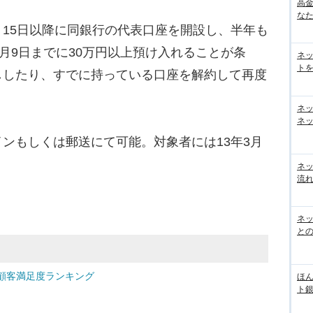
高
な
15日以降に同銀行の代表口座を開設し、半年も
2月9日までに30万円以上預け入れることが条
ネ
トを
ししたり、すでに持っている口座を解約して再度
ネ
ネッ
ンもしくは郵送にて可能。対象者には13年3月
ネ
流
ネッ
と
顧客満足度ランキング
ほん
ト