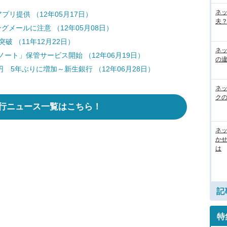
ネ
Xアプリ提供 （12年05月17日）
夫？
グメールに注意 （12年05月08日）
破 （11年12月22日）
ネ
ート」保管サービス開始 （12年06月19日）
の
円 5年ぶりに増加～新生銀行 （12年06月28日）
ネ
ク
行ニュース一覧はこちら！
ネッ
か
は
記
特