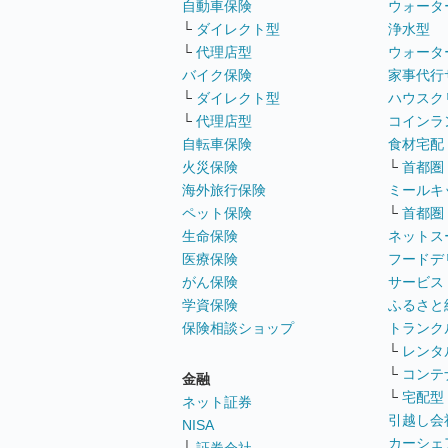
自動車保険
ウォータ
└
ダイレクト型
浄水型
└
代理店型
ウォータ
バイク保険
家事代行
└
ダイレクト型
ハウスク
└
代理店型
コインラ
自転車保険
食材宅配
火災保険
└
首都圏
海外旅行保険
ミールキ
ペット保険
└
首都圏
生命保険
ネットス
医療保険
フードデ
がん保険
サービス
学資保険
ふるさと
保険相談ショップ
トランク
└
レンタ
└
コンテ
金融
└
宅配型
ネット証券
引越し会
NISA
カーシェ