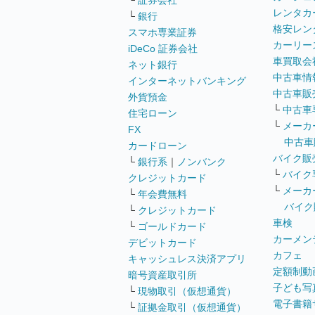
└
証券会社
レンタカ
└
銀行
格安レン
スマホ専業証券
カーリー
iDeCo 証券会社
車買取会
ネット銀行
中古車情
インターネットバンキング
中古車販
外貨預金
└
中古車
住宅ローン
└
メーカ
FX
中古車
カードローン
バイク販
└
銀行系
｜
ノンバンク
└
バイク
クレジットカード
└
メーカ
└
年会費無料
バイク
└
クレジットカード
車検
└
ゴールドカード
カーメン
デビットカード
カフェ
キャッシュレス決済アプリ
定額制動
暗号資産取引所
子ども写
└
現物取引（仮想通貨）
電子書籍
└
証拠金取引（仮想通貨）