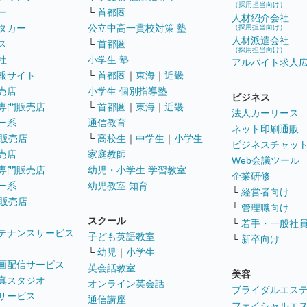
（採用担当向け）
ー
└
首都圏
人材紹介会社
タカー
公立中高一貫校対策 塾
（採用担当向け）
人材派遣会社
ス
└
首都圏
（採用担当向け）
社
小学生 塾
アルバイト求人
報サイト
└
首都圏
｜
東海
｜
近畿
売店
小学生 個別指導塾
ビジネス
専門販売店
└
首都圏
｜
東海
｜
近畿
法人カーリース
ー系
通信教育
ネット印刷通販
販売店
└
高校生
｜
中学生
｜
小学生
ビジネスチャッ
売店
家庭教師
Web会議ツール
専門販売店
幼児・小学生 学習教室
企業研修
ー系
幼児教室 知育
└
経営者向け
販売店
└
管理職向け
スクール
└
若手・一般社
テナンスサービス
子ども英語教室
└
新卒向け
└
幼児
｜
小学生
画配信サービス
英会話教室
美容
真スタジオ
オンライン英会話
ブライダルエス
サービス
通信講座
フェイシャルエ