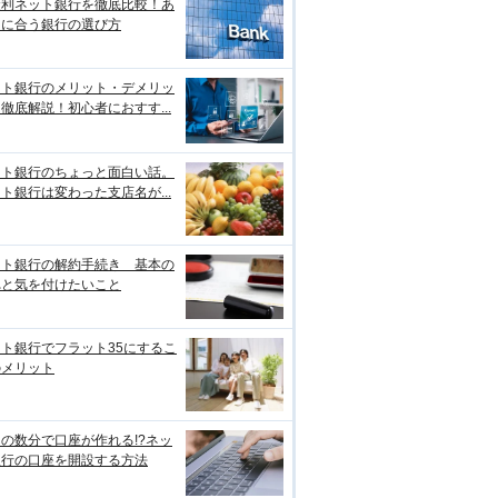
金利ネット銀行を徹底比較！あ
たに合う銀行の選び方
ット銀行のメリット・デメリッ
徹底解説！初心者におすす...
ット銀行のちょっと面白い話。
ト銀行は変わった支店名が...
ット銀行の解約手続き 基本の
れと気を付けたいこと
ト銀行でフラット35にするこ
のメリット
の数分で口座が作れる!?ネッ
銀行の口座を開設する方法