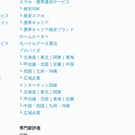
ト
スマホ・携帯通信サービス
└
格安SIM
ービス
└
格安スマホ
サイト
└
携帯キャリア
└
携帯キャリア格安ブランド
ホームルーター
ービス
モバイルデータ通信
ト
プロバイダ
└
北海道
｜
東北
｜
関東
｜
東海
└
甲信越・北陸
｜
近畿
｜
中国
└
四国
｜
九州・沖縄
職
└
広域企業
インターネット回線
遣
└
北海道
｜
東北
｜
関東
└
甲信越・北陸
｜
東海
｜
近畿
ス
└
中国・四国
｜
九州・沖縄
└
広域企業
専門家評価
ト