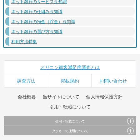
ネット銀行のサービス豆知識
ネット銀行の仕組み豆知識
ネット銀行の預金（貯金）豆知識
ネット銀行の選び方豆知識
利用方法特集
オリコン顧客満足度調査とは
調査方法
掲載規約
お問い合わせ
会社概要
当サイトについて
個人情報保護方針
引用・転載について
引用・転載について
クッキーの使用について
当サイトで公開されている情報（文字、写真、イラスト、画像データ等）及びこれらの配
置・編集および構造などについての著作権は株式会社oricon MEに帰属しております。