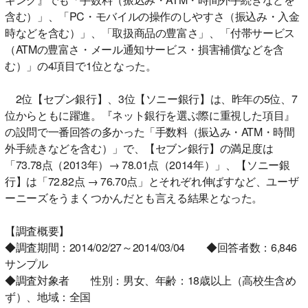
含む）」、「PC・モバイルの操作のしやすさ（振込み・入金
時などを含む）」、「取扱商品の豊富さ」、「付帯サービス
（ATMの豊富さ・メール通知サービス・損害補償などを含
む）」の4項目で1位となった。
2位【セブン銀行】、3位【ソニー銀行】は、昨年の5位、7
位からともに躍進。『ネット銀行を選ぶ際に重視した項目』
の設問で一番回答の多かった「手数料（振込み・ATM・時間
外手続きなどを含む）」で、【セブン銀行】の満足度は
「73.78点（2013年）→ 78.01点（2014年）」、【ソニー銀
行】は「72.82点 → 76.70点」とそれぞれ伸ばすなど、ユーザ
ーニーズをうまくつかんだとも言える結果となった。
【調査概要】
◆調査期間：2014/02/27～2014/03/04 ◆回答者数：6,846
サンプル
◆調査対象者 性別：男女、年齢：18歳以上（高校生含め
ず）、地域：全国