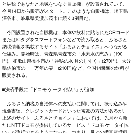
と納税であなたと地域をつなぐ自販機」が設置されていて、
今月14日から販売がスタート。このような自販機は、埼玉県
深谷市、岐阜県美濃加茂市に続く3例目だ。
今回設置された自販機は、本体や飲料に貼られたQRコード
またはICタグをスマートフォンなどで読み取ると、ふるさと
納税情報を掲載するサイト「ふるさとチョイス」へつながる
仕組み。開始時は、青森県青森市の「水素水の恵み」(190
円)、和歌山県橋本市の「神秘の水 月のしずく」(270円)、大分
県佐伯市の「一万年の雫」(210円)など、全国14種類の飲料が
販売される。
■決済手段に「ドコモ ケータイ払い」が追加
ふるさと納税の自治体への支払いに関しては、振り込みや
現金書留、クレジットカードといった複数の方法があるが、
上述のサイト「ふるさとチョイス」においては、先月から新
たにNTTドコモが提供しているサービス「ドコモ ケータイ払
い」が選択できるようになった。つまり、月々の携帯電話料