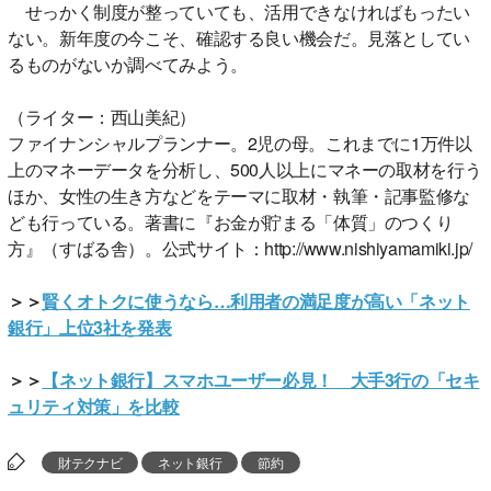
せっかく制度が整っていても、活用できなければもったい
ない。新年度の今こそ、確認する良い機会だ。見落としてい
るものがないか調べてみよう。
（ライター：西山美紀）
ファイナンシャルプランナー。2児の母。これまでに1万件以
上のマネーデータを分析し、500人以上にマネーの取材を行う
ほか、女性の生き方などをテーマに取材・執筆・記事監修な
ども行っている。著書に『お金が貯まる「体質」のつくり
方』（すばる舎）。公式サイト：http://www.nishiyamamiki.jp/
＞＞
賢くオトクに使うなら…利用者の満足度が高い「ネット
銀行」上位3社を発表
＞＞
【ネット銀行】スマホユーザー必見！ 大手3行の「セキ
ュリティ対策」を比較
財テクナビ
ネット銀行
節約