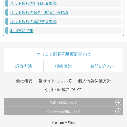
ネット銀行の仕組み豆知識
ネット銀行の預金（貯金）豆知識
ネット銀行の選び方豆知識
利用方法特集
オリコン顧客満足度調査とは
調査方法
掲載規約
お問い合わせ
会社概要
当サイトについて
個人情報保護方針
引用・転載について
引用・転載について
クッキーの使用について
当サイトで公開されている情報（文字、写真、イラスト、画像データ等）及びこれらの配
置・編集および構造などについての著作権は株式会社oricon MEに帰属しております。
このサイトでは Cookie を使用して、ユーザーに合わせたコンテンツや広告の表示、ソーシャ
© oricon ME inc.
これらの情報を権利者の許可なく無断転載・複製などの二次利用を行うことは固く禁じてお
ル メディア機能の提供、広告の表示回数やクリック数の測定を行っています。