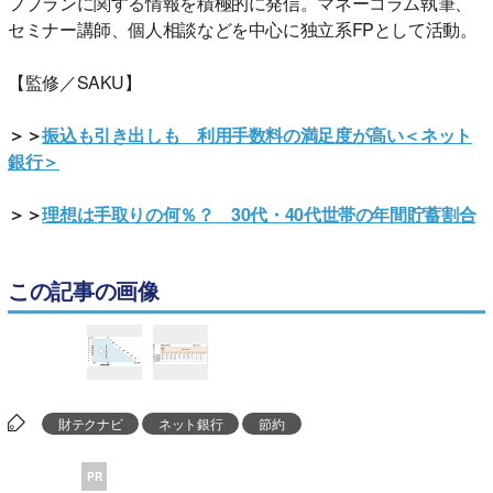
フプランに関する情報を積極的に発信。マネーコラム執筆、
セミナー講師、個人相談などを中心に独立系FPとして活動。
【監修／SAKU】
＞＞
振込も引き出しも 利用手数料の満足度が高い＜ネット
銀行＞
＞＞
理想は手取りの何％？ 30代・40代世帯の年間貯蓄割合
この記事の画像
財テクナビ
ネット銀行
節約
PR