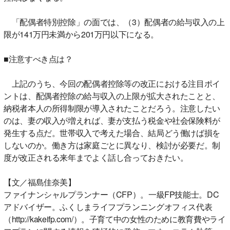
「配偶者特別控除」の面では、（3）配偶者の給与収入の上
限が141万円未満から201万円以下になる。
■注意すべき点は？
上記のうち、今回の配偶者控除等の改正における注目ポイ
ントは、配偶者控除の給与収入の上限が拡大されたことと、
納税者本人の所得制限が導入されたことだろう。注意したい
のは、妻の収入が増えれば、妻が支払う税金や社会保険料が
発生する点だ。世帯収入で考えた場合、結局どう働けば損を
しないのか。働き方は家庭ごとに異なり、検討が必要だ。制
度が改正される来年までよく話し合っておきたい。
【文／福島佳奈美】
ファイナンシャルプランナー（CFP）。一級FP技能士。DC
アドバイザー。ふくしまライフプランニングオフィス代表
（http://kakeifp.com/）。子育て中の女性のために教育費やライ