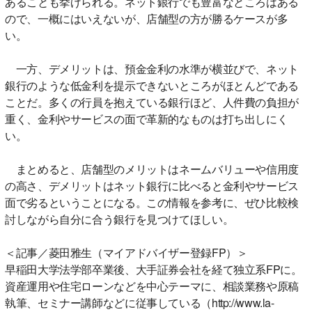
あることも挙げられる。ネット銀行でも豊富なところはある
ので、一概にはいえないが、店舗型の方が勝るケースが多
い。
一方、デメリットは、預金金利の水準が横並びで、ネット
銀行のような低金利を提示できないところがほとんどである
ことだ。多くの行員を抱えている銀行ほど、人件費の負担が
重く、金利やサービスの面で革新的なものは打ち出しにく
い。
まとめると、店舗型のメリットはネームバリューや信用度
の高さ、デメリットはネット銀行に比べると金利やサービス
面で劣るということになる。この情報を参考に、ぜひ比較検
討しながら自分に合う銀行を見つけてほしい。
＜記事／菱田雅生（マイアドバイザー登録FP）＞
早稲田大学法学部卒業後、大手証券会社を経て独立系FPに。
資産運用や住宅ローンなどを中心テーマに、相談業務や原稿
執筆、セミナー講師などに従事している（http://www.la-