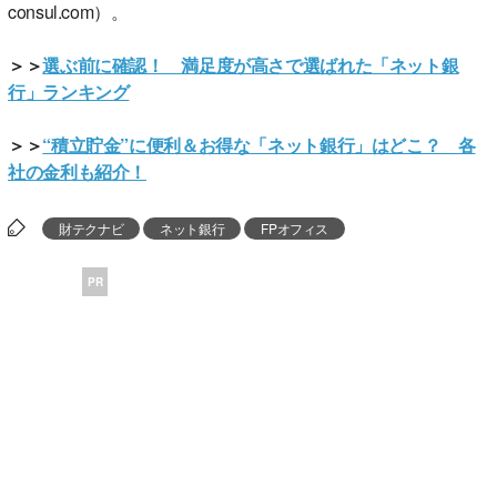
consul.com）。
＞＞
選ぶ前に確認！ 満足度が高さで選ばれた「ネット銀
行」ランキング
＞＞
“積立貯金”に便利＆お得な「ネット銀行」はどこ？ 各
社の金利も紹介！
財テクナビ
ネット銀行
FPオフィス
PR