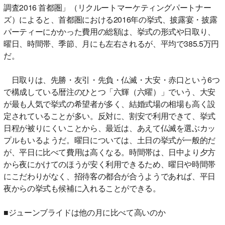
調査2016 首都圏」（リクルートマーケティングパートナー
ズ）によると、首都圏における2016年の挙式、披露宴・披露
パーティーにかかった費用の総額は、挙式の形式や日取り、
曜日、時間帯、季節、月にも左右されるが、平均で385.5万円
だ。
日取りは、先勝・友引・先負・仏滅・大安・赤口という6つ
で構成している暦注のひとつ「六輝（六曜）」でいう、大安
が最も人気で挙式の希望者が多く、結婚式場の相場も高く設
定されていることが多い。反対に、割安で利用できて、挙式
日程が被りにくいことから、最近は、あえて仏滅を選ぶカッ
プルもいるようだ。曜日については、土日の挙式が一般的だ
が、平日に比べて費用は高くなる。時間帯は、日中より夕方
から夜にかけてのほうが安く利用できるため、曜日や時間帯
にこだわりがなく、招待客の都合が合うようであれば、平日
夜からの挙式も候補に入れることができる。
■ジューンブライドは他の月に比べて高いのか