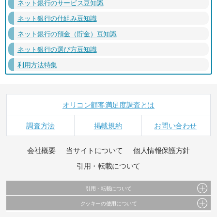
ネット銀行のサービス豆知識
ネット銀行の仕組み豆知識
ネット銀行の預金（貯金）豆知識
ネット銀行の選び方豆知識
利用方法特集
オリコン顧客満足度調査とは
調査方法
掲載規約
お問い合わせ
会社概要
当サイトについて
個人情報保護方針
引用・転載について
引用・転載について
クッキーの使用について
当サイトで公開されている情報（文字、写真、イラスト、画像データ等）及びこれらの配
置・編集および構造などについての著作権は株式会社oricon MEに帰属しております。