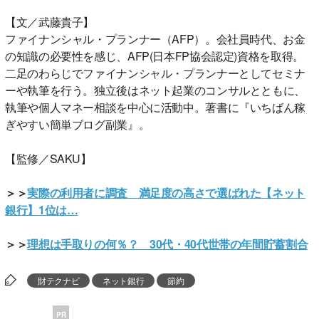
【文／武藤貴子】
ファイナンシャル・プランナー（AFP）。会社員時代、お金
の知識の必要性を感じ、AFP(日本FP協会認定)資格を取得。
二足のわらじでファイナンシャル・プランナーとしてセミナ
ーや執筆を行う。独立後はネット起業のコンサルとともに、
執筆や個人マネー相談を中心に活動中。著書に『いちばん稼
ぎやすい簡単ブログ副業』。
【監修／SAKU】
＞＞
実際の利用者に調査 満足度の高さで選ばれた【ネット
銀行】1位は…
＞＞
理想は手取りの何％？ 30代・40代世帯の年間貯蓄割合
財テクナビ
ネット銀行
節約
PR