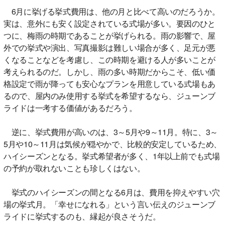
6月に挙げる挙式費用は、他の月と比べて高いのだろうか。
実は、意外にも安く設定されている式場が多い。要因のひと
つに、梅雨の時期であることが挙げられる。雨の影響で、屋
外での挙式や演出、写真撮影は難しい場合が多く、足元が悪
くなることなどを考慮し、この時期を避ける人が多いことが
考えられるのだ。しかし、雨の多い時期だからこそ、低い価
格設定で雨が降っても安心なプランを用意している式場もあ
るので、屋内のみ使用する挙式を希望するなら、ジューンブ
ライドは一考する価値があるだろう。
逆に、挙式費用が高いのは、3～5月や9～11月。特に、3～
5月や10～11月は気候が穏やかで、比較的安定しているため、
ハイシーズンとなる。挙式希望者が多く、1年以上前でも式場
の予約が取れないことも珍しくはない。
挙式のハイシーズンの間となる6月は、費用を抑えやすい穴
場の挙式月。「幸せになれる」という言い伝えのジューンブ
ライドに挙式するのも、縁起が良さそうだ。