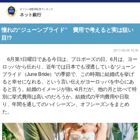
オリコン顧客満足度ランキング
ネット銀行
憧れの“ジューンブライド” 費用で考えると実は狙い
目!?
2017-06-04 10:50
6月第1日曜日である今日は、プロポーズの日。6月は、ヨー
ロッパから伝わり、近年では日本でも浸透している“ジューン
ブライド（June Bride）”の季節で、この時期に結婚式を挙げ
ると幸せになれる、という言い伝えがヨーロッパを中心にあ
ると言う。結婚のイメージが強い6月だが、他の月と比べて特
別に挙式費用は高いのだろうか。結婚式の平均費用や日取
り、年間を通してのハイシーズン、オフシーズンをまとめ
た。