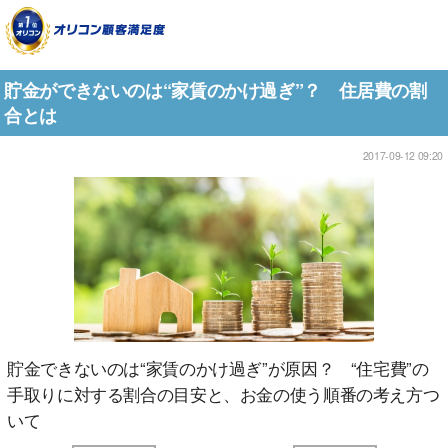
貯金ができないのは“家賃のかけ過ぎ”？ 住居費の割
合とは
2017-09-12 09:20
貯金できないのは“家賃のかけ過ぎ”が原因？ “住宅費”の
手取りに対する割合の目安と、お金の使う順番の考え方つ
いて