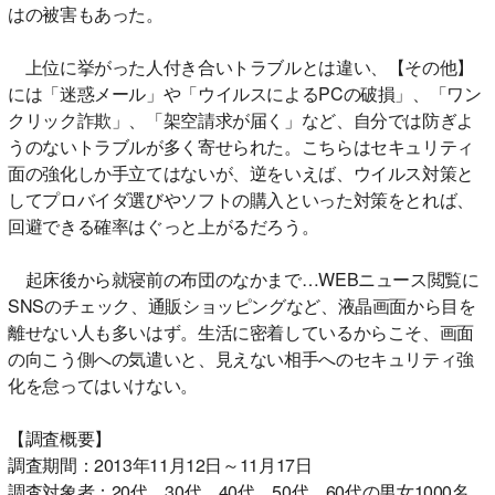
はの被害もあった。
上位に挙がった人付き合いトラブルとは違い、【その他】
には「迷惑メール」や「ウイルスによるPCの破損」、「ワン
クリック詐欺」、「架空請求が届く」など、自分では防ぎよ
うのないトラブルが多く寄せられた。こちらはセキュリティ
面の強化しか手立てはないが、逆をいえば、ウイルス対策と
してプロバイダ選びやソフトの購入といった対策をとれば、
回避できる確率はぐっと上がるだろう。
起床後から就寝前の布団のなかまで…WEBニュース閲覧に
SNSのチェック、通販ショッピングなど、液晶画面から目を
離せない人も多いはず。生活に密着しているからこそ、画面
の向こう側への気遣いと、見えない相手へのセキュリティ強
化を怠ってはいけない。
【調査概要】
調査期間：2013年11月12日～11月17日
調査対象者：20代、30代、40代、50代、60代の男女1000名