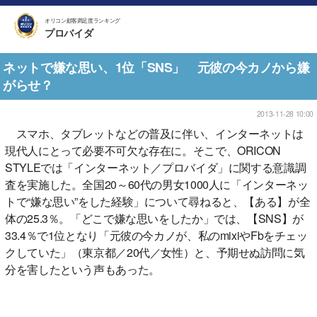
オリコン顧客満足度ランキング
プロバイダ
ネットで嫌な思い、1位「SNS」 元彼の今カノから嫌
がらせ？
2013-11-28 10:00
スマホ、タブレットなどの普及に伴い、インターネットは
現代人にとって必要不可欠な存在に。そこで、ORICON
STYLEでは「インターネット／プロバイダ」に関する意識調
査を実施した。全国20～60代の男女1000人に「インターネッ
トで“嫌な思い”をした経験」について尋ねると、【ある】が全
体の25.3％。「どこで嫌な思いをしたか」では、【SNS】が
33.4％で1位となり「元彼の今カノが、私のmixiやFbをチェッ
クしていた」（東京都／20代／女性）と、予期せぬ訪問に気
分を害したという声もあった。