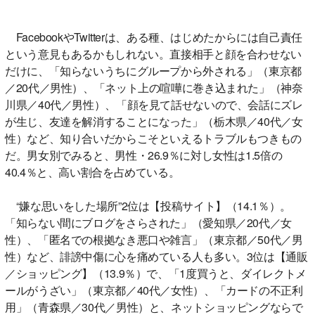
FacebookやTwitterは、ある種、はじめたからには自己責任
という意見もあるかもしれない。直接相手と顔を合わせない
だけに、「知らないうちにグループから外される」（東京都
／20代／男性）、「ネット上の喧嘩に巻き込まれた」（神奈
川県／40代／男性）、「顔を見て話せないので、会話にズレ
が生じ、友達を解消することになった」（栃木県／40代／女
性）など、知り合いだからこそといえるトラブルもつきもの
だ。男女別でみると、男性・26.9％に対し女性は1.5倍の
40.4％と、高い割合を占めている。
“嫌な思いをした場所”2位は【投稿サイト】（14.1％）。
「知らない間にブログをさらされた」（愛知県／20代／女
性）、「匿名での根拠なき悪口や雑言」（東京都／50代／男
性）など、誹謗中傷に心を痛めている人も多い。3位は【通販
／ショッピング】（13.9％）で、「1度買うと、ダイレクトメ
ールがうざい」（東京都／40代／女性）、「カードの不正利
用」（青森県／30代／男性）と、ネットショッピングならで