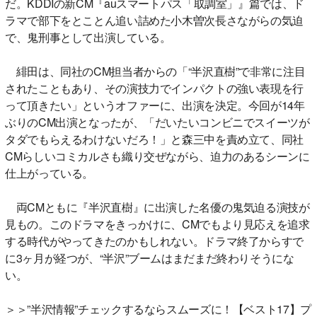
だ。KDDIの新CM『auスマートパス「取調室」』篇では、ド
ラマで部下をとことん追い詰めた小木曽次長さながらの気迫
で、鬼刑事として出演している。
緋田は、同社のCM担当者からの「“半沢直樹”で非常に注目
されたこともあり、その演技力でインパクトの強い表現を行
って頂きたい」というオファーに、出演を決定。今回が14年
ぶりのCM出演となったが、「だいたいコンビニでスイーツが
タダでもらえるわけないだろ！」と森三中を責め立て、同社
CMらしいコミカルさも織り交ぜながら、迫力のあるシーンに
仕上がっている。
両CMともに『半沢直樹』に出演した名優の鬼気迫る演技が
見もの。このドラマをきっかけに、CMでもより見応えを追求
する時代がやってきたのかもしれない。ドラマ終了からすで
に3ヶ月が経つが、“半沢”ブームはまだまだ終わりそうにな
い。
＞＞”半沢情報”チェックするならスムーズに！【ベスト17】プ