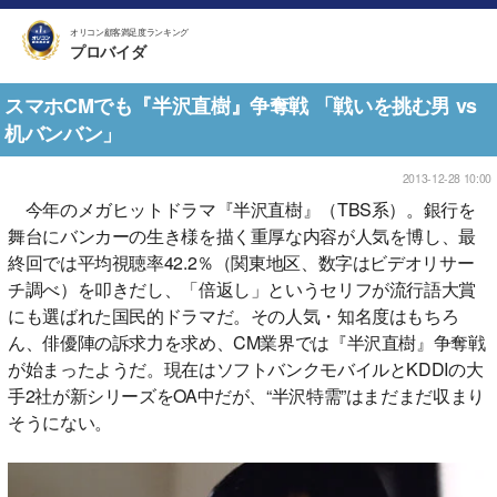
オリコン顧客満足度ランキング
プロバイダ
スマホCMでも『半沢直樹』争奪戦 「戦いを挑む男 vs
机バンバン」
2013-12-28 10:00
今年のメガヒットドラマ『半沢直樹』（TBS系）。銀行を
舞台にバンカーの生き様を描く重厚な内容が人気を博し、最
終回では平均視聴率42.2％（関東地区、数字はビデオリサー
チ調べ）を叩きだし、「倍返し」というセリフが流行語大賞
にも選ばれた国民的ドラマだ。その人気・知名度はもちろ
ん、俳優陣の訴求力を求め、CM業界では『半沢直樹』争奪戦
が始まったようだ。現在はソフトバンクモバイルとKDDIの大
手2社が新シリーズをOA中だが、“半沢特需”はまだまだ収まり
そうにない。