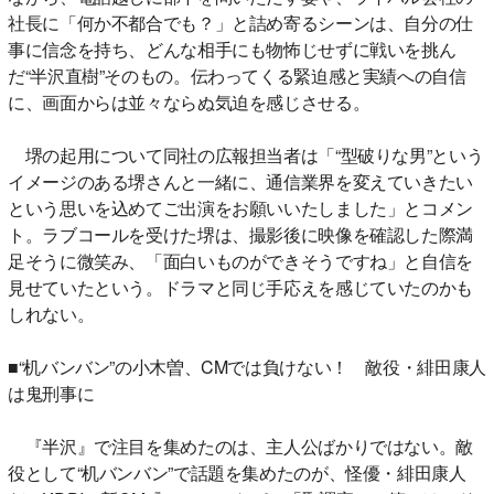
社長に「何か不都合でも？」と詰め寄るシーンは、自分の仕
事に信念を持ち、どんな相手にも物怖じせずに戦いを挑ん
だ“半沢直樹”そのもの。伝わってくる緊迫感と実績への自信
に、画面からは並々ならぬ気迫を感じさせる。
堺の起用について同社の広報担当者は「“型破りな男”という
イメージのある堺さんと一緒に、通信業界を変えていきたい
という思いを込めてご出演をお願いいたしました」とコメン
ト。ラブコールを受けた堺は、撮影後に映像を確認した際満
足そうに微笑み、「面白いものができそうですね」と自信を
見せていたという。ドラマと同じ手応えを感じていたのかも
しれない。
■“机バンバン”の小木曽、CMでは負けない！ 敵役・緋田康人
は鬼刑事に
『半沢』で注目を集めたのは、主人公ばかりではない。敵
役として“机バンバン”で話題を集めたのが、怪優・緋田康人