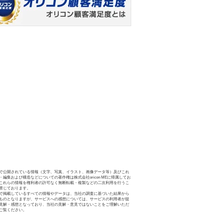
で公開されている情報（文字、写真、イラスト、画像データ等）及びこれ
・編集および構造などについての著作権は株式会社oricon MEに帰属してお
これらの情報を権利者の許可なく無断転載・複製などの二次利用を行うこ
禁じております。
で掲載しているすべての情報やデータは、当社の調査に基づいた結果から
ものとなりますが、サービスへの感想については、サービスの利用者が提
見解・感想となっており、当社の見解・意見ではないことをご理解いただ
ご覧ください。