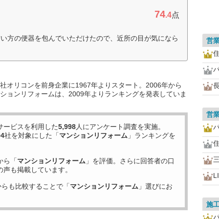
74
.4
点
古い方の便器を包んでいただけたので、近所の目が気になら
営
オリコンを前身企業に1967年よりスタート。2006年から
ションリフォームは、2009年よりランキングを発表していま
営
サービスを利用した
5,998
人にアンケート調査を実施。
94
社を対象にした「
マンションリフォーム
」ランキングを
から「
マンションリフォーム
」を評価。さらに回答者の口
の声も掲載しています。
L
からも比較することで「
マンションリフォーム
」選びにお
施