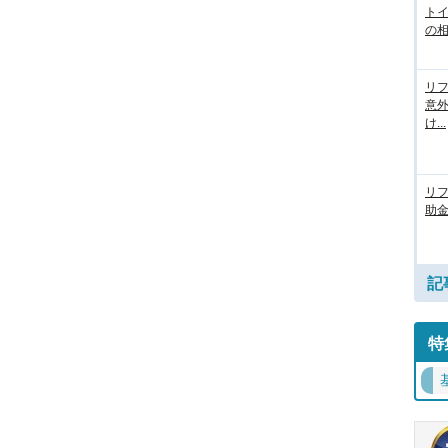
ト
の相
リフ
意
け...
リ
助
記
特