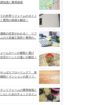
基礎知識と費用相場
建ての外壁リフォームのタイミ
グと費用の相場を解説！
正価格の目安がわかる！ リフ
ムの人気施工箇所と費用の...
フォームローンの種類と選び
、住宅ローンとの違いを解説！
はやっぱりフローリング？ 床
種類とマンションの床リフ...
ッチンリフォームの費用相場と
悔しないためのチェックポイン