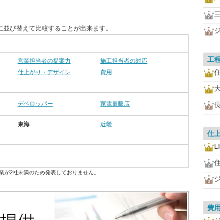
に並び替えて比較することが出来ます。
工
営業担当者の提案力
施工担当者の対応
仕上がり・デザイン
費用
デベロッパー
家電量販店
東海
近畿
仕
L
業が2社未満のため発表しておりません。
費