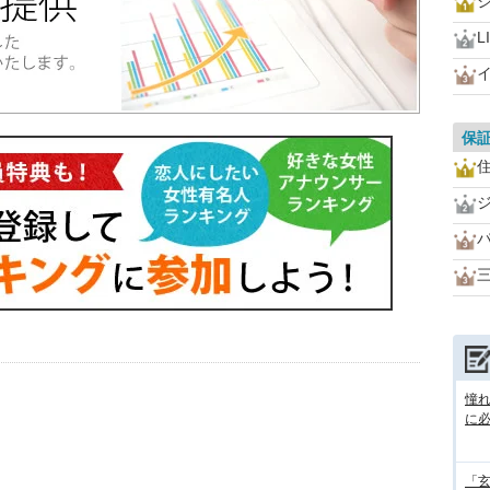
L
保
憧
に
「