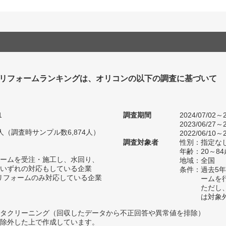
リフォームランキングは、オリコンの以下の調査に基づいて
1
調査期間
2024/07/02～2
2023/06/27～2
98人（調査時サンプル数6,874人）
2022/06/10～2
調査対象者
性別：指定な
年齢：20～84
ームを受注・施工し、水回り、
地域：全国
いずれの対応もしている企業
条件：過去5
リフォームのみ対応している企業
ームを
ただし
は対象
タクリーニング（回収したデータから不正回答や異常値を排除）
除外した上で作成しています。