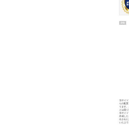
PR
当サイト
らの配置
ります。
とは固く
当サイト
作成した
出された
いた上で