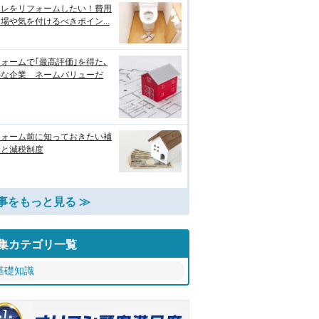
イレをリフォームしたい！費用
場や気を付けるべきポイン...
ォームで｢最高評価｣を得た､
外な企業 ネームバリューだ
フォーム前に知っておきたい補
金と減税制度
事をもっと見る ≫
集カテゴリ一覧
基礎知識