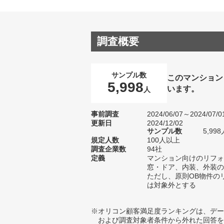
調査概要
サンプル数
このマンション
5,998
います。
人
事前調査
2024/06/07～2024/07/0
更新日
2024/12/02
サンプル数
5,9
規定人数
100人以上
調査企業数
94社
定義
マンション向けのリフォ
窓・ドア、内装、外装の
ただし、原則OB物件の
は対象外とする
※オリコン顧客満足度ランキングは、デー
および調査対象者条件から外れた回答を