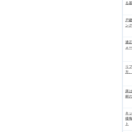
る
戸
ン
適
ォー
リ
方
床
材の
キ
後
ト