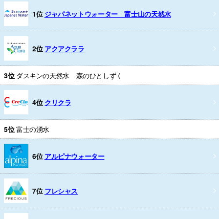
1位
ジャパネットウォーター 富士山の天然水
2位
アクアクララ
3位
ダスキンの天然水 森のひとしずく
4位
クリクラ
5位
富士の湧水
6位
アルピナウォーター
7位
フレシャス