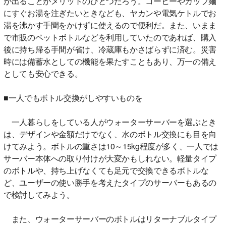
が出ることがメリットのひとつだろう。コーヒーやカップ麺
にすぐお湯を注ぎたいときなども、ヤカンや電気ケトルでお
湯を沸かす手間をかけずに使えるので便利だ。また、いまま
で市販のペットボトルなどを利用していたのであれば、購入
後に持ち帰る手間が省け、冷蔵庫もかさばらずに済む。災害
時には備蓄水としての機能を果たすこともあり、万一の備え
としても安心できる。
■一人でもボトル交換がしやすいものを
一人暮らしをしている人がウォーターサーバーを選ぶとき
は、デザインや金額だけでなく、水のボトル交換にも目を向
けてみよう。ボトルの重さは10～15kg程度が多く、一人では
サーバー本体への取り付けが大変かもしれない。軽量タイプ
のボトルや、持ち上げなくても足元で交換できるボトルな
ど、ユーザーの使い勝手を考えたタイプのサーバーもあるの
で検討してみよう。
また、ウォーターサーバーのボトルはリターナブルタイプ