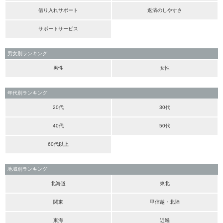
借り入れサポート
返済のしやすさ
サポートサービス
男女別ランキング
男性
女性
年代別ランキング
20代
30代
40代
50代
60代以上
地域別ランキング
北海道
東北
関東
甲信越・北陸
東海
近畿