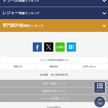
トラベル
関連ランキング
レジャー
関連ランキング
専門家評価
関連ランキング
オリコン顧客満足度調査とは
調査方法
掲載規約
お問い合わせ
会社概要
個人情報保護方針
引用・転載について
もくじ
利用者の声について
当サイトで公開されている情報（文字、写真、イラスト、画像データ等）及びこれらの配置・
編集および構造などについての著作権は株式会社oricon MEに帰属しております。
クッキーの使用について
当サイトに掲載している内容はすべてサービスの利用者が提出された見解・感想です。
これらの情報を権利者の許可なく無断転載・複製などの二次利用を行うことは固く禁じており
Top
弊社が内容について正確性を含め一切保証するものではありません。
ます。
このサイトでは Cookie を使用して、ユーザーに合わせたコンテンツや広告の表示、ソーシャル
© oricon ME inc.
弊社の見解・ 意見ではないことをご理解いただいた上でご覧ください。