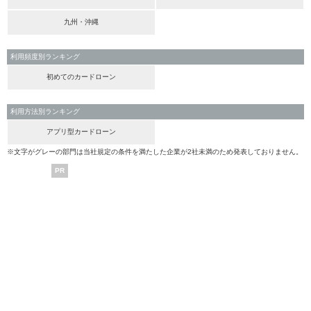
九州・沖縄
利用頻度別ランキング
初めてのカードローン
利用方法別ランキング
アプリ型カードローン
※文字がグレーの部門は当社規定の条件を満たした企業が2社未満のため発表しておりません。
PR