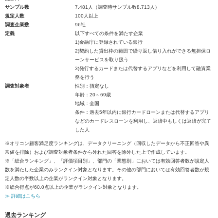
サンプル数
7,481人（調査時サンプル数8,713人）
規定人数
100人以上
調査企業数
96社
定義
以下すべての条件を満たす企業
1)金融庁に登録されている銀行
2)契約した貸出枠の範囲で繰り返し借り入れができる無担保ロ
ーンサービスを取り扱う
3)発行するカードまたは代替するアプリなどを利用して融資業
務を行う
調査対象者
性別：指定なし
年齢：20～69歳
地域：全国
条件：過去5年以内に銀行カードローンまたは代替するアプリ
などのカードレスローンを利用し、返済中もしくは返済が完了
した人
※オリコン顧客満足度ランキングは、データクリーニング（回収したデータから不正回答や異
常値を排除）および調査対象者条件から外れた回答を除外した上で作成しています。
※「総合ランキング」、「評価項目別」、部門の「業態別」においては有効回答者数が規定人
数を満たした企業のみランクイン対象となります。その他の部門においては有効回答者数が規
定人数の半数以上の企業がランクイン対象となります。
※総合得点が60.0点以上の企業がランクイン対象となります。
≫ 詳細はこちら
過去ランキング