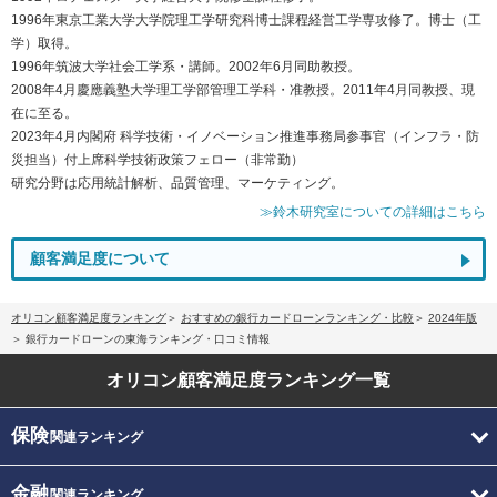
1996年東京工業大学大学院理工学研究科博士課程経営工学専攻修了。博士（工
学）取得。
1996年筑波大学社会工学系・講師。2002年6月同助教授。
2008年4月慶應義塾大学理工学部管理工学科・准教授。2011年4月同教授、現
在に至る。
2023年4月内閣府 科学技術・イノベーション推進事務局参事官（インフラ・防
災担当）付上席科学技術政策フェロー（非常勤）
研究分野は応用統計解析、品質管理、マーケティング。
≫鈴木研究室についての詳細はこちら
顧客満足度について
オリコン顧客満足度ランキング
おすすめの銀行カードローンランキング・比較
2024年版
銀行カードローンの東海ランキング・口コミ情報
オリコン顧客満足度
ランキング一覧
保険
関連ランキング
金融
関連ランキング