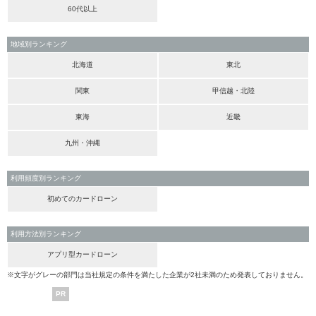
60代以上
地域別ランキング
北海道
東北
関東
甲信越・北陸
東海
近畿
九州・沖縄
利用頻度別ランキング
初めてのカードローン
利用方法別ランキング
アプリ型カードローン
※文字がグレーの部門は当社規定の条件を満たした企業が2社未満のため発表しておりません。
PR