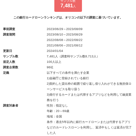
サンプル数
7,481
人
この銀行カードローンランキングは、オリコンの以下の調査に基づいています。
事前調査
2023/06/29～2023/08/09
調査期間
2023/08/10～2023/08/29
2022/08/08～2022/08/22
2021/08/06～2021/08/12
更新日
2024/01/04
サンプル数
7,481人（調査時サンプル数8,713人）
規定人数
100人以上
調査企業数
96社
定義
以下すべての条件を満たす企業
1)金融庁に登録されている銀行
2)契約した貸出枠の範囲で繰り返し借り入れができる無担保ロ
ーンサービスを取り扱う
3)発行するカードまたは代替するアプリなどを利用して融資業
務を行う
調査対象者
性別：指定なし
年齢：20～69歳
地域：全国
条件：過去5年以内に銀行カードローンまたは代替するアプリ
などのカードレスローンを利用し、返済中もしくは返済が完了
した人