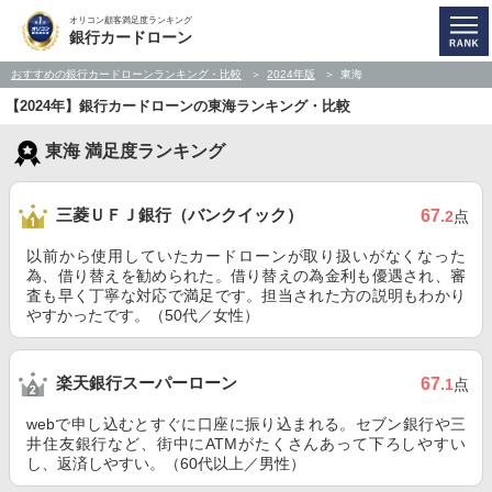
オリコン顧客満足度ランキング
銀行カードローン
おすすめの銀行カードローンランキング・比較
2024年版
東海
【2024年】銀行カードローンの東海ランキング・比較
東海 満足度ランキング
三菱ＵＦＪ銀行（バンクイック）
67
.2
点
以前から使用していたカードローンが取り扱いがなくなった
為、借り替えを勧められた。借り替えの為金利も優遇され、審
査も早く丁寧な対応で満足です。担当された方の説明もわかり
やすかったです。（50代／女性）
楽天銀行スーパーローン
67
.1
点
webで申し込むとすぐに口座に振り込まれる。セブン銀行や三
井住友銀行など、街中にATMがたくさんあって下ろしやすい
し、返済しやすい。（60代以上／男性）