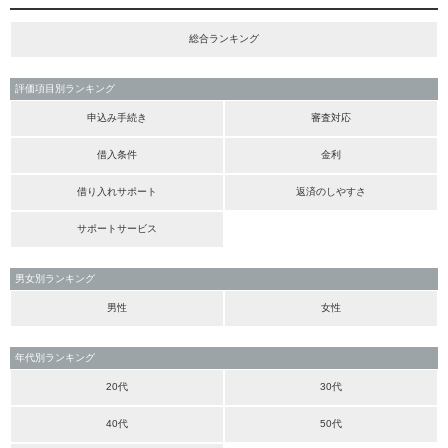
総合ランキング
評価項目別ランキング
申込み手続き
審査対応
借入条件
金利
借り入れサポート
返済のしやすさ
サポートサービス
男女別ランキング
男性
女性
年代別ランキング
20代
30代
40代
50代