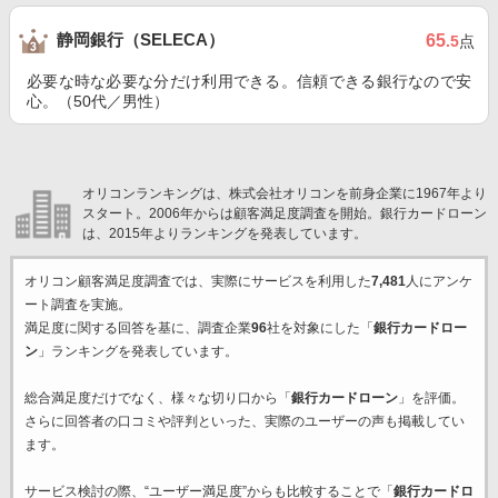
静岡銀行（SELECA）
65
.5
点
必要な時な必要な分だけ利用できる。信頼できる銀行なので安
心。（50代／男性）
オリコンランキングは、株式会社オリコンを前身企業に1967年より
スタート。2006年からは顧客満足度調査を開始。銀行カードローン
は、2015年よりランキングを発表しています。
オリコン顧客満足度調査では、実際にサービスを利用した
7,481
人にアンケ
ート調査を実施。
満足度に関する回答を基に、調査企業
96
社を対象にした「
銀行カードロー
ン
」ランキングを発表しています。
総合満足度だけでなく、様々な切り口から「
銀行カードローン
」を評価。
さらに回答者の口コミや評判といった、実際のユーザーの声も掲載してい
ます。
サービス検討の際、“ユーザー満足度”からも比較することで「
銀行カードロ