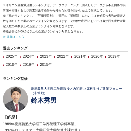
※オリコン顧客満足度ランキングは、データクリーニング（回収したデータから不正回答や異
常値を排除）および調査対象者条件から外れた回答を除外した上で作成しています。
※「総合ランキング」、「評価項目別」、部門の「業態別」においては有効回答者数が規定人
数を満たした企業のみランクイン対象となります。その他の部門においては有効回答者数が規
定人数の半数以上の企業がランクイン対象となります。
※総合得点が60.0点以上の企業がランクイン対象となります。
≫ 詳細はこちら
過去ランキング
2025年
2024年
2023年
2022年
2021年
2020年
2019年
2018年
2016年
2015年
ランキング監修
慶應義塾大学理工学部教授／内閣府 上席科学技術政策フェロー
（非常勤）
鈴木秀男
【経歴】
1989年慶應義塾大学理工学部管理工学科卒業。
1992年ロチェスター大学経営大学院修士課程修了。