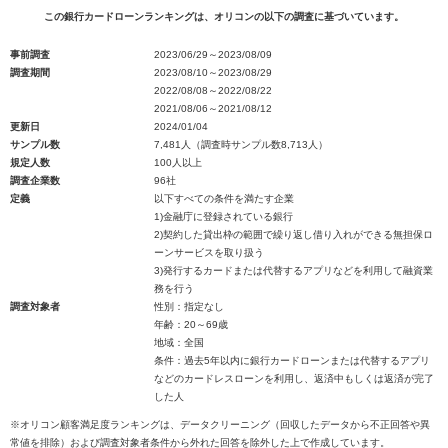
この銀行カードローンランキングは、オリコンの以下の調査に基づいています。
事前調査
2023/06/29～2023/08/09
調査期間
2023/08/10～2023/08/29
2022/08/08～2022/08/22
2021/08/06～2021/08/12
更新日
2024/01/04
サンプル数
7,481人（調査時サンプル数8,713人）
規定人数
100人以上
調査企業数
96社
定義
以下すべての条件を満たす企業
1)金融庁に登録されている銀行
2)契約した貸出枠の範囲で繰り返し借り入れができる無担保ロ
ーンサービスを取り扱う
3)発行するカードまたは代替するアプリなどを利用して融資業
務を行う
調査対象者
性別：指定なし
年齢：20～69歳
地域：全国
条件：過去5年以内に銀行カードローンまたは代替するアプリ
などのカードレスローンを利用し、返済中もしくは返済が完了
した人
※オリコン顧客満足度ランキングは、データクリーニング（回収したデータから不正回答や異
常値を排除）および調査対象者条件から外れた回答を除外した上で作成しています。