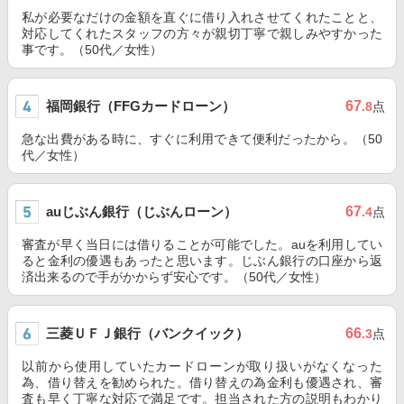
私が必要なだけの金額を直ぐに借り入れさせてくれたことと、
対応してくれたスタッフの方々が親切丁寧で親しみやすかった
事です。（50代／女性）
福岡銀行（FFGカードローン）
67
.8
点
急な出費がある時に、すぐに利用できて便利だったから。（50
代／女性）
auじぶん銀行（じぶんローン）
67
.4
点
審査が早く当日には借りることが可能でした。auを利用してい
ると金利の優遇もあったと思います。じぶん銀行の口座から返
済出来るので手がかからず安心です。（50代／女性）
三菱ＵＦＪ銀行（バンクイック）
66
.3
点
以前から使用していたカードローンが取り扱いがなくなった
為、借り替えを勧められた。借り替えの為金利も優遇され、審
査も早く丁寧な対応で満足です。担当された方の説明もわかり