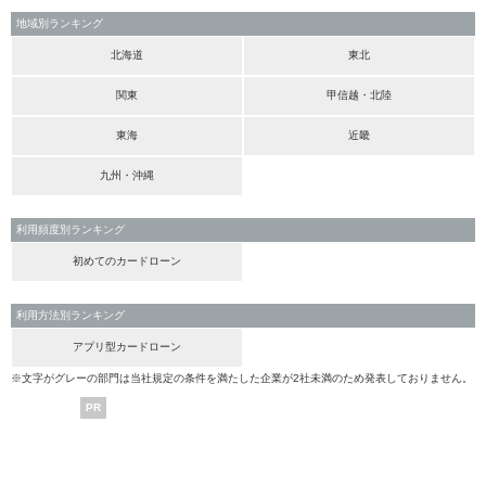
地域別ランキング
北海道
東北
関東
甲信越・北陸
東海
近畿
九州・沖縄
利用頻度別ランキング
初めてのカードローン
利用方法別ランキング
アプリ型カードローン
※文字がグレーの部門は当社規定の条件を満たした企業が2社未満のため発表しておりません。
PR