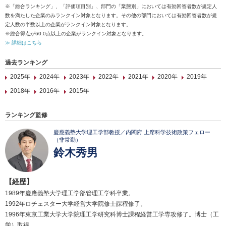
※「総合ランキング」、「評価項目別」、部門の「業態別」においては有効回答者数が規定人
数を満たした企業のみランクイン対象となります。その他の部門においては有効回答者数が規
定人数の半数以上の企業がランクイン対象となります。
※総合得点が60.0点以上の企業がランクイン対象となります。
≫ 詳細はこちら
過去ランキング
2025年
2024年
2023年
2022年
2021年
2020年
2019年
2018年
2016年
2015年
ランキング監修
慶應義塾大学理工学部教授／内閣府 上席科学技術政策フェロー
（非常勤）
鈴木秀男
【経歴】
1989年慶應義塾大学理工学部管理工学科卒業。
1992年ロチェスター大学経営大学院修士課程修了。
1996年東京工業大学大学院理工学研究科博士課程経営工学専攻修了。博士（工
学）取得。