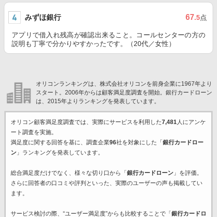
みずほ銀行
67
.5
点
アプリで借入れ残高が確認出来ること。コールセンターの方の
説明も丁寧で分かりやすかったです。（20代／女性）
オリコンランキングは、株式会社オリコンを前身企業に1967年より
スタート。2006年からは顧客満足度調査を開始。銀行カードローン
は、2015年よりランキングを発表しています。
オリコン顧客満足度調査では、実際にサービスを利用した
7,481
人にアンケ
ート調査を実施。
満足度に関する回答を基に、調査企業
96
社を対象にした「
銀行カードロー
ン
」ランキングを発表しています。
総合満足度だけでなく、様々な切り口から「
銀行カードローン
」を評価。
さらに回答者の口コミや評判といった、実際のユーザーの声も掲載してい
ます。
サービス検討の際、“ユーザー満足度”からも比較することで「
銀行カードロ