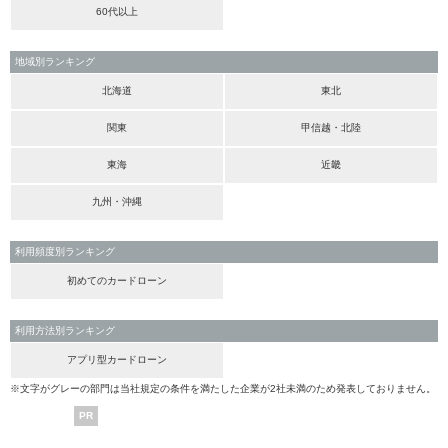
60代以上
地域別ランキング
北海道
東北
関東
甲信越・北陸
東海
近畿
九州・沖縄
利用頻度別ランキング
初めてのカードローン
利用方法別ランキング
アプリ型カードローン
※文字がグレーの部門は当社規定の条件を満たした企業が2社未満のため発表しておりません。
PR