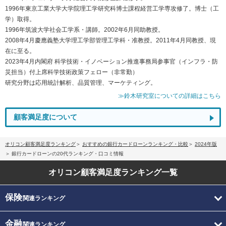
1996年東京工業大学大学院理工学研究科博士課程経営工学専攻修了。博士（工
学）取得。
1996年筑波大学社会工学系・講師。2002年6月同助教授。
2008年4月慶應義塾大学理工学部管理工学科・准教授。2011年4月同教授、現
在に至る。
2023年4月内閣府 科学技術・イノベーション推進事務局参事官（インフラ・防
災担当）付上席科学技術政策フェロー（非常勤）
研究分野は応用統計解析、品質管理、マーケティング。
≫鈴木研究室についての詳細はこちら
顧客満足度について
オリコン顧客満足度ランキング
おすすめの銀行カードローンランキング・比較
2024年版
銀行カードローンの20代ランキング・口コミ情報
オリコン顧客満足度
ランキング一覧
保険
関連ランキング
金融
関連ランキング