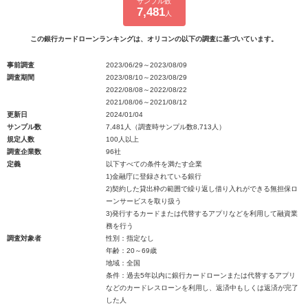
サンプル数
7,481
人
この銀行カードローンランキングは、オリコンの以下の調査に基づいています。
事前調査
2023/06/29～2023/08/09
調査期間
2023/08/10～2023/08/29
2022/08/08～2022/08/22
2021/08/06～2021/08/12
更新日
2024/01/04
サンプル数
7,481人（調査時サンプル数8,713人）
規定人数
100人以上
調査企業数
96社
定義
以下すべての条件を満たす企業
1)金融庁に登録されている銀行
2)契約した貸出枠の範囲で繰り返し借り入れができる無担保ロ
ーンサービスを取り扱う
3)発行するカードまたは代替するアプリなどを利用して融資業
務を行う
調査対象者
性別：指定なし
年齢：20～69歳
地域：全国
条件：過去5年以内に銀行カードローンまたは代替するアプリ
などのカードレスローンを利用し、返済中もしくは返済が完了
した人