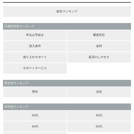
総合ランキング
評価項目別ランキング
申込み手続き
審査対応
借入条件
金利
借り入れサポート
返済のしやすさ
サポートサービス
男女別ランキング
男性
女性
年代別ランキング
20代
30代
40代
50代