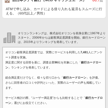
66
.7
点
ATMで申し込み、カードによる借り入れも返済もスムーズに行
える。（60代以上／男性）
オリコンランキングは、株式会社オリコンを前身企業に1967年より
スタート。2006年からは顧客満足度調査を開始。銀行カードローン
は、2015年よりランキングを発表しています。
オリコン顧客満足度調査では、実際にサービスを利用した
7,481
人にアンケ
ート調査を実施。
満足度に関する回答を基に、調査企業
96
社を対象にした「
銀行カードロー
ン
」ランキングを発表しています。
総合満足度だけでなく、様々な切り口から「
銀行カードローン
」を評価。
さらに回答者の口コミや評判といった、実際のユーザーの声も掲載してい
ます。
サービス検討の際、“ユーザー満足度”からも比較することで「
銀行カードロ
ーン
」選びにお役立てください。