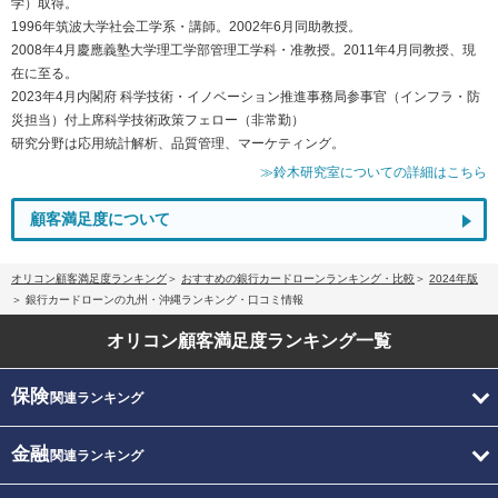
学）取得。
1996年筑波大学社会工学系・講師。2002年6月同助教授。
2008年4月慶應義塾大学理工学部管理工学科・准教授。2011年4月同教授、現
在に至る。
2023年4月内閣府 科学技術・イノベーション推進事務局参事官（インフラ・防
災担当）付上席科学技術政策フェロー（非常勤）
研究分野は応用統計解析、品質管理、マーケティング。
≫鈴木研究室についての詳細はこちら
顧客満足度について
オリコン顧客満足度ランキング
おすすめの銀行カードローンランキング・比較
2024年版
銀行カードローンの九州・沖縄ランキング・口コミ情報
オリコン顧客満足度
ランキング一覧
保険
関連ランキング
金融
関連ランキング