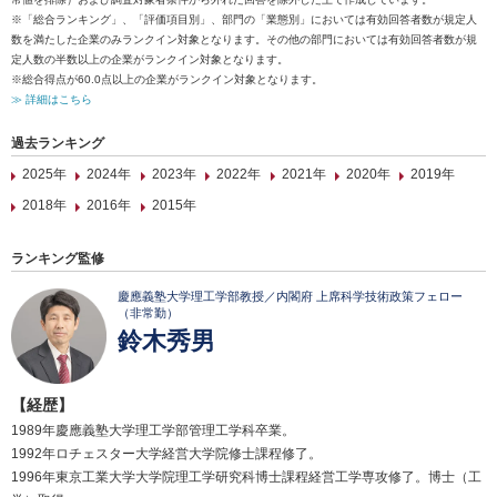
※「総合ランキング」、「評価項目別」、部門の「業態別」においては有効回答者数が規定人
数を満たした企業のみランクイン対象となります。その他の部門においては有効回答者数が規
定人数の半数以上の企業がランクイン対象となります。
※総合得点が60.0点以上の企業がランクイン対象となります。
≫ 詳細はこちら
過去ランキング
2025年
2024年
2023年
2022年
2021年
2020年
2019年
2018年
2016年
2015年
ランキング監修
慶應義塾大学理工学部教授／内閣府 上席科学技術政策フェロー
（非常勤）
鈴木秀男
【経歴】
1989年慶應義塾大学理工学部管理工学科卒業。
1992年ロチェスター大学経営大学院修士課程修了。
1996年東京工業大学大学院理工学研究科博士課程経営工学専攻修了。博士（工