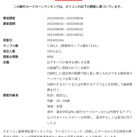
この銀行カードローンランキングは、オリコンの以下の調査に基づいています。
事前調査
2023/06/29～2023/08/09
調査期間
2023/08/10～2023/08/29
2022/08/08～2022/08/22
2021/08/06～2021/08/12
更新日
2024/01/04
サンプル数
7,481人（調査時サンプル数8,713人）
規定人数
100人以上
調査企業数
96社
定義
以下すべての条件を満たす企業
1)金融庁に登録されている銀行
2)契約した貸出枠の範囲で繰り返し借り入れができる無担保ロ
ーンサービスを取り扱う
3)発行するカードまたは代替するアプリなどを利用して融資業
務を行う
調査対象者
性別：指定なし
年齢：20～69歳
地域：全国
条件：過去5年以内に銀行カードローンまたは代替するアプリ
などのカードレスローンを利用し、返済中もしくは返済が完了
した人
※オリコン顧客満足度ランキングは、データクリーニング（回収したデータから不正回答や異
常値を排除）および調査対象者条件から外れた回答を除外した上で作成しています。