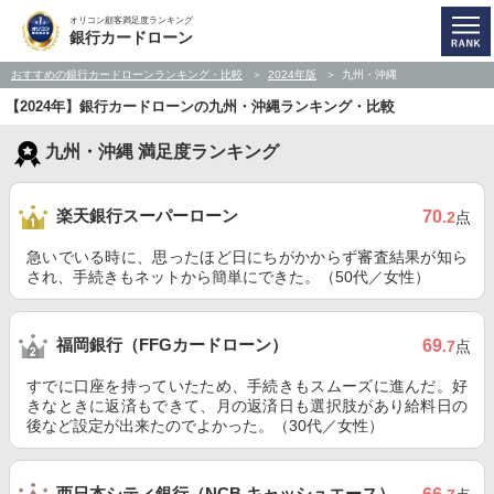
オリコン顧客満足度ランキング
銀行カードローン
おすすめの銀行カードローンランキング・比較
2024年版
九州・沖縄
【2024年】銀行カードローンの九州・沖縄ランキング・比較
九州・沖縄 満足度ランキング
楽天銀行スーパーローン
70
.2
点
急いでいる時に、思ったほど日にちがかからず審査結果が知ら
され、手続きもネットから簡単にできた。（50代／女性）
福岡銀行（FFGカードローン）
69
.7
点
すでに口座を持っていたため、手続きもスムーズに進んだ。好
きなときに返済もできて、月の返済日も選択肢があり給料日の
後など設定が出来たのでよかった。（30代／女性）
西日本シティ銀行（NCB キャッシュエース）