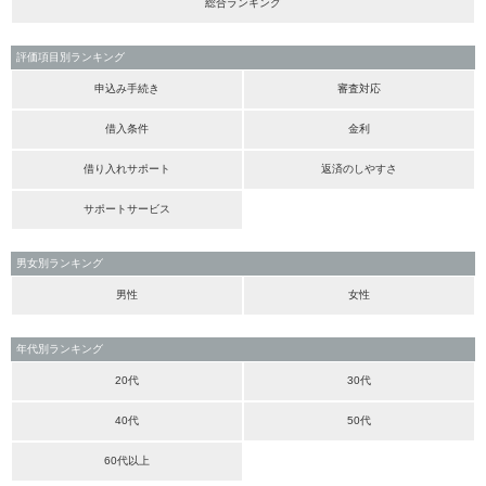
総合ランキング
評価項目別ランキング
申込み手続き
審査対応
借入条件
金利
借り入れサポート
返済のしやすさ
サポートサービス
男女別ランキング
男性
女性
年代別ランキング
20代
30代
40代
50代
60代以上