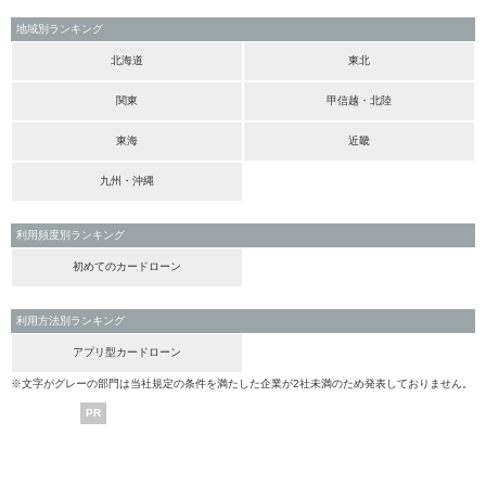
地域別ランキング
北海道
東北
関東
甲信越・北陸
東海
近畿
九州・沖縄
利用頻度別ランキング
初めてのカードローン
利用方法別ランキング
アプリ型カードローン
※文字がグレーの部門は当社規定の条件を満たした企業が2社未満のため発表しておりません。
PR