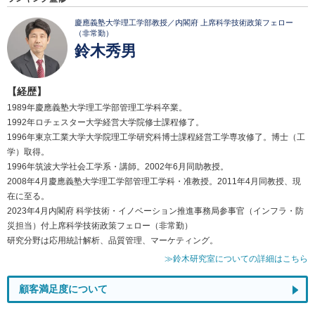
慶應義塾大学理工学部教授／内閣府 上席科学技術政策フェロー
（非常勤）
鈴木秀男
【経歴】
1989年慶應義塾大学理工学部管理工学科卒業。
1992年ロチェスター大学経営大学院修士課程修了。
1996年東京工業大学大学院理工学研究科博士課程経営工学専攻修了。博士（工
学）取得。
1996年筑波大学社会工学系・講師。2002年6月同助教授。
2008年4月慶應義塾大学理工学部管理工学科・准教授。2011年4月同教授、現
在に至る。
2023年4月内閣府 科学技術・イノベーション推進事務局参事官（インフラ・防
災担当）付上席科学技術政策フェロー（非常勤）
研究分野は応用統計解析、品質管理、マーケティング。
≫鈴木研究室についての詳細はこちら
顧客満足度について