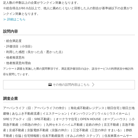
定人数の半数以上の企業がランクイン対象となります。
※総合得点が60.0点以上で、他人に薦めたくないと回答した人の割合が基準値以下の企業がラ
ンクイン対象となります。
≫ 詳細はこちら
設問内容
・総合満足度
・評価項目（小項目）
・利用した感想（良かった点・悪かった点）
・他者推奨意向
・他者推奨意向理由
アンケート調査を実施した際の質問事項です。満足度評価項目のほか、該当サービスの利用状況や検討内
容を質問しています。
その他の設問内容はこちら
調査企業
アーバンライフ（旧：アーバンライフの仲介） | 旭化成不動産レジデンス | 朝日住宅 | 朝日土地
建物 | あなぶき不動産流通 | イエステーション | イオンハウジング | ウィル | ウスイホーム |
SREリアルティ（旧：SRE不動産） | オークラヤ住宅 | OPEN HOUSE（オープンハウス） | 小
田急不動産（小田急の仲介） | 九州セキスイハイム不動産 | 近鉄の仲介 | 京王不動産 | 京急不動
産 | 京成不動産 | 京阪電鉄不動産（京阪の仲介） | 三交不動産（三交の仲介 すまいる） | 静鉄
不動産 | 住協 | 住宅情報館 | 住友不動産販売（すみふの仲介 ステップ） | 住友林業ホームサー