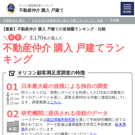
オリコン顧客満足度ランキング
不動産仲介 購入 戸建て
不動産仲介 購入
おすすめの不動産仲介 購入 戸建てランキング・比較
首都圏
【最新】不動産仲介 購入 戸建ての首都圏ランキング・比較
／
／
3,170
最
新
名が選んだ
不動産仲介 購入 戸建てラン
キング
オリコン顧客満足度調査の特徴
日本最大級の規模による独自の調査
同ランキングは、実際にサービスを利用した3,170名の消費者の
方々のアンケートを基に、調査企業66社を対象に徹底比較してい
ます。調査概要は
こちら
。
研究機関に提供される信頼のデータ
ソースデータは
国立情報学研究所
を通じて学術研究機関に全て公
開されており、データ監修は慶應義塾大学理工学部教授・
鈴木秀
男
氏が行っています。
オリコンのランキングの概要については
こちら
。