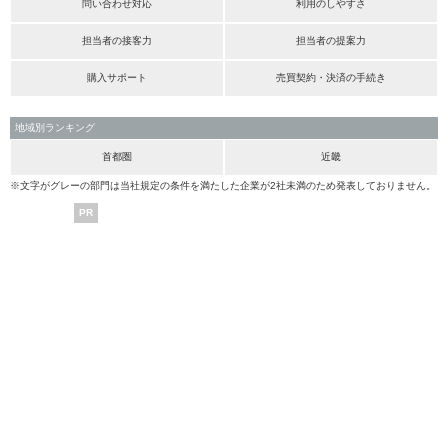
問い合わせ対応
利用のしやすさ
担当者の接客力
担当者の提案力
購入サポート
売買契約・決済の手続き
地域別ランキング
首都圏
近畿
※文字がグレーの部門は当社規定の条件を満たした企業が2社未満のため発表しておりません。
PR