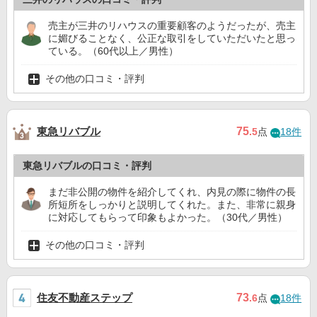
売主が三井のリハウスの重要顧客のようだったが、売主
に媚びることなく、公正な取引をしていただいたと思っ
ている。（60代以上／男性）
その他の口コミ・評判
東急リバブル
75
.5
点
18件
東急リバブルの口コミ・評判
まだ非公開の物件を紹介してくれ、内見の際に物件の長
所短所をしっかりと説明してくれた。また、非常に親身
に対応してもらって印象もよかった。（30代／男性）
その他の口コミ・評判
住友不動産ステップ
73
.6
点
18件