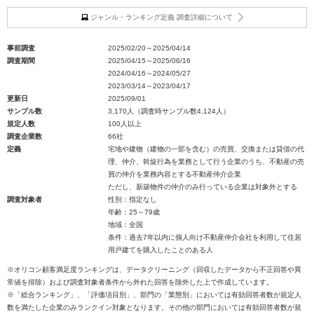
ジャンル・ランキング定義 調査詳細について
事前調査
2025/02/20～2025/04/14
調査期間
2025/04/15～2025/06/16
2024/04/16～2024/05/27
2023/03/14～2023/04/17
更新日
2025/09/01
サンプル数
3,170人（調査時サンプル数4,124人）
規定人数
100人以上
調査企業数
66社
定義
宅地や建物（建物の一部を含む）の売買、交換または貸借の代
理、仲介、斡旋行為を業務として行う企業のうち、不動産の売
買の仲介を業務内容とする不動産仲介企業
ただし、新築物件の仲介のみ行っている企業は対象外とする
調査対象者
性別：指定なし
年齢：25～79歳
地域：全国
条件：過去7年以内に個人向け不動産仲介会社を利用して住居
用戸建てを購入したことのある人
※オリコン顧客満足度ランキングは、データクリーニング（回収したデータから不正回答や異
常値を排除）および調査対象者条件から外れた回答を除外した上で作成しています。
※「総合ランキング」、「評価項目別」、部門の「業態別」においては有効回答者数が規定人
数を満たした企業のみランクイン対象となります。その他の部門においては有効回答者数が規