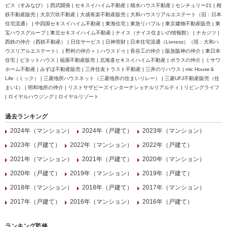
ビス（すみなび） | 西武開発 | セキスイハイム不動産 | 積水ハウス不動産 | センチュリー21 | 相
鉄不動産販売 | 大京穴吹不動産 | 大成有楽不動産販売 | 大和ハウスリアルエステート（旧：日本
住宅流通） | 中四国セキスイハイム不動産 | 東海住宅 | 東急リバブル | 東京建物不動産販売 | 東
宝ハウスグループ | 東北セキスイハイム不動産 | ナイス（ナイス住まいの情報館） | ナカジツ |
西鉄の仲介（西鉄不動産） | 日住サービス | 日神管財 | 日本住宅流通（Livness）（現：大和ハ
ウスリアルエステート） | 野村の仲介＋ | ハウスドゥ | 長谷工の仲介 | 阪急阪神の仲介 | 東日本
住宅 | ピタットハウス | 福屋不動産販売 | 北海道セキスイハイム不動産 | ポラスの仲介 | ミサワ
ホーム不動産 | みずほ不動産販売 | 三井住友トラスト不動産 | 三井のリハウス | mic House＆
Life（ミック） | 三菱地所ハウスネット（三菱地所の住まいリレー） | 三菱UFJ不動産販売（住
まい1） | 明和地所の仲介 | リストサザビーズインターナショナルリアルティ | リビングライフ
| ロイヤルハウジング | ロイヤルリゾート
過去ランキング
2024年（マンション）
2024年（戸建て）
2023年（マンション）
2023年（戸建て）
2022年（マンション）
2022年（戸建て）
2021年（マンション）
2021年（戸建て）
2020年（マンション）
2020年（戸建て）
2019年（マンション）
2019年（戸建て）
2018年（マンション）
2018年（戸建て）
2017年（マンション）
2017年（戸建て）
2016年（マンション）
2016年（戸建て）
ランキング監修