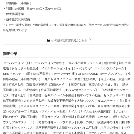
・評価項目（小項目）
・利用した感想（良かった点・悪かった点）
・他者推奨意向
・他者推奨意向理由
アンケート調査を実施した際の質問事項です。満足度評価項目のほか、該当サービスの利用状況や検討内
容を質問しています。
その他の設問内容はこちら
調査企業
アーバンライフ（旧：アーバンライフの仲介） | 旭化成不動産レジデンス | 朝日住宅 | 朝日土地
建物 | あなぶき不動産流通 | イエステーション | イオンハウジング | ウィル | ウスイホーム |
SREリアルティ（旧：SRE不動産） | オークラヤ住宅 | OPEN HOUSE（オープンハウス） | 小
田急不動産（小田急の仲介） | 九州セキスイハイム不動産 | 近鉄の仲介 | 京王不動産 | 京急不動
産 | 京成不動産 | 京阪電鉄不動産（京阪の仲介） | 三交不動産（三交の仲介 すまいる） | 静鉄
不動産 | 住協 | 住宅情報館 | 住友不動産販売（すみふの仲介 ステップ） | 住友林業ホームサー
ビス（すみなび） | 西武開発 | セキスイハイム不動産 | 積水ハウス不動産 | センチュリー21 | 相
鉄不動産販売 | 大京穴吹不動産 | 大成有楽不動産販売 | 大和ハウスリアルエステート（旧：日本
住宅流通） | 中四国セキスイハイム不動産 | 東海住宅 | 東急リバブル | 東京建物不動産販売 | 東
宝ハウスグループ | 東北セキスイハイム不動産 | ナイス（ナイス住まいの情報館） | ナカジツ |
西鉄の仲介（西鉄不動産） | 日住サービス | 日神管財 | 日本住宅流通（Livness）（現：大和ハ
ウスリアルエステート） | 野村の仲介＋ | ハウスドゥ | 長谷工の仲介 | 阪急阪神の仲介 | 東日本
住宅 | ピタットハウス | 福屋不動産販売 | 北海道セキスイハイム不動産 | ポラスの仲介 | ミサワ
ホーム不動産 | みずほ不動産販売 | 三井住友トラスト不動産 | 三井のリハウス | mic House＆