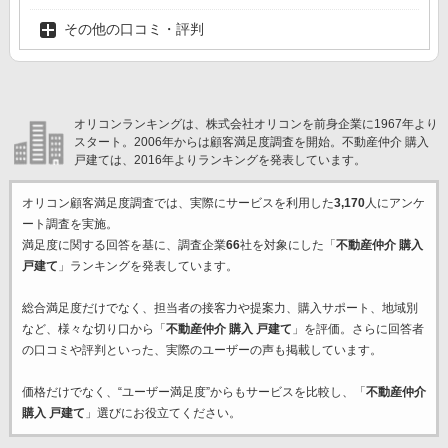
その他の口コミ・評判
オリコンランキングは、株式会社オリコンを前身企業に1967年より
スタート。2006年からは顧客満足度調査を開始。不動産仲介 購入
戸建ては、2016年よりランキングを発表しています。
オリコン顧客満足度調査では、実際にサービスを利用した
3,170
人にアンケ
ート調査を実施。
満足度に関する回答を基に、調査企業
66
社を対象にした「
不動産仲介 購入
戸建て
」ランキングを発表しています。
総合満足度だけでなく、担当者の接客力や提案力、購入サポート、地域別
など、様々な切り口から「
不動産仲介 購入 戸建て
」を評価。さらに回答者
の口コミや評判といった、実際のユーザーの声も掲載しています。
価格だけでなく、“ユーザー満足度”からもサービスを比較し、「
不動産仲介
購入 戸建て
」選びにお役立てください。