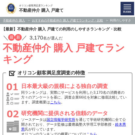
オリコン顧客満足度ランキング
不動産仲介 購入 戸建て
不動産仲介 購入
おすすめの不動産仲介 購入 戸建てランキング・比較
利用のしやすさ
【最新】不動産仲介 購入 戸建ての利用のしやすさランキング・比較
／
／
3,170
最
新
名が選んだ
不動産仲介 購入 戸建てラン
キング
オリコン顧客満足度調査の特徴
日本最大級の規模による独自の調査
同ランキングは、実際にサービスを利用した3,170名の消費者の
方々のアンケートを基に、調査企業66社を対象に徹底比較してい
ます。調査概要は
こちら
。
研究機関に提供される信頼のデータ
ソースデータは
国立情報学研究所
を通じて学術研究機関に全て公
開されており、データ監修は慶應義塾大学理工学部教授・
鈴木秀
男
氏が行っています。
オリコンのランキングの概要については
こちら
。