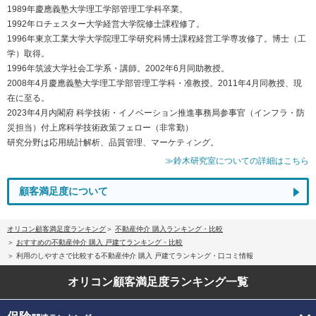
1989年慶應義塾大学理工学部管理工学科卒業。
1992年ロチェスター大学経営大学院修士課程修了。
1996年東京工業大学大学院理工学研究科博士課程経営工学専攻修了。博士（工
学）取得。
1996年筑波大学社会工学系・講師。2002年6月同助教授。
2008年4月慶應義塾大学理工学部管理工学科・准教授。2011年4月同教授、現
在に至る。
2023年4月内閣府 科学技術・イノベーション推進事務局参事官（インフラ・防
災担当）付上席科学技術政策フェロー（非常勤）
研究分野は応用統計解析、品質管理、マーケティング。
≫鈴木研究室についての詳細はこちら
顧客満足度について
オリコン顧客満足度ランキング
不動産仲介 購入ランキング・比較
おすすめの不動産仲介 購入 戸建てランキング・比較
利用のしやすさで比較する不動産仲介 購入 戸建てランキング・口コミ情報
オリコン顧客満足度
ランキング一覧