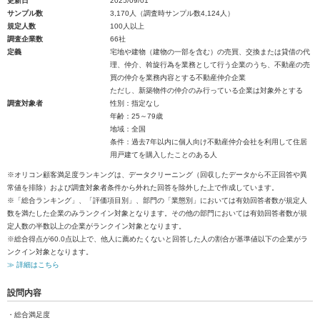
更新日
2025/09/01
サンプル数
3,170人（調査時サンプル数4,124人）
規定人数
100人以上
調査企業数
66社
定義
宅地や建物（建物の一部を含む）の売買、交換または貸借の代
理、仲介、斡旋行為を業務として行う企業のうち、不動産の売
買の仲介を業務内容とする不動産仲介企業
ただし、新築物件の仲介のみ行っている企業は対象外とする
調査対象者
性別：指定なし
年齢：25～79歳
地域：全国
条件：過去7年以内に個人向け不動産仲介会社を利用して住居
用戸建てを購入したことのある人
※オリコン顧客満足度ランキングは、データクリーニング（回収したデータから不正回答や異
常値を排除）および調査対象者条件から外れた回答を除外した上で作成しています。
※「総合ランキング」、「評価項目別」、部門の「業態別」においては有効回答者数が規定人
数を満たした企業のみランクイン対象となります。その他の部門においては有効回答者数が規
定人数の半数以上の企業がランクイン対象となります。
※総合得点が60.0点以上で、他人に薦めたくないと回答した人の割合が基準値以下の企業がラ
ンクイン対象となります。
≫ 詳細はこちら
設問内容
・総合満足度