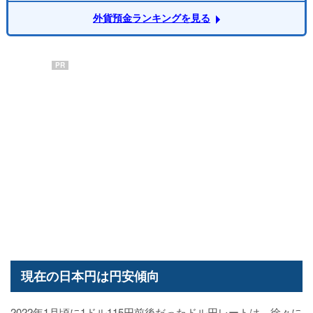
外貨預金ランキングを見る
PR
現在の日本円は円安傾向
2022年1月頃に1ドル115円前後だったドル円レートは、徐々に