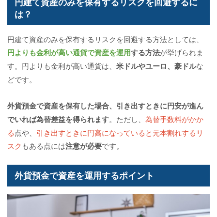
円建て資産のみを保有するリスクを回避するに
は？
円建て資産のみを保有するリスクを回避する方法としては、
円よりも金利が高い通貨で資産を運用
する方法
が挙げられま
す。円よりも金利が高い通貨は、
米ドルやユーロ、豪ドル
な
どです。
外貨預金で資産を保有した場合、引き出すときに円安が進ん
でいれば為替差益を得られます
。ただし、
為替手数料がかか
る
点や、
引き出すときに円高になっていると元本割れするリ
スク
もある点には
注意が必要
です。
外貨預金で資産を運用するポイント