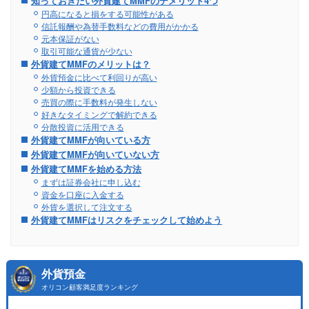
知っておきたい外貨建てMMFのデメリット4つ
円高になると損をする可能性がある
信託報酬や為替手数料などの費用がかかる
元本保証がない
取引可能な通貨が少ない
外貨建てMMFのメリットは？
外貨預金に比べて利回りが高い
少額から投資できる
売買の際に手数料が発生しない
好きなタイミングで解約できる
分散投資に活用できる
外貨建てMMFが向いている方
外貨建てMMFが向いていない方
外貨建てMMFを始める方法
まずは証券会社に申し込む
資金を口座に入金する
外貨を選択して注文する
外貨建てMMFはリスクをチェックして始めよう
外貨預金
オリコン顧客満足度ランキング