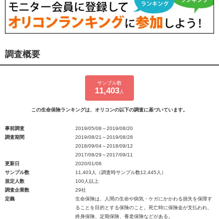
調査概要
サンプル数
11,403
人
この生命保険ランキングは、オリコンの以下の調査に基づいています。
事前調査
2019/05/08～2019/08/20
調査期間
2019/08/21～2019/08/28
2018/09/04～2018/09/12
2017/08/29～2017/09/11
更新日
2020/01/06
サンプル数
11,403人（調査時サンプル数12,445人）
規定人数
100人以上
調査企業数
29社
定義
生命保険は、人間の生命や病気・ケガにかかわる損失を保障す
ることを目的とする保険のこと。死亡時に保険金が支払われ、
終身保険、定期保険、養老保険などがある。