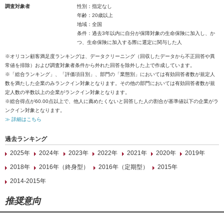
調査対象者
性別：指定なし
年齢：20歳以上
地域：全国
条件：過去3年以内に自分が保障対象の生命保険に加入し、か
つ、生命保険に加入する際に選定に関与した人
※オリコン顧客満足度ランキングは、データクリーニング（回収したデータから不正回答や異
常値を排除）および調査対象者条件から外れた回答を除外した上で作成しています。
※「総合ランキング」、「評価項目別」、部門の「業態別」においては有効回答者数が規定人
数を満たした企業のみランクイン対象となります。その他の部門においては有効回答者数が規
定人数の半数以上の企業がランクイン対象となります。
※総合得点が60.00点以上で、他人に薦めたくないと回答した人の割合が基準値以下の企業がラ
ンクイン対象となります。
≫ 詳細はこちら
過去ランキング
2025年
2024年
2023年
2022年
2021年
2020年
2019年
2018年
2016年（終身型）
2016年（定期型）
2015年
2014-2015年
推奨意向