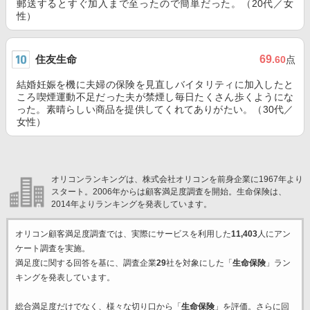
郵送するとすぐ加入まで至ったので簡単だった。（20代／女
性）
住友生命
69
.60
点
結婚妊娠を機に夫婦の保険を見直しバイタリティに加入したと
ころ喫煙運動不足だった夫が禁煙し毎日たくさん歩くようにな
った。素晴らしい商品を提供してくれてありがたい。（30代／
女性）
オリコンランキングは、株式会社オリコンを前身企業に1967年より
スタート。2006年からは顧客満足度調査を開始。生命保険は、
2014年よりランキングを発表しています。
オリコン顧客満足度調査では、実際にサービスを利用した
11,403
人にアン
ケート調査を実施。
満足度に関する回答を基に、調査企業
29
社を対象にした「
生命保険
」ラン
キングを発表しています。
総合満足度だけでなく、様々な切り口から「
生命保険
」を評価。さらに回