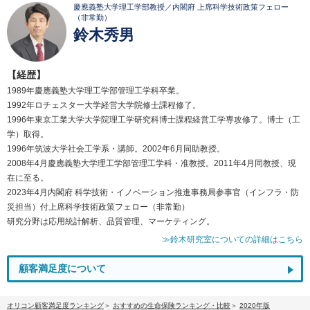
慶應義塾大学理工学部教授／内閣府 上席科学技術政策フェロー
（非常勤）
鈴木秀男
【経歴】
1989年慶應義塾大学理工学部管理工学科卒業。
1992年ロチェスター大学経営大学院修士課程修了。
1996年東京工業大学大学院理工学研究科博士課程経営工学専攻修了。博士（工
学）取得。
1996年筑波大学社会工学系・講師。2002年6月同助教授。
2008年4月慶應義塾大学理工学部管理工学科・准教授。2011年4月同教授、現
在に至る。
2023年4月内閣府 科学技術・イノベーション推進事務局参事官（インフラ・防
災担当）付上席科学技術政策フェロー（非常勤）
研究分野は応用統計解析、品質管理、マーケティング。
≫鈴木研究室についての詳細はこちら
顧客満足度について
オリコン顧客満足度ランキング
おすすめの生命保険ランキング・比較
2020年版