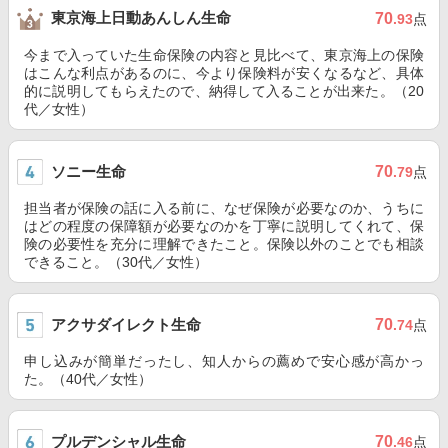
東京海上日動あんしん生命
70
.93
点
今まで入っていた生命保険の内容と見比べて、東京海上の保険
はこんな利点があるのに、今より保険料が安くなるなど、具体
的に説明してもらえたので、納得して入ることが出来た。（20
代／女性）
ソニー生命
70
.79
点
担当者が保険の話に入る前に、なぜ保険が必要なのか、うちに
はどの程度の保障額が必要なのかを丁寧に説明してくれて、保
険の必要性を充分に理解できたこと。保険以外のことでも相談
できること。（30代／女性）
アクサダイレクト生命
70
.74
点
申し込みが簡単だったし、知人からの薦めで安心感が高かっ
た。（40代／女性）
プルデンシャル生命
70
.46
点