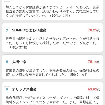
加入してから保険証券が届くまでスピーディーであった。営業
担当者の知識が豊富で、説明がわかりやすく、支払に関してい
くつか提案していただいた。（30代／女性）
SOMPOひまわり生命
70
.25
点
販売員の勧誘をあまり感じさせない対応だったことが好感を持
てた。じっくり比較して検討したかったのでそこが良かった。
（30代／女性）
大樹生命
70
.14
点
営業員の説明が適切でした。保険必要額の提示、保険料は私の
家計に適切な金額を提案してくれました。（50代／女性）
オリックス生命
69
.63
点
総合代理店での紹介で加入したが、ダントツで保障に対して保
険料が安くシンプルでわかりやすかった。また、書類を記入し