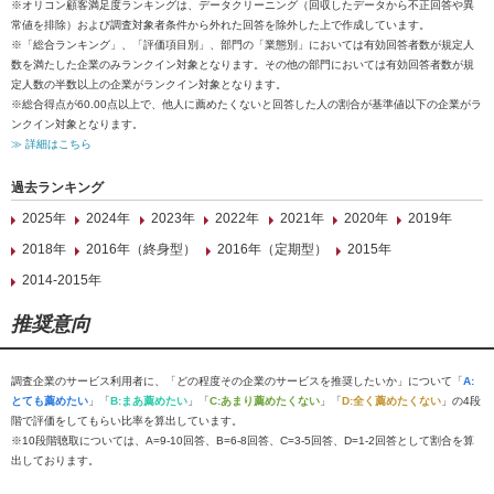
※オリコン顧客満足度ランキングは、データクリーニング（回収したデータから不正回答や異
常値を排除）および調査対象者条件から外れた回答を除外した上で作成しています。
※「総合ランキング」、「評価項目別」、部門の「業態別」においては有効回答者数が規定人
数を満たした企業のみランクイン対象となります。その他の部門においては有効回答者数が規
定人数の半数以上の企業がランクイン対象となります。
※総合得点が60.00点以上で、他人に薦めたくないと回答した人の割合が基準値以下の企業がラ
ンクイン対象となります。
≫ 詳細はこちら
過去ランキング
2025年
2024年
2023年
2022年
2021年
2020年
2019年
2018年
2016年（終身型）
2016年（定期型）
2015年
2014-2015年
推奨意向
調査企業のサービス利用者に、「どの程度その企業のサービスを推奨したいか」について「
A:
とても薦めたい
」「
B:まあ薦めたい
」「
C:あまり薦めたくない
」「
D:全く薦めたくない
」の4段
階で評価をしてもらい比率を算出しています。
※10段階聴取については、A=9-10回答、B=6-8回答、C=3-5回答、D=1-2回答として割合を算
出しております。