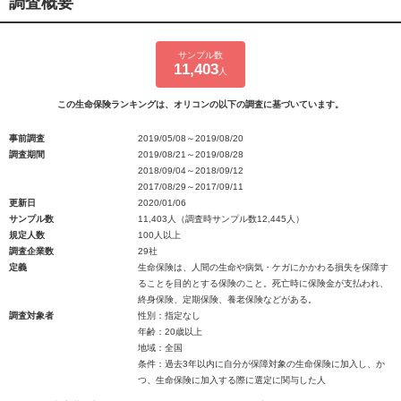
調査概要
サンプル数
11,403
人
この生命保険ランキングは、オリコンの以下の調査に基づいています。
事前調査
2019/05/08～2019/08/20
調査期間
2019/08/21～2019/08/28
2018/09/04～2018/09/12
2017/08/29～2017/09/11
更新日
2020/01/06
サンプル数
11,403人（調査時サンプル数12,445人）
規定人数
100人以上
調査企業数
29社
定義
生命保険は、人間の生命や病気・ケガにかかわる損失を保障す
ることを目的とする保険のこと。死亡時に保険金が支払われ、
終身保険、定期保険、養老保険などがある。
調査対象者
性別：指定なし
年齢：20歳以上
地域：全国
条件：過去3年以内に自分が保障対象の生命保険に加入し、か
つ、生命保険に加入する際に選定に関与した人