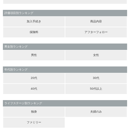
評価項目別ランキング
加入手続き
商品内容
保険料
アフターフォロー
男女別ランキング
男性
女性
年代別ランキング
20代
30代
40代
50代以上
ライフステージ別ランキング
独身
夫婦のみ
ファミリー