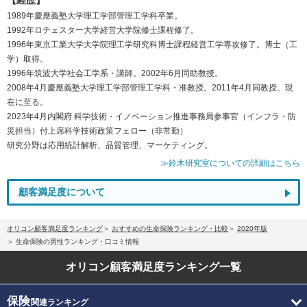
1989年慶應義塾大学理工学部管理工学科卒業。
1992年ロチェスター大学経営大学院修士課程修了。
1996年東京工業大学大学院理工学研究科博士課程経営工学専攻修了。博士（工
学）取得。
1996年筑波大学社会工学系・講師。2002年6月同助教授。
2008年4月慶應義塾大学理工学部管理工学科・准教授。2011年4月同教授、現
在に至る。
2023年4月内閣府 科学技術・イノベーション推進事務局参事官（インフラ・防
災担当）付上席科学技術政策フェロー（非常勤）
研究分野は応用統計解析、品質管理、マーケティング。
≫鈴木研究室についての詳細はこちら
顧客満足度について
オリコン顧客満足度ランキング
おすすめの生命保険ランキング・比較
2020年版
生命保険の男性ランキング・口コミ情報
オリコン顧客満足度
ランキング一覧
保険
関連ランキング