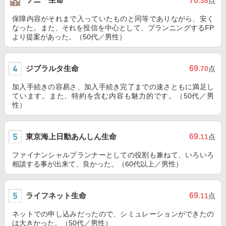
70
.38
点
保障内容がそれまで入っていたものと同等でありながら、安く
なった。また、それを投信を中心として、プランニングするFP
より提案があった。（50代／男性）
ジブラルタ生命
69
.70
点
加入手続きの容易さ、加入手続き完了までの速さともに満足し
ています。また、特約を含む内容も魅力的です。（50代／男
性）
東京海上日動あんしん生命
69
.11
点
ファイナンシャルプランナーとしての役割も兼ねて、いろいろ
相談する事が出来て、良かった。（60代以上／男性）
ライフネット生命
69
.11
点
ネットでの申し込みだったので、シミュレーションができたの
は大きかった。（50代／男性）