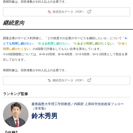
商標対象は、回答者数が100人以上の企業です。
推奨意向データ（PDF）
継続意向
調査企業のサービス利用者に、「どの程度その企業のサービスを継続したいか」について「
A:
とても利用し続けたい
」「
B:まあ利用し続けたい
」「
C:あまり利用し続けたくない
」「
D:全く
利用し続けたくない
」の4段階で評価をしてもらい比率を算出しています。
※10段階聴取については、A=9-10回答、B=6-8回答、C=3-5回答、D=1-2回答として割合を算
出しております。
商標対象は、回答者数が100人以上の企業です。
継続意向データ（PDF）
ランキング監修
慶應義塾大学理工学部教授／内閣府 上席科学技術政策フェロー
（非常勤）
鈴木秀男
【経歴】