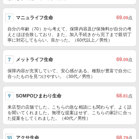
マニュライフ生命
69
.09
点
自分の年齢（70）から考えて、保障内容及び保険料が自分の考
えとほぼ合致しており、また、加入手続きから完了まで親切丁
寧に対応してもらい、良かった。（60代以上／男性）
メットライフ生命
69
.09
点
保障内容が充実していて、安心感がある。種類が豊富で自分に
合ったものを見つけやすい。（30代／男性）
SOMPOひまわり生命
68
.81
点
来店型の店舗でした。こちらの急な相談にも関わらず、よく話
を聞いてくれました。無理な提案はせず、こちらの家計に合っ
た提案をしてくれました。（40代／男性）
アクサ生命
68
.79
点