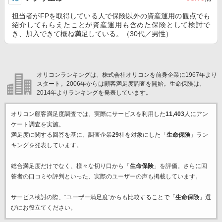
担当者がFPを取得している人で保険以外の資産運用の観点でも
紹介してもらえたことが資産運用も含めた保険として検討で
き、加入できて概ね満足している。（30代／男性）
オリコンランキングは、株式会社オリコンを前身企業に1967年より
スタート。2006年からは顧客満足度調査を開始。生命保険は、
2014年よりランキングを発表しています。
オリコン顧客満足度調査では、実際にサービスを利用した
11,403
人にアン
ケート調査を実施。
満足度に関する回答を基に、調査企業
29
社を対象にした「
生命保険
」ラン
キングを発表しています。
総合満足度だけでなく、様々な切り口から「
生命保険
」を評価。さらに回
答者の口コミや評判といった、実際のユーザーの声も掲載しています。
サービス検討の際、“ユーザー満足度”からも比較することで「
生命保険
」選
びにお役立てください。