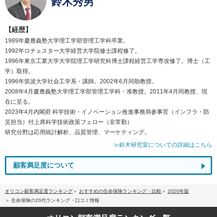
鈴木秀男
【経歴】
1989年慶應義塾大学理工学部管理工学科卒業。
1992年ロチェスター大学経営大学院修士課程修了。
1996年東京工業大学大学院理工学研究科博士課程経営工学専攻修了。博士（工
学）取得。
1996年筑波大学社会工学系・講師。2002年6月同助教授。
2008年4月慶應義塾大学理工学部管理工学科・准教授。2011年4月同教授、現
在に至る。
2023年4月内閣府 科学技術・イノベーション推進事務局参事官（インフラ・防
災担当）付上席科学技術政策フェロー（非常勤）
研究分野は応用統計解析、品質管理、マーケティング。
≫鈴木研究室についての詳細はこちら
顧客満足度について
オリコン顧客満足度ランキング
おすすめの生命保険ランキング・比較
2020年版
生命保険の20代ランキング・口コミ情報