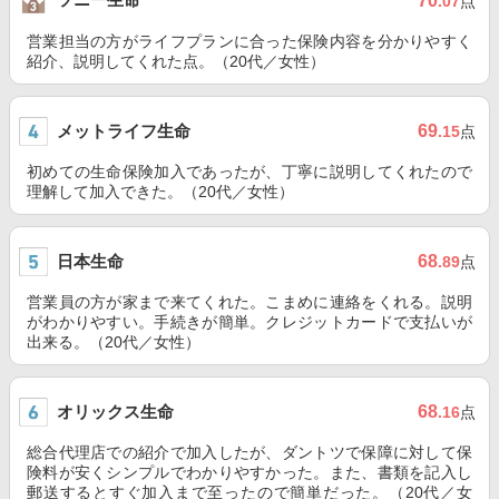
70
.07
点
営業担当の方がライフプランに合った保険内容を分かりやすく
紹介、説明してくれた点。（20代／女性）
メットライフ生命
69
.15
点
初めての生命保険加入であったが、丁寧に説明してくれたので
理解して加入できた。（20代／女性）
日本生命
68
.89
点
営業員の方が家まで来てくれた。こまめに連絡をくれる。説明
がわかりやすい。手続きが簡単。クレジットカードで支払いが
出来る。（20代／女性）
オリックス生命
68
.16
点
総合代理店での紹介で加入したが、ダントツで保障に対して保
険料が安くシンプルでわかりやすかった。また、書類を記入し
郵送するとすぐ加入まで至ったので簡単だった。（20代／女