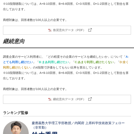
※10段階聴取については、A=9-10回答、B=6-8回答、C=3-5回答、D=1-2回答として割合を算
出しております。
商標対象は、回答者数が100人以上の企業です。
推奨意向データ（PDF）
継続意向
調査企業のサービス利用者に、「どの程度その企業のサービスを継続したいか」について「
A:
とても利用し続けたい
」「
B:まあ利用し続けたい
」「
C:あまり利用し続けたくない
」「
D:全く
利用し続けたくない
」の4段階で評価をしてもらい比率を算出しています。
※10段階聴取については、A=9-10回答、B=6-8回答、C=3-5回答、D=1-2回答として割合を算
出しております。
商標対象は、回答者数が100人以上の企業です。
継続意向データ（PDF）
ランキング監修
慶應義塾大学理工学部教授／内閣府 上席科学技術政策フェロー
（非常勤）