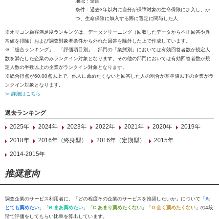
地域：全国
条件：過去3年以内に自分が保障対象の生命保険に加入し、か
つ、生命保険に加入する際に選定に関与した人
※オリコン顧客満足度ランキングは、データクリーニング（回収したデータから不正回答や異
常値を排除）および調査対象者条件から外れた回答を除外した上で作成しています。
※「総合ランキング」、「評価項目別」、部門の「業態別」においては有効回答者数が規定人
数を満たした企業のみランクイン対象となります。その他の部門においては有効回答者数が規
定人数の半数以上の企業がランクイン対象となります。
※総合得点が60.00点以上で、他人に薦めたくないと回答した人の割合が基準値以下の企業がラ
ンクイン対象となります。
≫ 詳細はこちら
過去ランキング
2025年
2024年
2023年
2022年
2021年
2020年
2019年
2018年
2016年（終身型）
2016年（定期型）
2015年
2014-2015年
推奨意向
調査企業のサービス利用者に、「どの程度その企業のサービスを推奨したいか」について「
A:
とても薦めたい
」「
B:まあ薦めたい
」「
C:あまり薦めたくない
」「
D:全く薦めたくない
」の4段
階で評価をしてもらい比率を算出しています。