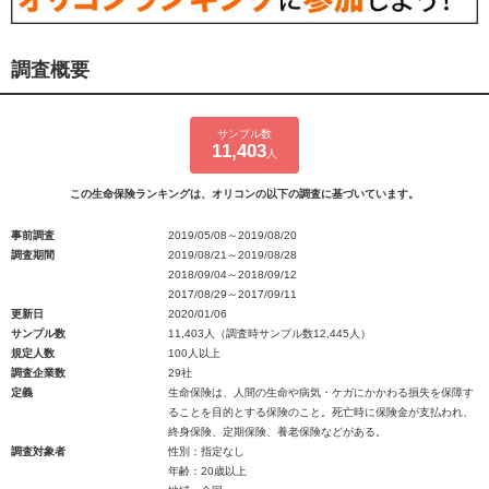
調査概要
サンプル数
11,403
人
この生命保険ランキングは、オリコンの以下の調査に基づいています。
事前調査
2019/05/08～2019/08/20
調査期間
2019/08/21～2019/08/28
2018/09/04～2018/09/12
2017/08/29～2017/09/11
更新日
2020/01/06
サンプル数
11,403人（調査時サンプル数12,445人）
規定人数
100人以上
調査企業数
29社
定義
生命保険は、人間の生命や病気・ケガにかかわる損失を保障す
ることを目的とする保険のこと。死亡時に保険金が支払われ、
終身保険、定期保険、養老保険などがある。
調査対象者
性別：指定なし
年齢：20歳以上