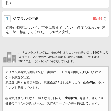
性）
ジブラルタ生命
65
.59
点
保険の種類について、丁寧に教えてもらい、何度も保険の内容
を一緒に検討してくれた。（20代／女性）
オリコンランキングは、株式会社オリコンを前身企業に1967年より
スタート。2006年からは顧客満足度調査を開始。生命保険は、
2014年よりランキングを発表しています。
オリコン顧客満足度調査では、実際にサービスを利用した
11,403
人にアン
ケート調査を実施。
満足度に関する回答を基に、調査企業
29
社を対象にした「
生命保険
」ラン
キングを発表しています。
総合満足度だけでなく、様々な切り口から「
生命保険
」を評価。さらに回
答者の口コミや評判といった、実際のユーザーの声も掲載しています。