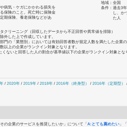
地域：全国
や病気・ケガにかかわる損失を
条件：過去3
る保険のこと。死亡時に保険金
し、か
定期保険、養老保険などがあ
た人
タクリーニング（回収したデータから不正回答や異常値を排除）
除外した上で作成しています。
部門の「業態別」においては有効回答者数が規定人数を満たした企業の
数以上の企業がランクイン対象となります。
薦めたくないと回答した人の割合が基準値以下の企業がランクイン対象とな
1年
/
2020年
/
2019年
/
2018年
/
2016年（終身型）
/
2016年（定期型）
その企業のサービスを推奨したいか」について「
A:とても薦めたい
」