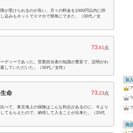
障が受けられるのが良い。月々の料金を1000円以内に抑
し込みもネットでスマホで簡単にできた。（30代／女
73
.61
点
ピーディーであった。営業担当者の知識が豊富で、説明がわ
案していただいた。（30代／女性）
加
73
ん生命
.23
点
見比べて、東京海上の保険はこんな利点があるのに、今より
してもらえたので、納得して入ることが出来た。（20代
商