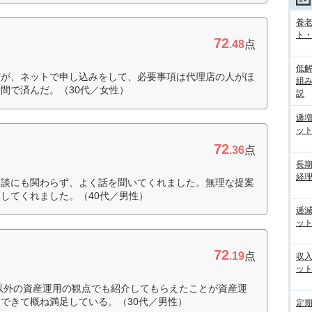
養
ト
72
.48
点
低
だが、ネットで申し込みをして、必要事項は代理店の人がほ
組
間で済んだ。（30代／女性）
説
逓
ッ
72
.36
点
長
経
相談にも関わらず、よく話を聞いてくれました。無理な提案
してくれました。（40代／男性）
逓
ッ
72
.19
点
収
ッ
以外の資産運用の観点でも紹介してもらえたことが資産運
できて概ね満足している。（30代／男性）
定