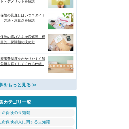
ット・デメリットを解説
命保険の見直しはいつ？タイミ
グ・方法・注意点を解説
命保険の選び方を徹底解説！種
・目的・保障額の決め方
額療養費制度をわかりやすく解
負担を軽くしてくれる仕組...
事をもっと見る ≫
集カテゴリ一覧
生命保険の豆知識
生命保険加入に関する豆知識