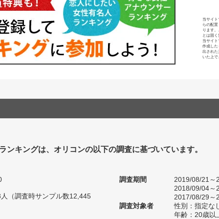
当サイト
らの配置
ります。
とは固く
当サイト
作成した
出された
いた上で
ランキングは、オリコンの以下の調査に基づいています。
0
調査期間
2019/08/21～2
2018/09/04～2
03人（調査時サンプル数12,445
2017/08/29～2
調査対象者
性別：指定な
年齢：20歳以