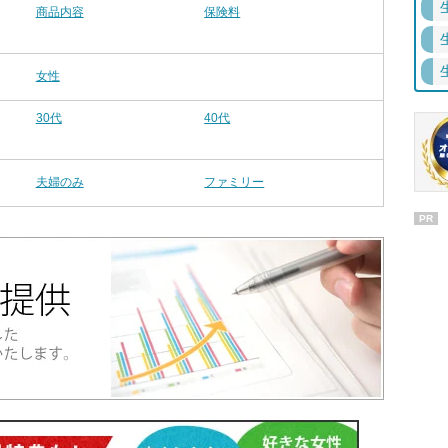
商品内容
保険料
女性
30代
40代
夫婦のみ
ファミリー
PR