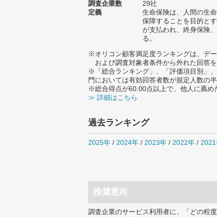
調査企業数
29社
定義
生命保険は、人間の生命
保障することを目的とす
が支払われ、終身保険、
る。
※オリコン顧客満足度ランキングは、デー
および調査対象者条件から外れた回答を
※「総合ランキング」、「評価項目別」、
門においては有効回答者数が規定人数の半
※総合得点が60.00点以上で、他人に
≫ 詳細はこちら
過去ランキング
2025年
/
2024年
/
2023年
/
2022年
/
202
推奨意向
調査企業のサービス利用者に、「どの程度