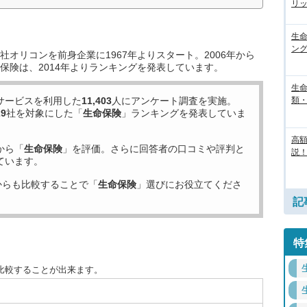
リ
生
ン
オリコンを前身企業に1967年よりスタート。2006年から
保険は、2014年よりランキングを発表しています。
生
サービスを利用した
11,403
人にアンケート調査を実施。
類
29
社を対象にした「
生命保険
」ランキングを発表していま
高
から「
生命保険
」を評価。さらに回答者の口コミや評判と
説！
ています。
からも比較することで「
生命保険
」選びにお役立てくださ
記
特
比較することが出来ます。