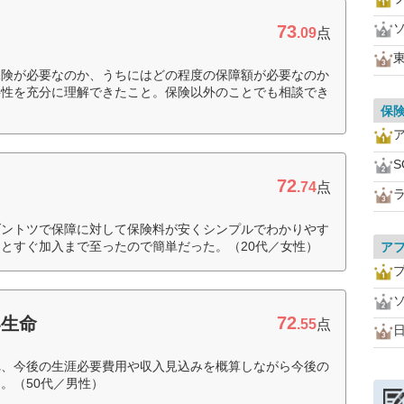
73
.09
点
保険が必要なのか、うちにはどの程度の保障額が必要なのか
要性を充分に理解できたこと。保険以外のことでも相談でき
保
72
.74
点
ダントツで保障に対して保険料が安くシンプルでわかりやす
とすぐ加入まで至ったので簡単だった。（20代／女性）
ア
72
い生命
.55
点
れ、今後の生涯必要費用や収入見込みを概算しながら今後の
。（50代／男性）