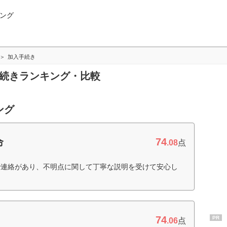
ング
加入手続き
手続きランキング・比較
ング
74
命
.08
点
で連絡があり、不明点に関して丁寧な説明を受けて安心し
74
PR
.06
点