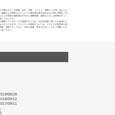
で公開されている情報（文字、写真、イラスト、画像データ等）及びこれ
・編集および構造などについての著作権は株式会社oricon MEに帰属してお
これらの情報を権利者の許可なく無断転載・複製などの二次利用を行うこ
禁じております。
で掲載しているすべての情報やデータは、当社の調査に基づいた結果から
ものとなりますが、サービスへの感想については、サービスの利用者が提
見解・感想となっており、当社の見解・意見ではないことをご理解いただ
ご覧ください。
019/08/28
018/09/12
017/09/11
し
上