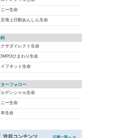
ソニー生命
東京海上日動あんしん生命
険料
アクサダイレクト生命
SOMPOひまわり生命
ライフネット生命
フターフォロー
プルデンシャル生命
ソニー生命
日本生命
注目コンテンツ
記事一覧へ ≫