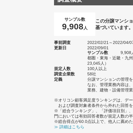
サンプル数
この分譲マンショ
9,908
基づいています
人
事前調査
2022/02/21～2022/04/0
更新日
2022/09/01
サンプル数
9,9
都圏・東海・近畿・九州
23,045人）
規定人数
100人以上
調査企業数
58社
定義
分譲マンションの管理を
なお、管理業務内容は、
業務、建物・設備管理業
※オリコン顧客満足度ランキングは、デー
および調査対象者条件から外れた回答を
※「総合ランキング」、「評価項目別」、
門においては有効回答者数が規定人数の半
※総合得点が60.0点以上で、他人に薦
≫ 詳細はこちら