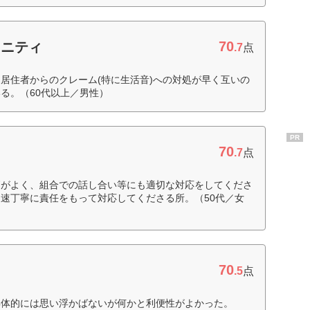
70
ュニティ
.7
点
居住者からのクレーム(特に生活音)への対処が早く互いの
る。（60代以上／男性）
PR
70
.7
点
柄がよく、組合での話し合い等にも適切な対応をしてくださ
速丁寧に責任をもって対応してくださる所。（50代／女
70
ィ
.5
点
具体的には思い浮かばないが何かと利便性がよかった。