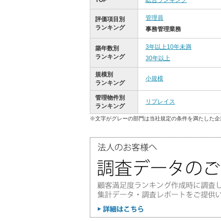
TOP
総合ランキング
管理員
評価項目別
ランキング
事務管理業務
3年以上10年未満
築年数別
ランキング
30年以上
規模別
小規模
ランキング
管理物件別
リプレイス
ランキング
※文字がグレーの部門は当社規定の条件を満たした企