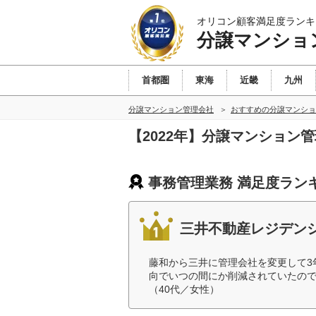
オリコン顧客満足度ランキ
分譲マンショ
首都圏
東海
近畿
九州
分譲マンション管理会社
おすすめの分譲マンショ
【2022年】分譲マンション
事務管理業務 満足度ラン
三井不動産レジデン
藤和から三井に管理会社を変更して3
向でいつの間にか削減されていたの
（40代／女性）