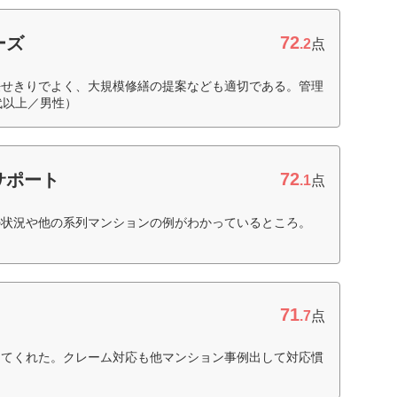
72
ーズ
.2
点
任せきりでよく、大規模修繕の提案なども適切である。管理
代以上／男性）
72
サポート
.1
点
の状況や他の系列マンションの例がわかっているところ。
71
.7
点
してくれた。クレーム対応も他マンション事例出して対応慣