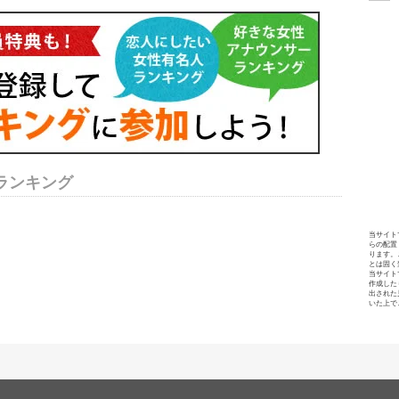
ランキング
当サイト
らの配置
ります。
とは固く
当サイト
作成した
出された
いた上で