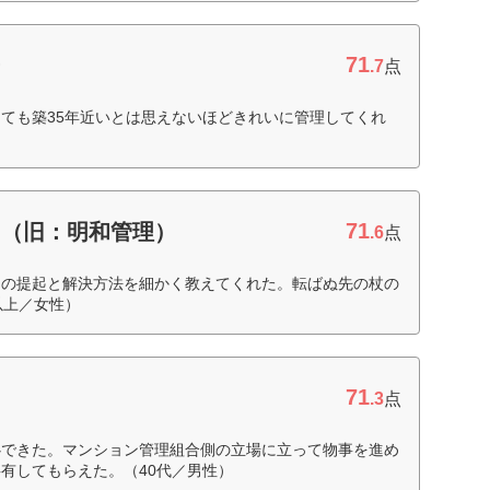
71
ー
.7
点
ても築35年近いとは思えないほどきれいに管理してくれ
71
ィ（旧：明和管理）
.6
点
題の提起と解決方法を細かく教えてくれた。転ばぬ先の杖の
以上／女性）
71
ィ
.3
点
心できた。マンション管理組合側の立場に立って物事を進め
有してもらえた。（40代／男性）