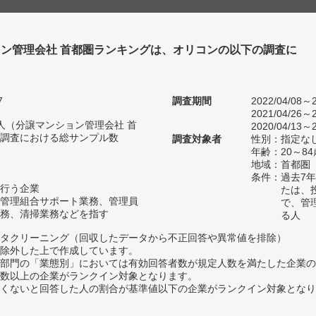
ン管理会社 首都圏ランキングは、オリコンの以下の調査に
。
7
調査期間
2022/04/08～2
2021/04/26～2
08人（分譲マンション管理会社 首
2020/04/13～2
調査における総サンプル数
調査対象者
性別：指定な
年齢：20～84
地域：首都圏
条件：過去7
行う企業
たは、
管理組合サポート業務、管理員
で、管
務、清掃業務などを指す
る人
タクリーニング（回収したデータから不正回答や異常値を排除）
除外した上で作成しています。
部門の「業態別」においては有効回答者数が規定人数を満たした企業の
数以上の企業がランクイン対象となります。
めたくないと回答した人の割合が基準値以下の企業がランクイン対象とな