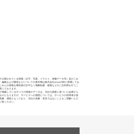
で公開されている情報（文字、写真、イラスト、画像データ等）及びこれ
・編集および構造などについての著作権は株式会社oricon MEに帰属してお
これらの情報を権利者の許可なく無断転載・複製などの二次利用を行うこ
禁じております。
で掲載しているすべての情報やデータは、当社の調査に基づいた結果から
ものとなりますが、サービスへの感想については、サービスの利用者が提
見解・感想となっており、当社の見解・意見ではないことをご理解いただ
ご覧ください。