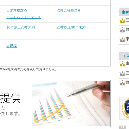
日常業務対応
管理会社担当者
事
コストパフォーマンス
10年以上20年未満
20年以上30年未満
大規模
コ
業が2社未満のため発表しておりません。
PR