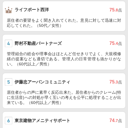
ライフポート西洋
75
.8
点
居住者の要望をよく聞き入れてくれた。意見に対して迅速に対
応してくれた。（50代／女性）
野村不動産パートナーズ
75
.4
点
管理組合の総会や理事会はほとんど任せきりでよく、大規模修
繕の提案なども適切である。管理人の日常管理も抜かりがな
い。（60代以上／男性）
伊藤忠アーバンコミュニティ
75
.3
点
居住者からの声に素早く反応出来た。居住者からのクレーム(特
に生活音)への対処が早く互いの考えを公平に処理することが出
来ている。（60代以上／男性）
東京建物アメニティサポート
74
.7
点