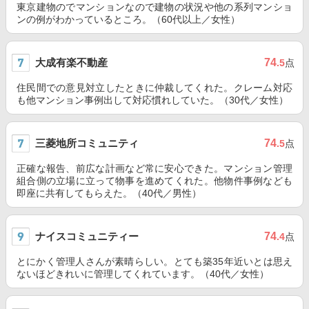
東京建物のでマンションなので建物の状況や他の系列マンショ
ンの例がわかっているところ。（60代以上／女性）
大成有楽不動産
74
.5
点
住民間での意見対立したときに仲裁してくれた。クレーム対応
も他マンション事例出して対応慣れしていた。（30代／女性）
三菱地所コミュニティ
74
.5
点
正確な報告、前広な計画など常に安心できた。マンション管理
組合側の立場に立って物事を進めてくれた。他物件事例なども
即座に共有してもらえた。（40代／男性）
ナイスコミュニティー
74
.4
点
とにかく管理人さんが素晴らしい。とても築35年近いとは思え
ないほどきれいに管理してくれています。（40代／女性）