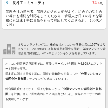
長谷工コミュニティ
74
.4
点
管理会社の担当者、管理人の方の人柄がよく、組合での話し合
い等にも適切な対応をしてくださり、管理人は日々の様々な業
務にも迅速丁寧に責任をもって対応してくださる所。（50代／
女性）
オリコンランキングは、株式会社オリコンを前身企業に1967年より
スタート。2006年からは顧客満足度調査を開始。分譲マンション管
理会社 首都圏は、2017年よりランキングを発表しています。
オリコン顧客満足度調査では、実際にサービスを利用した
9,908
人にアンケ
ート調査を実施。
満足度に関する回答を基に、調査企業
58
社を対象にした「
分譲マンション
管理会社 首都圏
」ランキングを発表しています。
総合満足度だけでなく、様々な切り口から「
分譲マンション管理会社 首都
圏
」を評価。さらに回答者の口コミや評判といった、実際のユーザーの声
も掲載しています。