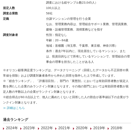
調査における総サンプル数23,045人）
規定人数
100人以上
調査企業数
58社
定義
分譲マンションの管理を行う企業
なお、管理業務内容は、管理組合サポート業務、管理員業務、
建物・設備管理業務、清掃業務などを指す
調査対象者
性別：指定なし
年齢：20～84歳
地域：首都圏（埼玉県、千葉県、東京都、神奈川県）
条件：過去7年以内に、現在居住しているマンション、また
は、投資目的などで所有しているマンションで、管理組合の理
事会の理事を担当したことがある人
※オリコン顧客満足度ランキングは、データクリーニング（回収したデータから不正回答や異
常値を排除）および調査対象者条件から外れた回答を除外した上で作成しています。
※「総合ランキング」、「評価項目別」、部門の「業態別」においては有効回答者数が規定人
数を満たした企業のみランクイン対象となります。その他の部門においては有効回答者数が規
定人数の半数以上の企業がランクイン対象となります。
※総合得点が60.0点以上で、他人に薦めたくないと回答した人の割合が基準値以下の企業がラ
ンクイン対象となります。
≫ 詳細はこちら
過去ランキング
2024年
2023年
2022年
2021年
2020年
2019年
2018年