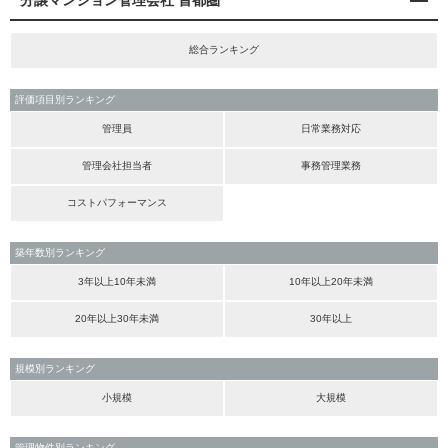
分譲マンション管理会社 首都圏
総合ランキング
評価項目別ランキング
管理員
日常業務対応
管理会社担当者
事務管理業務
コストパフォーマンス
築年数別ランキング
3年以上10年未満
10年以上20年未満
20年以上30年未満
30年以上
規模別ランキング
小規模
大規模
管理物件別ランキング