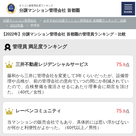
オリコン顧客満足度ランキング
分譲マンション管理会社 首都圏
分譲マンション管理会社
おすすめの分譲マンション管理会社 首都圏ランキング・比較
2022年版
管理員
【2022年】分譲マンション管理会社 首都圏の管理員ランキング・比較
管理員 満足度ランキング
三井不動産レジデンシャルサービス
75
.9
点
藤和から三井に管理会社を変更して3年くらいだったが、設備管
理や点検が、前の管理会社の意向でいつの間にか削減されてい
たので、点検整備を復活させるにあたり理事会に助言を頂け
た。（40代／女性）
レーベンコミュニティ
75
.9
点
当マンションの販売会社でもあり、具体的には思い浮かばない
が何かと利便性がよかった。（60代以上／男性）