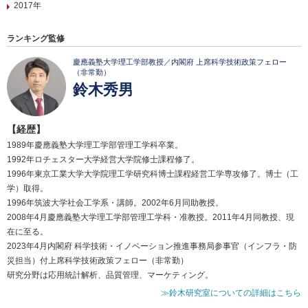
2017年
ランキング監修
慶應義塾大学理工学部教授／内閣府 上席科学技術政策フェロー
（非常勤）
鈴木秀男
【経歴】
1989年慶應義塾大学理工学部管理工学科卒業。
1992年ロチェスター大学経営大学院修士課程修了。
1996年東京工業大学大学院理工学研究科博士課程経営工学専攻修了。博士（工
学）取得。
1996年筑波大学社会工学系・講師。2002年6月同助教授。
2008年4月慶應義塾大学理工学部管理工学科・准教授。2011年4月同教授、現
在に至る。
2023年4月内閣府 科学技術・イノベーション推進事務局参事官（インフラ・防
災担当）付上席科学技術政策フェロー（非常勤）
研究分野は応用統計解析、品質管理、マーケティング。
≫鈴木研究室についての詳細はこちら