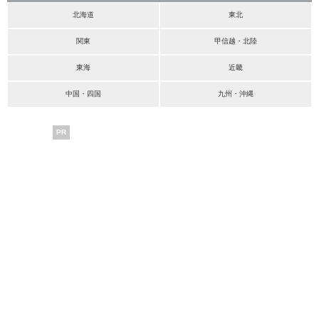
北海道
東北
関東
甲信越・北陸
東海
近畿
中国・四国
九州・沖縄
PR