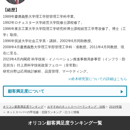
【経歴】
1989年慶應義塾大学理工学部管理工学科卒業。
1992年ロチェスター大学経営大学院修士課程修了。
1996年東京工業大学大学院理工学研究科博士課程経営工学専攻修了。博士（工
学）取得。
1996年筑波大学社会工学系・講師。2002年6月同助教授。
2008年4月慶應義塾大学理工学部管理工学科・准教授。2011年4月同教授、現
在に至る。
2023年4月内閣府 科学技術・イノベーション推進事務局参事官（インフラ・防
災担当）付上席科学技術政策フェロー（非常勤）
研究分野は応用統計解析、品質管理、マーケティング。
≫鈴木研究室についての詳細はこちら
顧客満足度について
オリコン顧客満足度ランキング
おすすめのネットスーパーランキング・比較
2016年版
ネットスーパーの甲信越・北陸ランキング・口コミ情報
オリコン顧客満足度
ランキング一覧