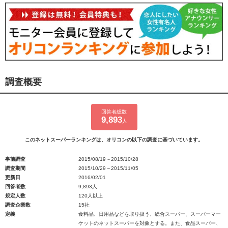
調査概要
回答者総数
9,893
人
このネットスーパーランキングは、オリコンの以下の調査に基づいています。
事前調査
2015/08/19～2015/10/28
調査期間
2015/10/29～2015/11/05
更新日
2016/02/01
回答者数
9,893人
規定人数
120人以上
調査企業数
15社
定義
食料品、日用品などを取り扱う、総合スーパー、スーパーマー
ケットのネットスーパーを対象とする。また、食品スーパー、