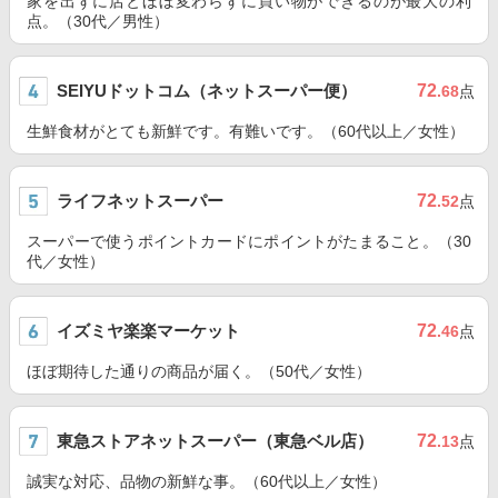
家を出ずに店とほぼ変わらずに買い物ができるのが最大の利
点。（30代／男性）
SEIYUドットコム（ネットスーパー便）
72
.68
点
生鮮食材がとても新鮮です。有難いです。（60代以上／女性）
ライフネットスーパー
72
.52
点
スーパーで使うポイントカードにポイントがたまること。（30
代／女性）
イズミヤ楽楽マーケット
72
.46
点
ほぼ期待した通りの商品が届く。（50代／女性）
東急ストアネットスーパー（東急ベル店）
72
.13
点
誠実な対応、品物の新鮮な事。（60代以上／女性）