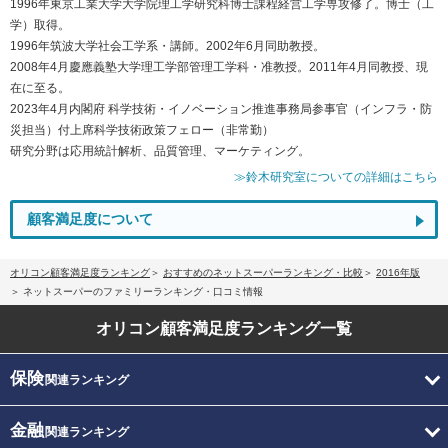
1996年東京工業大学大学院理工学研究科博士課程経営工学専攻修了。博士（工
学）取得。
1996年筑波大学社会工学系・講師。2002年6月同助教授。
2008年4月慶應義塾大学理工学部管理工学科・准教授。2011年4月同教授、現
在に至る。
2023年4月内閣府 科学技術・イノベーション推進事務局参事官（インフラ・防
災担当）付上席科学技術政策フェロー（非常勤）
研究分野は応用統計解析、品質管理、マーケティング。
≫鈴木研究室についての詳細はこちら
顧客満足度について
オリコン顧客満足度ランキング
おすすめのネットスーパーランキング・比較
2016年版
ネットスーパーのファミリーランキング・口コミ情報
オリコン顧客満足度
ランキング一覧
保険
関連ランキング
金融
関連ランキング