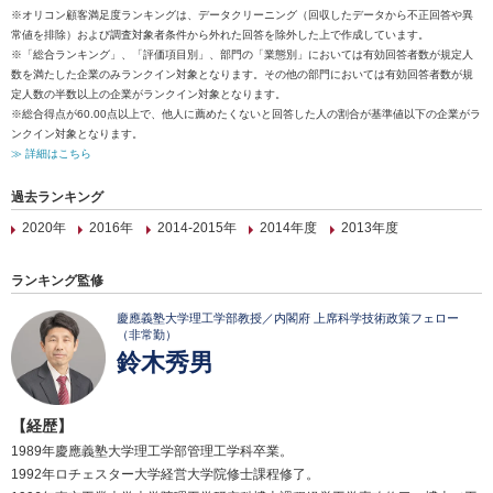
※オリコン顧客満足度ランキングは、データクリーニング（回収したデータから不正回答や異
常値を排除）および調査対象者条件から外れた回答を除外した上で作成しています。
※「総合ランキング」、「評価項目別」、部門の「業態別」においては有効回答者数が規定人
数を満たした企業のみランクイン対象となります。その他の部門においては有効回答者数が規
定人数の半数以上の企業がランクイン対象となります。
※総合得点が60.00点以上で、他人に薦めたくないと回答した人の割合が基準値以下の企業がラ
ンクイン対象となります。
≫ 詳細はこちら
過去ランキング
2020年
2016年
2014-2015年
2014年度
2013年度
ランキング監修
慶應義塾大学理工学部教授／内閣府 上席科学技術政策フェロー
（非常勤）
鈴木秀男
【経歴】
1989年慶應義塾大学理工学部管理工学科卒業。
1992年ロチェスター大学経営大学院修士課程修了。