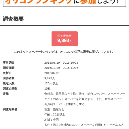
調査概要
回答者総数
9,893
人
このネットスーパーランキングは、オリコンの以下の調査に基づいています。
事前調査
2015/08/19～2015/10/28
調査期間
2015/10/29～2015/11/05
更新日
2016/02/01
回答者数
9,893人
規定人数
120人以上
調査企業数
15社
定義
食料品、日用品などを取り扱う、総合スーパー、スーパーマー
ケットのネットスーパーを対象とする。また、食品スーパー、
会員制スーパーは対象外とする。
調査対象者
性別：指定なし
年齢：20歳以上
地域：全国
条件：過去3年以内にネットスーパーを利用したことがある人