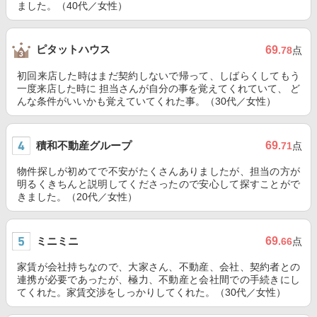
ました。（40代／女性）
ピタットハウス
69
.78
点
初回来店した時はまだ契約しないで帰って、しばらくしてもう
一度来店した時に 担当さんが自分の事を覚えてくれていて、 ど
んな条件がいいかも覚えていてくれた事。（30代／女性）
積和不動産グループ
69
.71
点
物件探しが初めてで不安がたくさんありましたが、担当の方が
明るくきちんと説明してくださったので安心して探すことがで
きました。（20代／女性）
ミニミニ
69
.66
点
家賃が会社持ちなので、大家さん、不動産、会社、契約者との
連携が必要であったが、極力、不動産と会社間での手続きにし
てくれた。家賃交渉をしっかりしてくれた。（30代／女性）