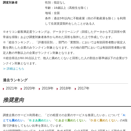
調査対象者
性別：指定なし
年齢：18歳以上（高校生を除く）
地域：全国
条件：過去5年以内に不動産屋（街の不動産屋を除く）を利用
して住居賃貸契約をしたことがある人
※オリコン顧客満足度ランキングは、データクリーニング（回収したデータから不正回答や異
常値を排除）および調査対象者条件から外れた回答を除外した上で作成しています。
※「総合ランキング」、「評価項目別」、部門の「業態別」においては有効回答者数が規定人
数を満たした企業のみランクイン対象となります。その他の部門においては有効回答者数が規
定人数の半数以上の企業がランクイン対象となります。
※総合得点が60.00点以上で、他人に薦めたくないと回答した人の割合が基準値以下の企業がラ
ンクイン対象となります。
≫ 詳細はこちら
過去ランキング
2021年
2020年
2019年
2018年
2017年
推奨意向
調査企業のサービス利用者に、「どの程度その企業のサービスを推奨したいか」について「
A:
とても薦めたい
」「
B:まあ薦めたい
」「
C:あまり薦めたくない
」「
D:全く薦めたくない
」の4段
階で評価をしてもらい比率を算出しています。
※10段階聴取については、A=9-10回答、B=6-8回答、C=3-5回答、D=1-2回答として割合を算