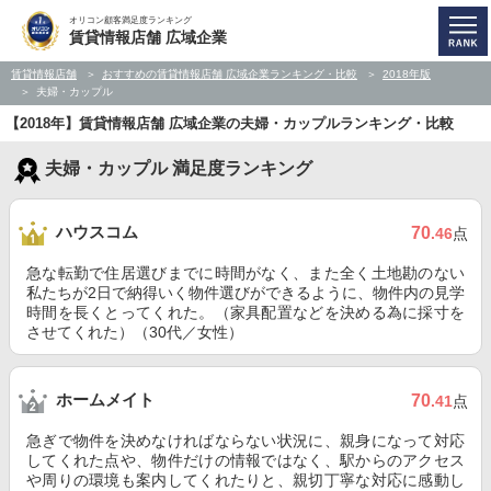
オリコン顧客満足度ランキング
賃貸情報店舗 広域企業
賃貸情報店舗
おすすめの賃貸情報店舗 広域企業ランキング・比較
2018年版
夫婦・カップル
【2018年】賃貸情報店舗 広域企業の夫婦・カップルランキング・比較
夫婦・カップル 満足度ランキング
ハウスコム
70
.46
点
急な転勤で住居選びまでに時間がなく、また全く土地勘のない
私たちが2日で納得いく物件選びができるように、物件内の見学
時間を長くとってくれた。（家具配置などを決める為に採寸を
させてくれた）（30代／女性）
ホームメイト
70
.41
点
急ぎで物件を決めなければならない状況に、親身になって対応
してくれた点や、物件だけの情報ではなく、駅からのアクセス
や周りの環境も案内してくれたりと、親切丁寧な対応に感動し