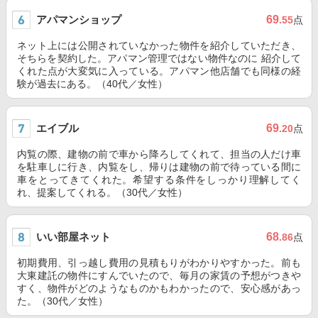
アパマンショップ
69
.55
点
ネット上には公開されていなかった物件を紹介していただき、
そちらを契約した。アパマン管理ではない物件なのに 紹介して
くれた点が大変気に入っている。アパマン他店舗でも同様の経
験が過去にある。（40代／女性）
エイブル
69
.20
点
内覧の際、建物の前で車から降ろしてくれて、担当の人だけ車
を駐車しに行き、内覧をし、帰りは建物の前で待っている間に
車をとってきてくれた。希望する条件をしっかり理解してく
れ、提案してくれる。（30代／女性）
いい部屋ネット
68
.86
点
初期費用、引っ越し費用の見積もりがわかりやすかった。前も
大東建託の物件にすんでいたので、毎月の家賃の予想がつきや
すく、物件がどのようなものかもわかったので、安心感があっ
た。（30代／女性）