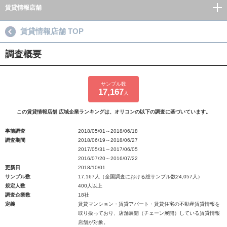
賃貸情報店舗
賃貸情報店舗 TOP
調査概要
サンプル数
17,167
人
この賃貸情報店舗 広域企業ランキングは、オリコンの以下の調査に基づいています。
事前調査
2018/05/01～2018/06/18
調査期間
2018/06/19～2018/06/27
2017/05/31～2017/06/05
2016/07/20～2016/07/22
更新日
2018/10/01
サンプル数
17,167人（全国調査における総サンプル数24,057人）
規定人数
400人以上
調査企業数
18社
定義
賃貸マンション・賃貸アパート・賃貸住宅の不動産賃貸情報を
取り扱っており、店舗展開（チェーン展開）している賃貸情報
店舗が対象。