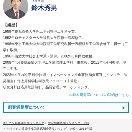
（非常勤）
鈴木秀男
【経歴】
1989年慶應義塾大学理工学部管理工学科卒業。
1992年ロチェスター大学経営大学院修士課程修了。
1996年東京工業大学大学院理工学研究科博士課程経営工学専攻修了。博士（工
学）取得。
1996年筑波大学社会工学系・講師。2002年6月同助教授。
2008年4月慶應義塾大学理工学部管理工学科・准教授。2011年4月同教授、現
在に至る。
2023年4月内閣府 科学技術・イノベーション推進事務局参事官（インフラ・防
災担当）付上席科学技術政策フェロー（非常勤）
研究分野は応用統計解析、品質管理、マーケティング。
≫鈴木研究室についての詳細はこちら
顧客満足度について
オリコン顧客満足度ランキング
賃貸情報店舗ランキング・比較
おすすめの賃貸情報店舗 広域企業ランキング・比較
2018年版