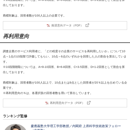
出しております。
商標対象は、回答者数が100人以上の企業です。
推奨意向データ（PDF）
再利用意向
調査企業のサービス利用者に、「どの程度その企業のサービスを再利用したいか」について10
点～1点の10段階で評価してもらい、10点～6点のいずれかを回答した人の割合を算出していま
す。
※10段階聴取については、A=9-10回答、B=6-8回答、C=3-5回答、D=1-2回答として割合を算
出しております。
商標対象は、回答者数が100人以上で、10点または9点とした回答者が20％以上を占めている企
業です。
※再利用意向の％は、各選択肢の回答者数を用いて算出しています。
再利用意向データ（PDF）
ランキング監修
慶應義塾大学理工学部教授／内閣府 上席科学技術政策フェロー