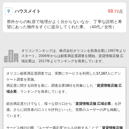
ハウスメイト
68
.72
点
県外からの転居で地理がよく分からないなか、丁寧な説明と希
望にあった物件をすぐに提示してくれた事。（40代／女性）
オリコンランキングは、株式会社オリコンを前身企業に1967年より
スタート。2006年からは顧客満足度調査を開始。賃貸情報店舗 広
域企業は、2017年よりランキングを発表しています。
オリコン顧客満足度調査では、実際にサービスを利用した
17,167
人にアン
ケート調査を実施。
満足度に関する回答を基に、調査企業
18
社を対象にした「
賃貸情報店舗 広
域企業
」ランキングを発表しています。
総合満足度だけでなく、様々な切り口から「
賃貸情報店舗 広域企業
」を評
価。さらに回答者の口コミや評判といった、実際のユーザーの声も掲載し
ています。
サービス検討の際、“ユーザー満足度”からも比較することで「
賃貸情報店舗