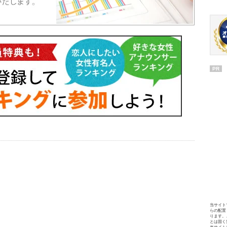
PR
当サイト
らの配置
ります。
とは固く