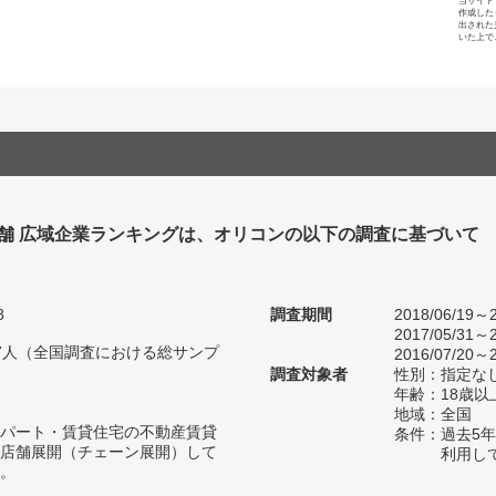
当サイト
作成した
出された
いた上で
舗 広域企業ランキングは、オリコンの以下の調査に基づいて
8
調査期間
2018/06/19～2
2017/05/31～2
167人（全国調査における総サンプ
2016/07/20～2
調査対象者
性別：指定な
年齢：18歳
地域：全国
パート・賃貸住宅の不動産賃貸
条件：過去5
店舗展開（チェーン展開）して
利用し
。