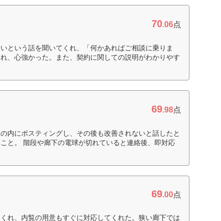
70
.06
点
ないという話を聞いてくれ、「何かあればご相談に乗りま
くれ、心強かった。また、契約に関しての説明がわかりやす
69
.98
点
日の内にポスティングし、その後も改善されないと話したと
こと。 階段や廊下の電球が切れていると連絡後、即対応
69
.00
点
てくれ、内覧の用意もすぐに対応してくれた。狭い廊下では