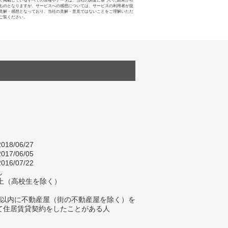
で掲載しているすべての情報やデータは、当社の調査に基づいた結果から
ものとなりますが、サービスへの感想については、サービスの利用者が提
見解・感想となっており、当社の見解・意見ではないことをご理解いただ
ご覧ください。
018/06/27
017/06/05
016/07/22
し
以上（高校生を除く）
年以内に不動産屋（街の不動産屋を除く）を
て住居賃貸契約をしたことがある人