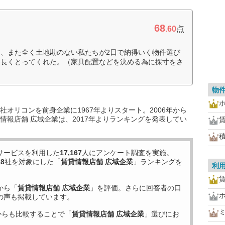
68
.60
点
、また全く土地勘のない私たちが2日で納得いく物件選び
を長くとってくれた。（家具配置などを決める為に採寸をさ
物
オリコンを前身企業に1967年よりスタート。2006年から
情報店舗 広域企業は、2017年よりランキングを発表してい
サービスを利用した
17,167
人にアンケート調査を実施。
18
社を対象にした「
賃貸情報店舗 広域企業
」ランキングを
利
から「
賃貸情報店舗 広域企業
」を評価。さらに回答者の口
の声も掲載しています。
からも比較することで「
賃貸情報店舗 広域企業
」選びにお