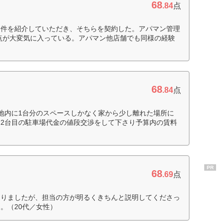
68
.84
点
物件を紹介していただき、そちらを契約した。アパマン管理
点が大変気に入っている。アパマン他店舗でも同様の経験
68
.84
点
地内に1台分のスペースしかなく家から少し離れた場所に
2台目の駐車場代金の値段交渉をして下さり予算内の賃料
PR
68
.69
点
ありましたが、担当の方が明るくきちんと説明してくださっ
。（20代／女性）