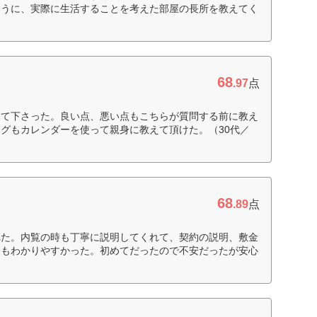
ように、実際に生活することを考えた部屋の長所を教えてく
68
.97
点
して下さった。良い点、悪い点もこちらが質問する前に教え
グもカレンダーを使って親身に教えて頂けた。（30代／
68
.89
点
れた。内覧の時も丁寧に説明してくれて、契約の説明、敷金
てもわかりやすかった。初めてだったので不安だったが安心