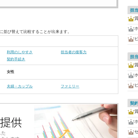
担
別に並び替えて比較することが出来ます。
利用のしやすさ
担当者の接客力
担
契約手続き
女性
夫婦・カップル
ファミリー
契