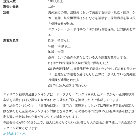
規定人数
100人以上
調査企業数
13社
定義
海外旅行の際、渡航先において発生する損害（死亡・病気・ケ
ガ・盗難・航空機遅延ほか）などを補償する保険商品を取り扱
う保険会社が対象。
※クレジットカード付帯の「海外旅行傷害保険」は対象外とす
る。
調査対象者
性別：指定なし
年齢：20歳以上
地域：全国
条件：以下の条件を満たしている人を調査対象者とする。
(1) 海外旅行保険加入時に選定に関与した人
(2) 過去5年以内に海外旅行先で病気やケガをして治療を受けた
り、盗難などの被害を受けたりした際に、加入している海外旅
行保険が適用された人
(3) 申し込み経路は問わない
※オリコン顧客満足度ランキングは、データクリーニング（回収したデータから不正回答や異
常値を排除）および調査対象者条件から外れた回答を除外した上で作成しています。
※「総合ランキング」、「評価項目別」、部門の「業態別」においては有効回答者数が規定人
数を満たした企業のみランクイン対象となります。その他の部門においては有効回答者数が規
定人数の半数以上の企業がランクイン対象となります。
※総合得点が60.00点以上で、他人に薦めたくないと回答した人の割合が基準値以下の企業がラ
ンクイン対象となります。
≫ 詳細はこちら