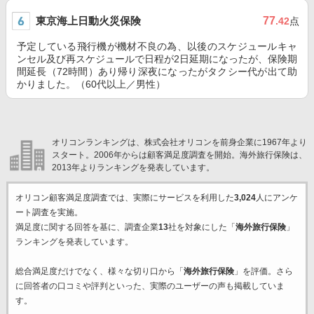
東京海上日動火災保険
77
.42
点
予定している飛行機が機材不良の為、以後のスケジュールキャ
ンセル及び再スケジュールで日程が2日延期になったが、保険期
間延長（72時間）あり帰り深夜になったがタクシー代が出て助
かりました。（60代以上／男性）
オリコンランキングは、株式会社オリコンを前身企業に1967年より
スタート。2006年からは顧客満足度調査を開始。海外旅行保険は、
2013年よりランキングを発表しています。
オリコン顧客満足度調査では、実際にサービスを利用した
3,024
人にアンケ
ート調査を実施。
満足度に関する回答を基に、調査企業
13
社を対象にした「
海外旅行保険
」
ランキングを発表しています。
総合満足度だけでなく、様々な切り口から「
海外旅行保険
」を評価。さら
に回答者の口コミや評判といった、実際のユーザーの声も掲載していま
す。