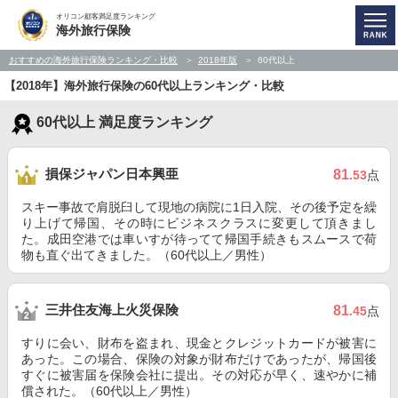
オリコン顧客満足度ランキング
海外旅行保険
おすすめの海外旅行保険ランキング・比較
2018年版
60代以上
【2018年】海外旅行保険の60代以上ランキング・比較
60代以上 満足度ランキング
損保ジャパン日本興亜
81
.53
点
スキー事故で肩脱臼して現地の病院に1日入院、その後予定を繰
り上げて帰国、その時にビジネスクラスに変更して頂きまし
た。成田空港では車いすが待ってて帰国手続きもスムースで荷
物も直ぐ出てきました。（60代以上／男性）
三井住友海上火災保険
81
.45
点
すりに会い、財布を盗まれ、現金とクレジットカードが被害に
あった。この場合、保険の対象が財布だけであったが、帰国後
すぐに被害届を保険会社に提出。その対応が早く、速やかに補
償された。（60代以上／男性）