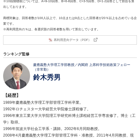
※10段階聴取については、A=9-10回答、B=6-8回答、C=3-5回答、D=1-2回答として割合を算
出しております。
商標対象は、回答者数が100人以上で、10点または9点とした回答者が20％以上を占めている企
業です。
※再利用意向の％は、各選択肢の回答者数を用いて算出しています。
再利用意向データ（PDF）
ランキング監修
慶應義塾大学理工学部教授／内閣府 上席科学技術政策フェロー
（非常勤）
鈴木秀男
【経歴】
1989年慶應義塾大学理工学部管理工学科卒業。
1992年ロチェスター大学経営大学院修士課程修了。
1996年東京工業大学大学院理工学研究科博士課程経営工学専攻修了。博士（工
学）取得。
1996年筑波大学社会工学系・講師。2002年6月同助教授。
2008年4月慶應義塾大学理工学部管理工学科・准教授。2011年4月同教授、現