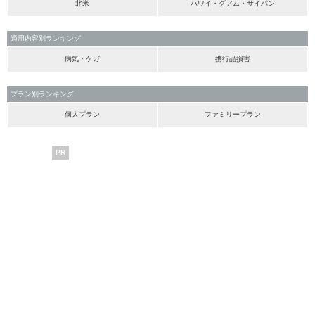
北米
ハワイ・グアム・サイパン
適用内容別ランキング
病気・ケガ
携行品損害
プラン別ランキング
個人プラン
ファミリープラン
PR