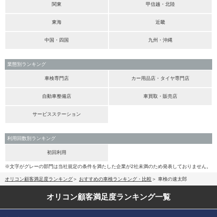
関東
甲信越・北陸
東海
近畿
中国・四国
九州・沖縄
業態別ランキング
車検専門店
カー用品店・タイヤ専門店
自動車整備店
車買取・販売店
サービスステーション
利用回数別ランキング
初回利用
※文字がグレーの部門は当社規定の条件を満たした企業が2社未満のため発表しておりません。
オリコン顧客満足度ランキング
おすすめの車検ランキング・比較
車検の速太郎
オリコン顧客満足度
ランキング一覧