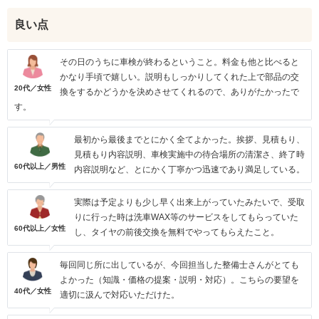
良い点
その日のうちに車検が終わるということ。料金も他と比べると
かなり手頃で嬉しい。説明もしっかりしてくれた上で部品の交
20代／女性
換をするかどうかを決めさせてくれるので、ありがたかったで
す。
最初から最後までとにかく全てよかった。挨拶、見積もり、
見積もり内容説明、車検実施中の待合場所の清潔さ、終了時
60代以上／男性
内容説明など、とにかく丁寧かつ迅速であり満足している。
実際は予定よりも少し早く出来上がっていたみたいで、受取
りに行った時は洗車WAX等のサービスをしてもらっていた
60代以上／女性
し、タイヤの前後交換を無料でやってもらえたこと。
毎回同じ所に出しているが、今回担当した整備士さんがとても
よかった（知識・価格の提案・説明・対応）。こちらの要望を
40代／女性
適切に汲んで対応いただけた。