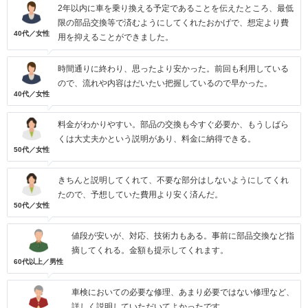
2年以内に車を乗り換える予定であることを伝えたところ、最低
限の部品交換等で済むようにしてくれたおかげで、想定より費
40代／女性
用を抑えることができました。
時間通りに終わり、思ったより安かった。前回も利用している
ので、流れや内容はだいたい把握しているので早かった。
40代／女性
料金がわかりやすい。部品の交換も今すぐ必要か、もうしばら
くは大丈夫かという説明があり、料金に納得できる。
50代／女性
きちんと説明してくれて、不要な部分はしないようにしてくれ
たので、予想していた費用より安く済んだ。
50代／女性
値段が安いが、対応、技術力もある。事前に部品交換など指
摘してくれる。金額も提示してくれます。
60代以上／男性
車検においての必要な修理、あまり必要ではない修理など、
詳しく説明していただいてよかったです。