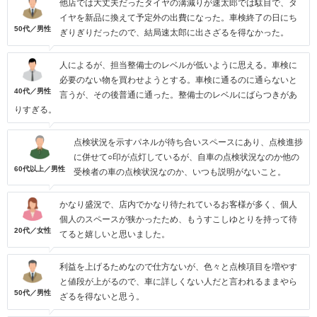
他店では大丈夫だったタイヤの溝減りが速太郎では駄目で、タ
イヤを新品に換えて予定外の出費になった。車検終了の日にち
50代／男性
ぎりぎりだったので、結局速太郎に出さざるを得なかった。
人によるが、担当整備士のレベルが低いように思える。車検に
必要のない物を買わせようとする。車検に通るのに通らないと
40代／男性
言うが、その後普通に通った。整備士のレベルにばらつきがあ
りすぎる。
点検状況を示すパネルが待ち合いスペースにあり、点検進捗
に併せて○印が点灯しているが、自車の点検状況なのか他の
60代以上／男性
受検者の車の点検状況なのか、いつも説明がないこと。
かなり盛況で、店内でかなり待たれているお客様が多く、個人
個人のスペースが狭かったため、もうすこしゆとりを持って待
20代／女性
てると嬉しいと思いました。
利益を上げるためなので仕方ないが、色々と点検項目を増やす
と値段が上がるので、車に詳しくない人だと言われるままやら
50代／男性
ざるを得ないと思う。